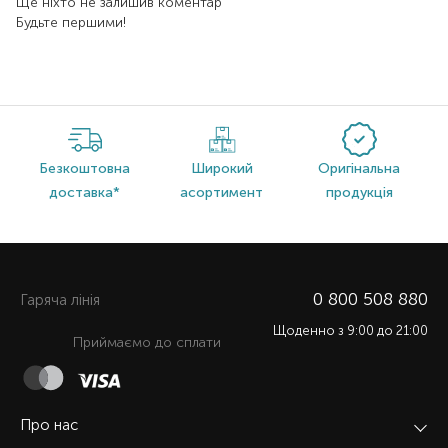
Ще ніхто не залишив коментар
Будьте першими!
Безкоштовна
Широкий
Оригінальна
доставка*
асортимент
продукція
0 800 508 880
Гаряча лiнiя
Щоденно з 9:00 до 21:00
Приймаємо до сплати
Про нас