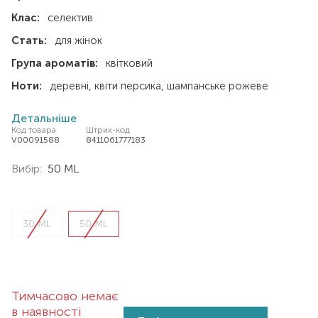
Клас:
селектив
Стать:
для жінок
Група ароматів:
квітковий
Ноти:
деревні
квіти персика
шампанське рожеве
Детальніше
Код товара
Штрих-код
V00091588
8411061777183
Вибір:
50 ML
30 ML
50 ML
Тимчасово немає
в наявності