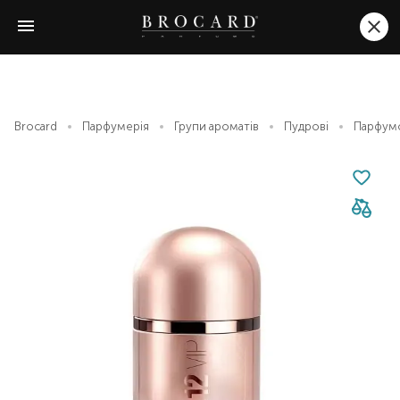
Brocard
Парфумерія
Групи ароматів
Пудрові
Парфумов