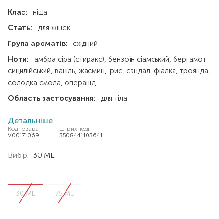
Клас:
ніша
Стать:
для жінок
Група ароматів:
східний
Ноти:
амбра сіра (стиракс)
бензоїн сіамський
бергамот
сицилійський
ваніль
жасмин
ірис
сандал
фіалка
троянда
солодка смола
операнід
Область застосування:
для тіла
Детальніше
Код товара
Штрих-код
V00171069
3508441103641
Вибір:
30 ML
30 ML
75 ML