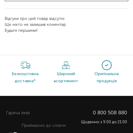
Відгуки про цей товар відсутні
Ще ніхто не залишив коментар
Будьте першими!
Безкоштовна
Широкий
Оригінальна
доставка*
асортимент
продукція
0 800 508 880
Гаряча лiнiя
Щоденно з 9:00 до 21:00
Приймаємо до сплати