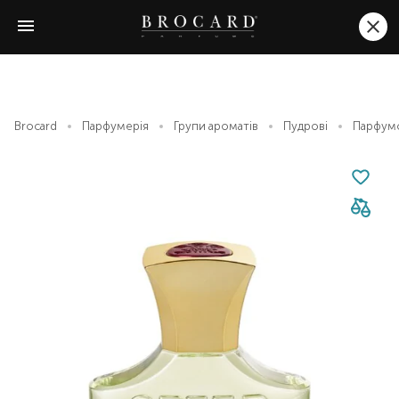
Brocard
Парфумерія
Групи ароматів
Пудрові
Парфумо