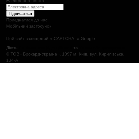
Електронна пошта
*
Підписатися
Приєднатися до нас
Мобільний застосунок
Цей сайт захищений reCAPTCHA та Google
Діють
Політика конфіденційності
та
Умови обслуговування
© ТОВ «Брокард-Україна», 1997 м. Київ, вул. Кирилівська,
134-А