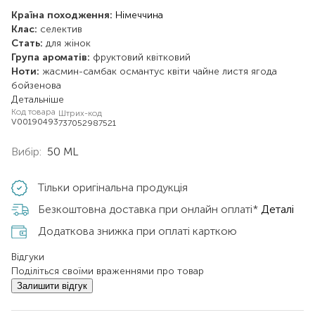
Країна походження:
Німеччина
Клас:
селектив
Стать:
для жінок
Група ароматів:
фруктовий
квітковий
Ноти:
жасмин-самбак
османтус
квіти
чайне листя
ягода
бойзенова
Детальніше
Код товара
Штрих-код
V00190493
737052987521
Вибір:
50 ML
Тільки оригінальна продукція
Безкоштовна доставка при онлайн оплаті*
Деталі
Додаткова знижка при оплаті карткою
Відгуки
Поділіться своїми враженнями про товар
Залишити відгук