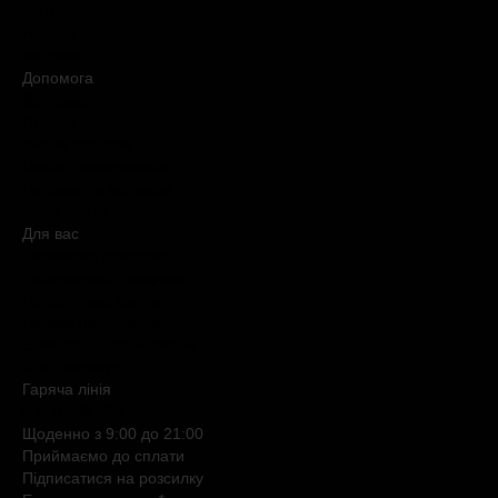
Контакти
Новини
Медіакіт
Допомога
Доставка
Оплата
Умови продажу
Обмін і повернення
Питання та відповіді
Мапа сайту
Для вас
Дисконтна програма
Реферальна програма
Подарункові картки
Нішева парфумерія
Електронні сертифікати
Б`юті експерт
Гаряча лiнiя
0 800 508 880
Щоденно з 9:00 до 21:00
Приймаємо до сплати
Підписатися на розсилку