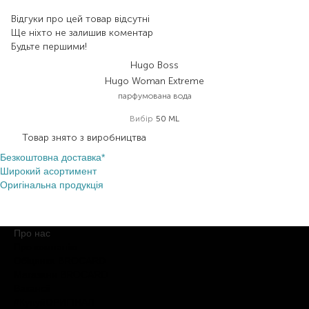
Відгуки про цей товар відсутні
Ще ніхто не залишив коментар
Будьте першими!
Hugo Boss
Hugo Woman Extreme
парфумована вода
Вибір
50 ML
Товар знято з виробництва
Безкоштовна доставка*
Широкий асортимент
Оригінальна продукція
Про нас
Про компанію
Обіцянки BROCARD
Магазини BROCARD
Вакансії
#КупуйОРИГІНАЛ