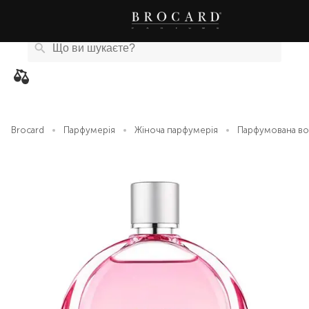
Каталог
Бренди
Акції
Новини
Магазини
eCard
товарів
Brocard
Парфумерія
Жіноча парфумерія
Парфумована во