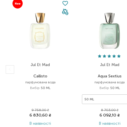
New
Jul Et Mad
Jul Et Mad
Callisto
Aqua Sextius
парфумована вода
парфумована вода
Вибір
50 ML
Вибір
50 ML
50 ML
9 758,00
₴
8 703,00
₴
6 830,60
₴
6 092,10
₴
В наявності
В наявності