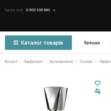
Гаряча лiнiя
0 800 508 880
Каталог товарів
Бренди
Brocard
Парфумерія
Групи ароматів
Солодкі
Парфумо