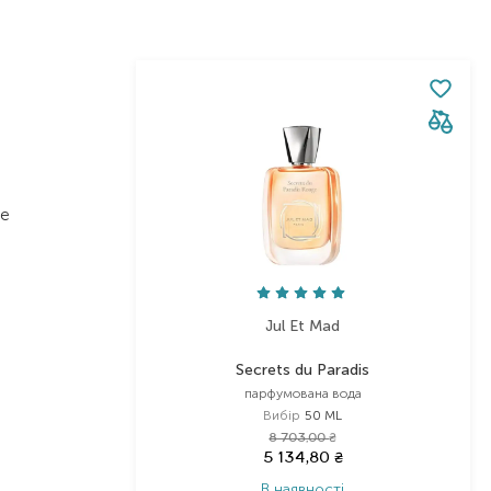
не
Jul Et Mad
ю
Secrets du Paradis
парфумована вода
Вибір
50 ML
8 703,00
₴
5 134,80
₴
В наявності