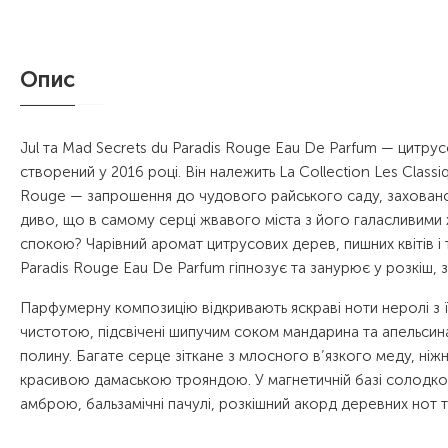
Опис
Jul та Mad Secrets du Paradis Rouge Eau De Parfum — цитрус
створений у 2016 році. Він належить La Collection Les Classi
Rouge — запрошення до чудового райського саду, заховано
диво, що в самому серці жвавого міста з його галасливими
спокою? Чарівний аромат цитрусових дерев, пишних квітів і т
Paradis Rouge Eau De Parfum гіпнозує та занурює у розкіш, з
Парфумерну композицію відкривають яскраві ноти неролі з
чистотою, підсвічені шипучим соком мандарина та апельсина.
полину. Багате серце зіткане з млосного в’язкого меду, н
красивою дамаською трояндою. У магнетичній базі солодко
амброю, бальзамічні пачулі, розкішний акорд деревних нот т