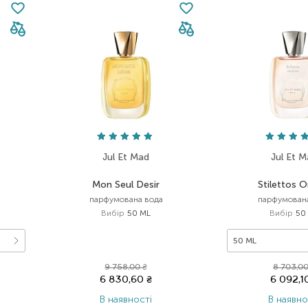
Jul Et Mad
Jul Et 
Mon Seul Desir
Stilettos 
парфумована вода
парфумован
Вибір
50 ML
Вибір
50
50 ML
9 758,00
₴
8 703,0
6 830,60
₴
6 092,1
В наявності
В наявно