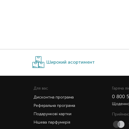
Широкий асортимент
Для вас
Гаряча лi
0 800 
Дисконтна програма
Щоденно 
Реферальна програма
Подарункові картки
Приймає
Нішева парфумерія