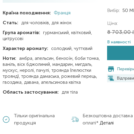
Вибір:
50 M
Країна походження:
Франція
Стать:
для чоловіків
для жінок
Ціна:
Група ароматів:
8 703,00
гурманський
квітковий
цитрусові
В наявності
Характер аромату:
солодкий
чуттєвий
Ноти:
амбра
апельсин
бензоїн
боби тонка
ваніль
віск бджолиний
мандарин
мигдаль
Перевіри
мускус
неролі
пачулі
троянда (пелюстки
троянд)
троянда дамаська
рожевий перець
Відправ
гвоздика
давана
апельсинова квітка
Область застосування:
для тіла
Тільки оригінальна
Безкоштовна доставка
продукція
оплаті*
Деталі