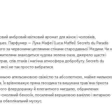
овий амбровий квітковий аромат для жінок і чоловіків,
ques. Парфумер — Лука Мафеї (Luca Maffei). Secrets du Paradis
го за червоними цегляними стінами стародавньої Медини. Чи 
 жителями знаходиться чудова зелена оаза, джерело щастя і
рав, спів птахів і магічна атмосфера добробуту. Secrets du
 якої не так просто вибратися.
 їхньою апельсиновою свіжістю та абсолютною, майже мильно
 Їх врівноважує пряна гвоздика та вишукана трав’яна гіркота
іжного флердоранжу й елегантного мигдалю, обрамлених
-смоляний бензоїн, посилений вершковою ваніллю і янтарною
а обволікальний мускус.