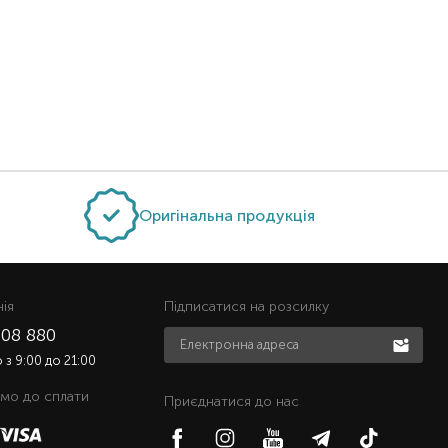
Оригінальна продукція
нiя
Підписатися на розсилку
508 880
з 9:00 до 21:00
мо до сплати
Приєднатися до нас