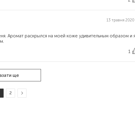
2
13 травня 2020 
еня. Аромат раскрылся на моей коже удивительным образом и 
1
азати ще
1
2