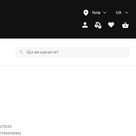
Київ
UA
173193
0748608441