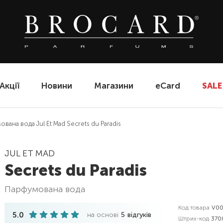
Акції
Новини
Магазини
eCard
SALE
вана вода Jul Et Mad Secrets du Paradis
JUL ET MAD
Secrets du Paradis
парфумована вода
Код товара
V00
5.0
на основі
5
відгуків
Штрих-код
370