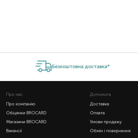
Item 1 of 2
Безкоштовна доставка*
Про нас
Допомога
Про компанію
Доставка
Обіцянки BROCARD
Оплата
Магазини BROCARD
Умови продажу
Вакансії
Обмін і повернення