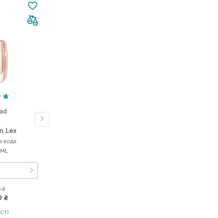
Mad
Jul Et Mad
On Lex
Nea
а вода
парфумована вода
 ML
Вибір
50 ML
50 ML
0
₴
9 758,00
₴
0
₴
6 830,60
₴
сті
В наявності