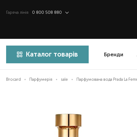
Гаряча лiнiя
0 800 508 880
Каталог товарів
Бренди
Brocard
Парфумерія
sale
Парфумована вода Prada La Fe