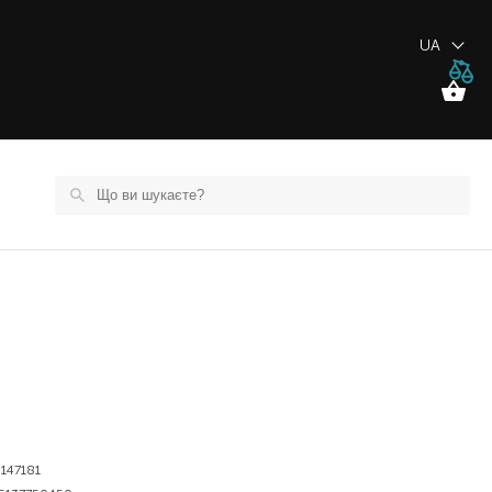
UA
147181