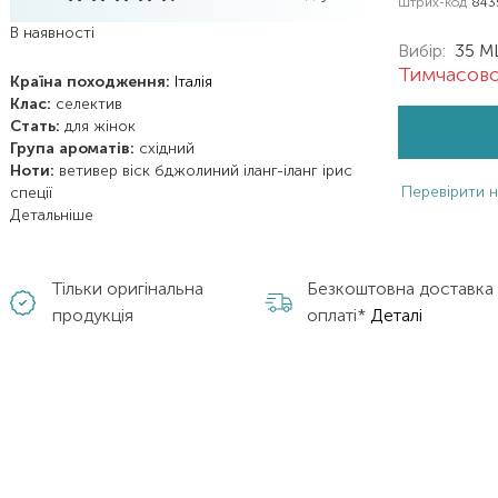
Штрих-код
843
В наявності
Вибір:
35 M
Тимчасово
Країна походження:
Італія
Клас:
селектив
Стать:
для жінок
Група ароматів:
східний
Ноти:
ветивер
віск бджолиний
іланг-іланг
ірис
Перевірити н
спеції
Детальніше
Тільки оригінальна
Безкоштовна доставка
продукція
оплаті*
Деталі