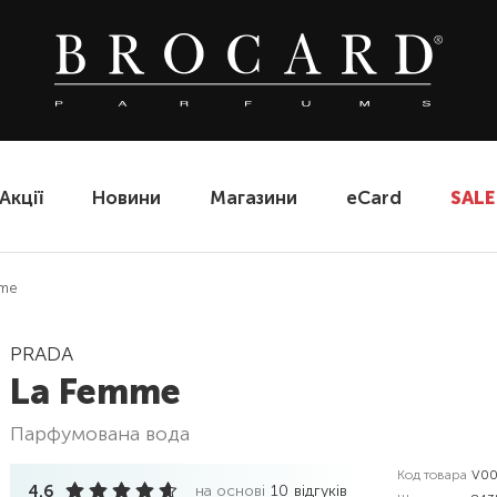
Акції
Новини
Магазини
eCard
SALE
mme
PRADA
La Femme
парфумована вода
Код товара
V00
4.6
на основі
10
відгуків