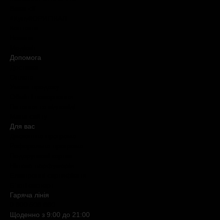
Вакансії
#КупуйОРИГІНАЛ
Контакти
Новини
Медіакіт
Допомога
Доставка
Оплата
Умови продажу
Обмін і повернення
Питання та відповіді
Мапа сайту
Для вас
Дисконтна програма
Реферальна програма
Подарункові картки
Нішева парфумерія
Електронні сертифікати
Б`юті експерт
Гаряча лiнiя
0 800 508 880
Щоденно з 9:00 до 21:00