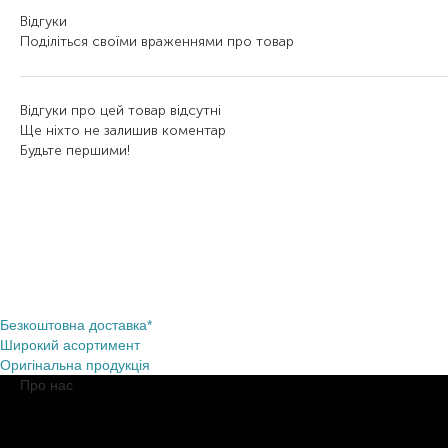
Відгуки
Поділіться своїми враженнями про товар
Відгуки про цей товар відсутні
Ще ніхто не залишив коментар
Будьте першими!
Безкоштовна доставка*
Широкий асортимент
Оригінальна продукція
Про нас
Про компанію
Обіцянки BROCARD
Магазини BROCARD