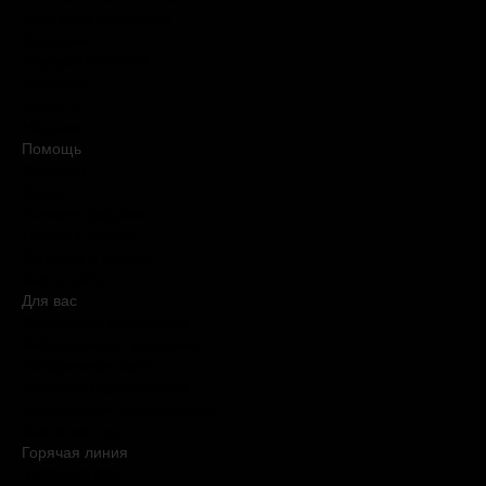
Магазины BROCARD
Вакансии
#КупуйОРИГІНАЛ
Контакты
Новости
Медиакит
Помощь
Доставка
Оплата
Условия продажи
Обмен и возврат
Вопросы и ответы
Карта сайта
Для вас
Дисконтная программа
Реферальная программа
Подарочные карты
Нишевая парфюмерия
Электронные сертификаты
Бьюти эксперт
Горячая линия
0 800 508 880