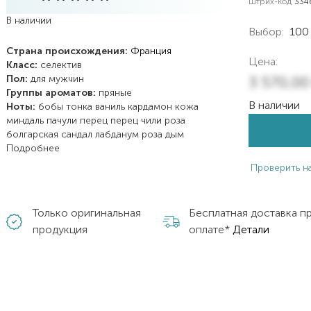
Штрих-код
334
В наличии
Выбор:
100
Страна происхождения:
Франция
Цена:
Класс:
селектив
Пол:
для мужчин
3 570,0
Группы ароматов:
пряные
В наличии
Ноты:
бобы тонка
ваниль
кардамон
кожа
миндаль
пачули
перец
перец чили
роза
болгарская
сандал
лабданум
роза
дым
Подробнее
Проверить н
Только оригинальная
Бесплатная доставка п
продукция
оплате*
Детали