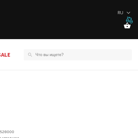
RU
SALE
2528000