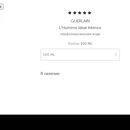
в
GUERLAIN
L'Homme Ideal Intense
парфюмированная вода
Выбор
100 ML
100 ML
3 570,00
₴
В наличии