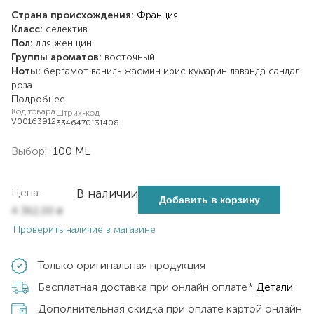
Страна происхождения:
Франция
Класс:
селектив
Пол:
для женщин
Группы ароматов:
восточный
Ноты:
бергамот
ваниль
жасмин
ирис
кумарин
лаванда
сандал
роза
Подробнее
Код товара
Штрих-код
V00163912
3346470131408
Выбор:
100 ML
Цена:
В наличии
Добавить в корзину
4 362,00
₴
Проверить наличие в магазине
Только оригинальная продукция
Бесплатная доставка при онлайн оплате*
Детали
Дополнительная скидка при оплате картой онлайн