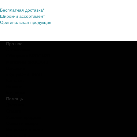
Бесплатная доставка*
Широкий ассортимент
Оригинальная продукция
Про нас
О компании
Обещания BROCARD
Магазины BROCARD
Вакансии
#КупуйОРИГІНАЛ
Контакты
Новости
Медиакит
Помощь
Доставка
Оплата
Условия продажи
Обмен и возврат
Вопросы и ответы
Карта сайта