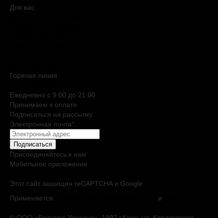
Для вас
Дисконтная программа
Реферальная программа
Подарочные карты
Нишевая парфюмерия
Электронные сертификаты
Бьюти эксперт
Горячая линия
0 800 508 880
Ежедневно c 9:00 до 21:00
Принимаем к оплате
Подписаться на рассылку
Электронная почта
*
Подписаться
Присоединяйтесь к нам
Мобильное приложение
Этот сайт защищен reCAPTCHA и Google
Применяется
Политика конфиденциальности
и
Условия
обслуживания
© ООО «Брокард-Украина», 1997 г.Киев, ул. Кириловская,