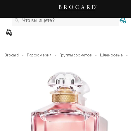
Каталог
Бренды
Акции
Новости
Магазины
eCard
товаров
Brocard
Парфюмерия
Группы ароматов
Шлейфовые