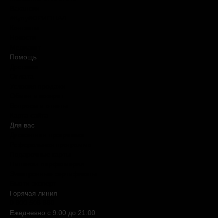
Вакансии
#КупуйОРИГІНАЛ
Контакты
Новости
Медиакит
Помощь
Доставка
Оплата
Условия продажи
Обмен и возврат
Вопросы и ответы
Карта сайта
Для вас
Дисконтная программа
Реферальная программа
Подарочные карты
Нишевая парфюмерия
Электронные сертификаты
Бьюти эксперт
Горячая линия
0 800 508 880
Ежедневно c 9:00 до 21:00