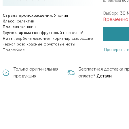
Штрих-код
506
Выбор:
30 
Страна происхождения:
Япония
Временно 
Класс:
селектив
Пол:
для женщин
Группы ароматов:
фруктовый
цветочный
Ноты:
вербена лимонная
кориандр
смородина
черная
роза
красные фруктовые ноты
Проверить н
Подробнее
Только оригинальная
Бесплатная доставка п
продукция
оплате*
Детали