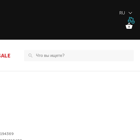
RU
SALE
194369