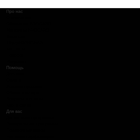
Про нас
О компании
Обещания BROCARD
Магазины BROCARD
Вакансии
#КупуйОРИГІНАЛ
Контакты
Новости
Медиакит
Помощь
Доставка
Оплата
Условия продажи
Обмен и возврат
Вопросы и ответы
Карта сайта
Для вас
Дисконтная программа
Реферальная программа
Подарочные карты
Нишевая парфюмерия