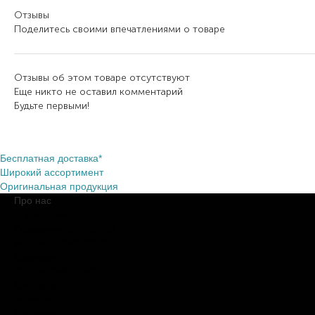
Отзывы
Поделитесь своими впечатлениями о товаре
Отзывы об этом товаре отсутствуют
Еще никто не оставил комментарий
Будьте первыми!
Бесплатная доставка*
Широкий ассортимент
Оригинальная продукция
Про нас
О компании
Обещания BROCARD
Магазины BROCARD
Вакансии
#КупуйОРИГІНАЛ
Контакты
Новости
Медиакит