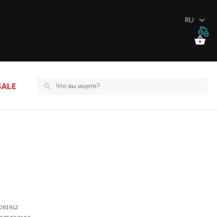
RU
SALE
081912