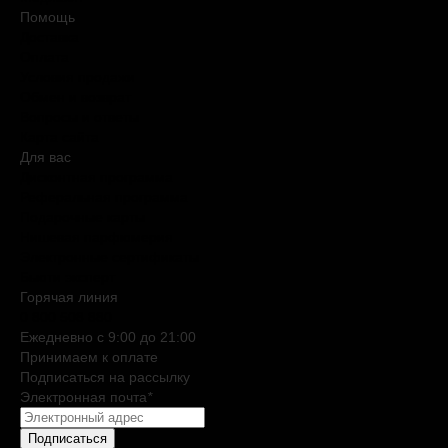
Помощь
Доставка
Оплата
Условия продажи
Обмен и возврат
Вопросы и ответы
Карта сайта
Для вас
Дисконтная программа
Реферальная программа
Подарочные карты
Нишевая парфюмерия
Электронные сертификаты
Бьюти эксперт
Горячая линия
0 800 508 880
Ежедневно c 9:00 до 21:00
Принимаем к оплате
Подписаться на рассылку
Электронная почта
*
Подписаться