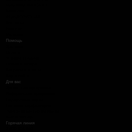
Магазины BROCARD
Вакансии
#КупуйОРИГІНАЛ
Контакты
Новости
Медиакит
Помощь
Доставка
Оплата
Условия продажи
Обмен и возврат
Вопросы и ответы
Карта сайта
Для вас
Дисконтная программа
Реферальная программа
Подарочные карты
Нишевая парфюмерия
Электронные сертификаты
Бьюти эксперт
Горячая линия
0 800 508 880