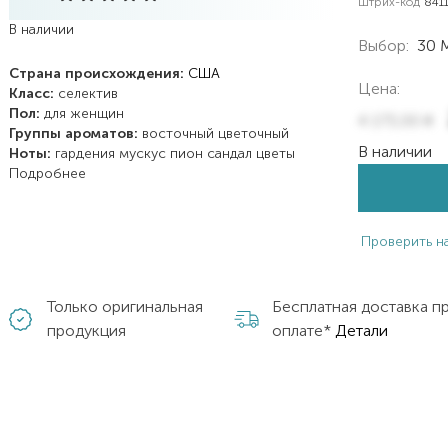
Штрих-код
841
В наличии
Выбор:
30 
Страна происхождения:
США
Цена:
Класс:
селектив
Пол:
для женщин
4 173,00
₴
Группы ароматов:
восточный
цветочный
В наличии
Ноты:
гардения
мускус
пион
сандал
цветы
Подробнее
Проверить н
Только оригинальная
Бесплатная доставка п
продукция
оплате*
Детали