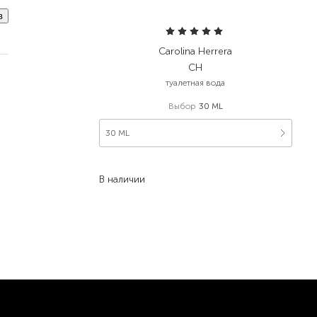
в
Carolina Herrera
CH
туалетная вода
Выбор
30 ML
30 ML
4 173,00
₴
2 503,80
₴
В наличии