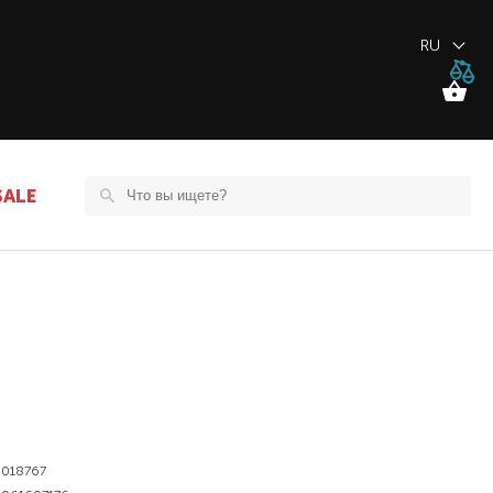
RU
SALE
018767