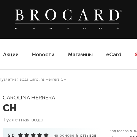
Акции
Новости
Магазины
eCard
Туалетная вода Carolina Herrera CH
CAROLINA HERRERA
CH
туалетная вода
Код товара
V00
5.0
на основе
8
отзывов