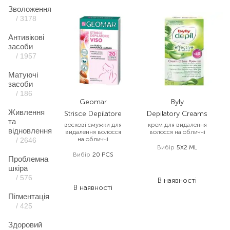
Зволоження
/ 3178
Антивікові
засоби
/ 1957
Матуючі
засоби
/ 186
Geomar
Byly
Живлення
Strisce Depilatore
Depilatory Creams
та
воскові смужки для
крем для видалення
відновлення
видалення волосся
волосся на обличчі
на обличчі
/ 2646
Вибір
5Х2 ML
Вибір
20 PCS
Проблемна
238,00
₴
313,00
₴
шкіра
178,50
₴
234,80
₴
/ 576
В наявності
В наявності
Пігментація
/ 425
Здоровий