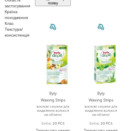
Область
появу
застосування
Країна
походження
Клас
Текстура/
консистенція
Byly
Byly
Waxing Strips
Waxing Strips
воскові смужки для
воскові смужки для
видалення волосся
видалення волосся
на обличчі
на обличчі
Вибір
20 PCS
Вибір
20 PCS
Тимчасово немає
Тимчасово немає