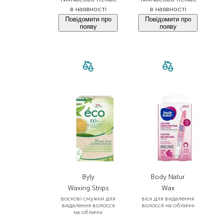
в наявності
в наявності
Повідомити про
Повідомити про
появу
появу
Byly
Body Natur
Waxing Strips
Wax
воскові смужки для
віск для видалення
видалення волосся
волосся на обличчі
на обличчі