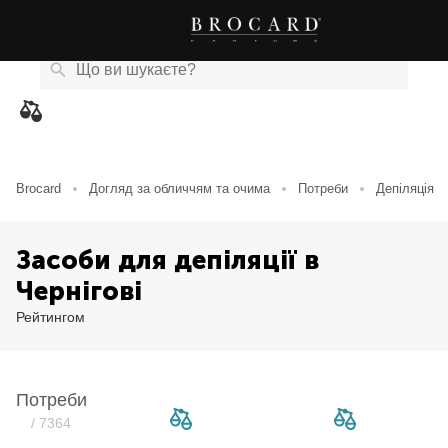
Каталог
Бренди
Акції
Новини
Магазини
eCard
товарів
Brocard
Догляд за обличчям та очима
Потреби
Депіляція
Засоби для депіляції в
Чернігові
Рейтингом
Потреби
/ 7364