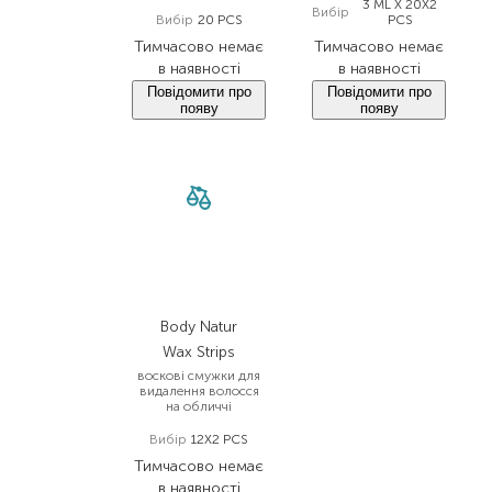
3 ML X 20X2
Вибір
Вибір
20 PCS
PCS
Тимчасово немає
Тимчасово немає
в наявності
в наявності
Повідомити про
Повідомити про
появу
появу
Body Natur
Wax Strips
воскові смужки для
видалення волосся
на обличчі
Вибір
12X2 PCS
Тимчасово немає
в наявності