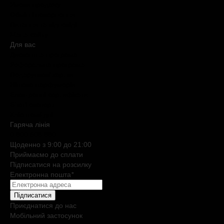
Умови продажу
Обмін і повернення
Питання та відповіді
Мапа сайту
Для вас
Дисконтна програма
Реферальна програма
Подарункові картки
Нішева парфумерія
Електронні сертифікати
Б`юті експерт
Клієнтські дні
Гаряча лiнiя
0 800 508 880
Щоденно з 9:00 до 21:00
Приймаємо до сплати
Підписатися на розсилку
Електронна пошта
*
Підписатися
Приєднатися до нас
Мобільний застосунок