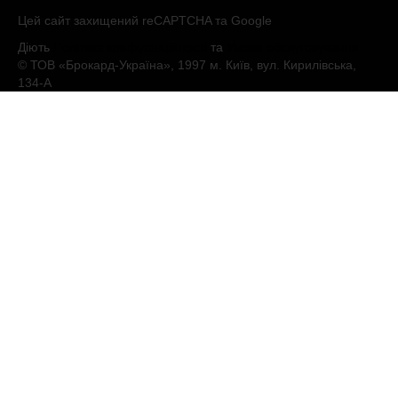
Цей сайт захищений reCAPTCHA та Google
Діють
Політика конфіденційності
та
Умови обслуговування
© ТОВ «Брокард-Україна», 1997 м. Київ, вул. Кирилівська,
134-А