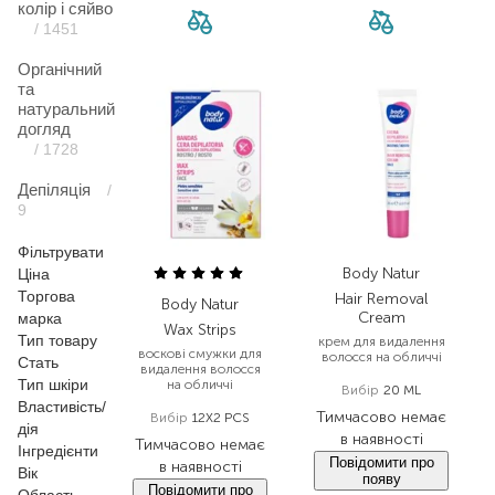
колір і сяйво
/ 1451
Органічний
та
натуральний
догляд
/ 1728
Депіляція
/
9
Фільтрувати
Body Natur
Ціна
Торгова
Hair Removal
Body Natur
Cream
марка
Wax Strips
Тип товару
крем для видалення
воскові смужки для
волосся на обличчі
Стать
видалення волосся
Тип шкіри
на обличчі
Вибір
20 ML
Властивість/
Тимчасово немає
Вибір
12X2 PCS
дія
в наявності
Тимчасово немає
Інгредієнти
Повідомити про
в наявності
Вік
появу
Повідомити про