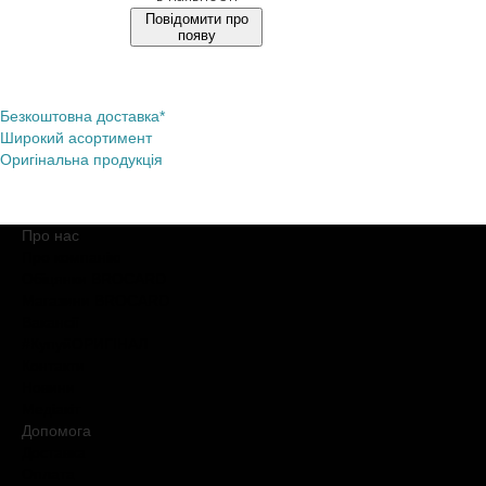
Повідомити про
появу
Безкоштовна доставка*
Широкий асортимент
Оригінальна продукція
Про нас
Про компанію
Обіцянки BROCARD
Магазини BROCARD
Вакансії
#КупуйОРИГІНАЛ
Контакти
Новини
Медіакіт
Допомога
Доставка
Оплата