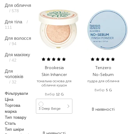
Для обличчя
/ 578
Для тіла
/
111
Для волосся
/ 94
Для макіяжу
/ 42
Brookesia
Tenzero
Для
Skin Inhancer
No-Sebum
чоловіків
тональна основа для
пудра для обличчя
/ 32
обличчя кушон
Вибір
5 G
Фільтрувати
Вибір
12 G
407,00
₴
Ціна
244,20
₴
Торгова
3 Deep Beige
В наявності
марка
Тип товару
1 668,00
₴
Стать
834,00
₴
Тип шкіри
В наявності