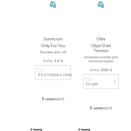
Sunnicorn
Ottie
Only For You
Objet D’art
Tension
бальзам для губ
тональна основа для
Вибір
3.6 G
обличчя кушон
Вибір
2X15 G
3.6 G*KINDA CORAL
21 Light
781,00
₴
468,60
₴
2 455,00
₴
В наявності
1 448,50
₴
В наявності