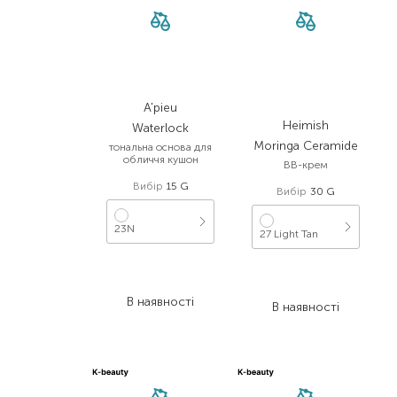
A'pieu
Heimish
Waterlock
Moringa Ceramide
тональна основа для
обличчя кушон
BB-крем
Вибір
15 G
Вибір
30 G
23N
27 Light Tan
2 103,00
₴
1 898,00
₴
1 051,50
₴
949,00
₴
В наявності
В наявності