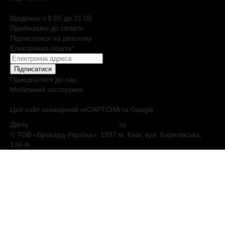
0 800 508 880
Щоденно з 9:00 до 21:00
Приймаємо до сплати
Підписатися на розсилку
Електронна пошта
*
Підписатися
Приєднатися до нас
Мобільний застосунок
Цей сайт захищений reCAPTCHA та Google
Діють
Політика конфіденційності
та
Умови обслуговування
© ТОВ «Брокард-Україна», 1997 м. Київ, вул. Кирилівська,
134-А