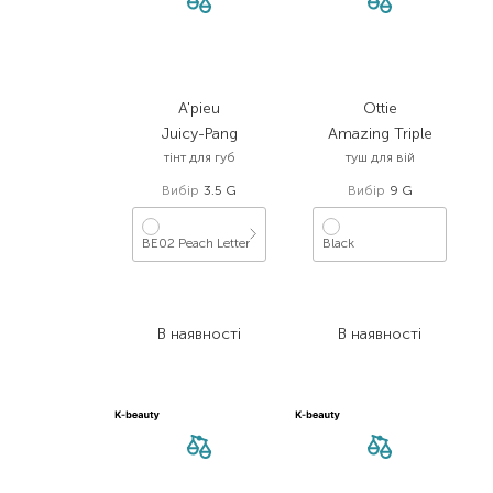
A'pieu
Ottie
Juicy-Pang
Amazing Triple
тінт для губ
туш для вій
Вибір
3.5 G
Вибір
9 G
BE02 Peach Letter
Black
951,00
₴
581,00
₴
475,50
₴
342,80
₴
В наявності
В наявності