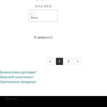
Вибір
8.5 G
Black
1 183,00
₴
615,20
₴
В наявності
1
2
Безкоштовна доставка*
Широкий асортимент
Оригінальна продукція
Про нас
Про компанію