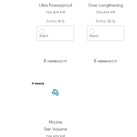
Ultra Powerproof
Over Lengthening
туш для вій
туш для вій
Вибір
8 G
Вибір
10 G
Black
Black
1 048,00
₴
960,00
₴
545,00
₴
499,20
₴
В наявності
В наявності
Missha
Star Volume
туш для вій