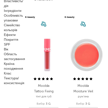
Властивість/
дія
Інгредієнти
Особливість
упаковки
Сімейство
кольорів
Ефекти
Покриття
SPF
Вік
Область
застосування
Країна
походження
Клас
Текстура/
консистенція
Moolda
Moolda
Tattoo Fixing
Moisture Veil
тінт для губ
рум'яна
Вибір
3 G
Вибір
3 G