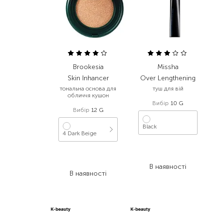
Brookesia
Missha
Skin Inhancer
Over Lengthening
тональна основа для
туш для вій
обличчя кушон
Вибір
10 G
Вибір
12 G
Black
4 Dark Beige
960,00
₴
1 668,00
₴
499,20
₴
834,00
₴
В наявності
В наявності