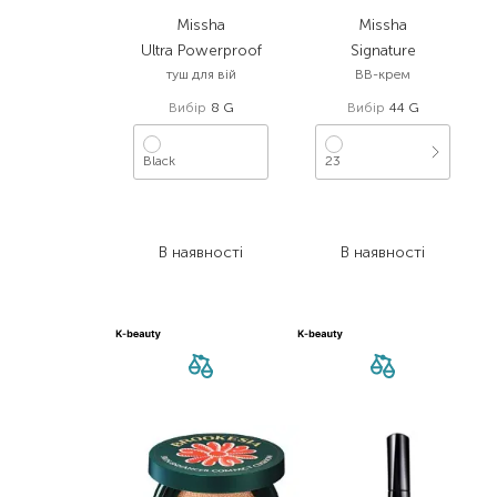
Missha
Missha
Ultra Powerproof
Signature
туш для вій
BB-крем
Вибір
8 G
Вибір
44 G
Black
23
1 048,00
₴
2 246,00
₴
545,00
₴
1 347,60
₴
В наявності
В наявності