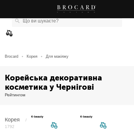
Каталог
Бренди
Акції
Новини
Магазини
eCard
товарів
Brocard
Корея
Для макіяжу
Корейська декоративна
косметика у Чернігові
Рейтингом
Корея
/
1792