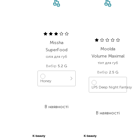
Missha
Moolda
SuperFood
Volume Maximal
олія для губ
тінт для губ
Вибір
5.2 G
Вибір
2.5 G
Honey
LP5 Deep Night Fantasy
758,00
₴
379,00
₴
480,00
₴
В наявності
240,00
₴
В наявності