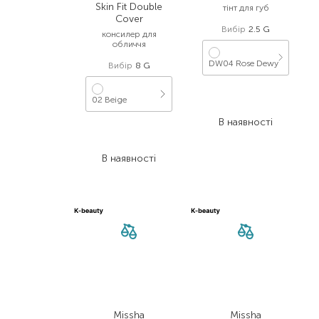
Skin Fit Double
тінт для губ
Cover
Вибір
2.5 G
консилер для
обличчя
DW04 Rose Dewy
Вибір
8 G
462,00
₴
02 Beige
231,00
₴
В наявності
499,00
₴
249,50
₴
В наявності
Missha
Missha