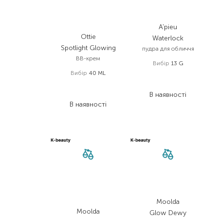
A'pieu
Ottie
Waterlock
Spotlight Glowing
пудра для обличчя
BB-крем
Вибір
13 G
Вибір
40 ML
2 103,00
₴
929,00
₴
1 051,50
₴
464,50
₴
В наявності
В наявності
Moolda
Moolda
Glow Dewy