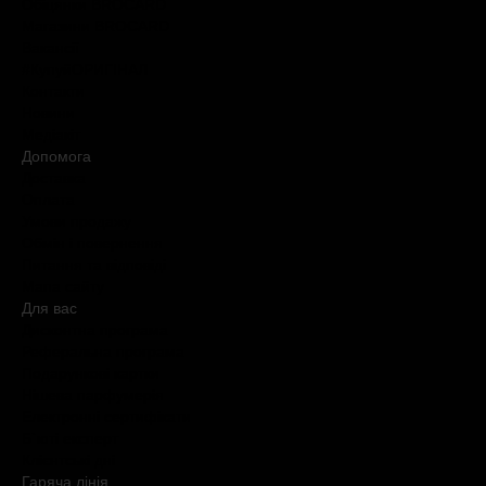
Обіцянки BROCARD
Магазини BROCARD
Вакансії
#КупуйОРИГІНАЛ
Контакти
Новини
Медіакіт
Допомога
Доставка
Оплата
Умови продажу
Обмін і повернення
Питання та відповіді
Мапа сайту
Для вас
Дисконтна програма
Реферальна програма
Подарункові картки
Нішева парфумерія
Електронні сертифікати
Б`юті експерт
Клієнтські дні
Гаряча лiнiя