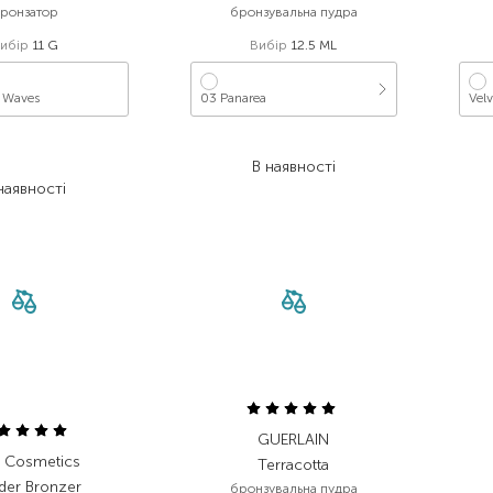
ронзатор
бронзувальна пудра
ибір
11 G
Вибір
12.5 ML
 Waves
03 Panarea
Velv
 207,00
₴
3 510,00
₴
627,60
₴
В наявності
наявності
GUERLAIN
e Cosmetics
Terracotta
er Bronzer
бронзувальна пудра