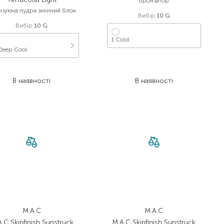
бронзатор
зуюча пудра змінний блок
Вибір
10 G
Вибір
10 G
1 Cold
Deep Cool
675,00
₴
1 304,40
₴
506,30
₴
В наявності
В наявності
M.A.C
M.A.C
.C Skinfinish Sunstruck
M.A.C Skinfinish Sunstruck