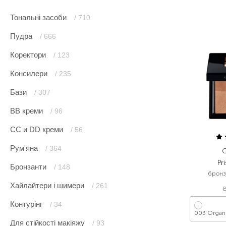
Тональні засоби
/ 710
Пудра
/ 666
Коректори
/ 123
Консилери
/ 235
Бази
/ 307
ВВ креми
/ 96
CC и DD креми
/ 56
Рум'яна
/ 364
G
Pr
Бронзанти
/ 148
бронз
Хайлайтери і шимери
/ 261
Контурінг
/ 34
003 Organ
Для стійкості макіяжу
/ 93