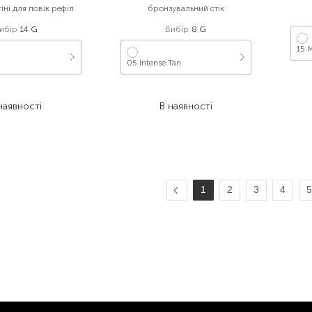
ні для повік рефіл
бронзувальний стік
ибір
14 G
Вибір
8 G
15 
05 Intense Tan
 464,00
₴
2 391,20
₴
наявності
В наявності
1
2
3
4
5