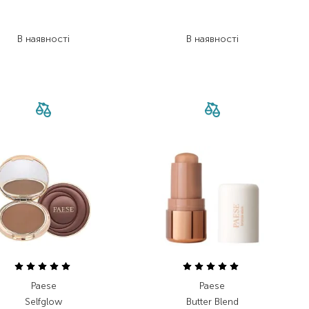
770,00
₴
2 059,00
₴
577,50
₴
1 461,90
₴
В наявності
В наявності
Paese
Paese
Selfglow
Butter Blend