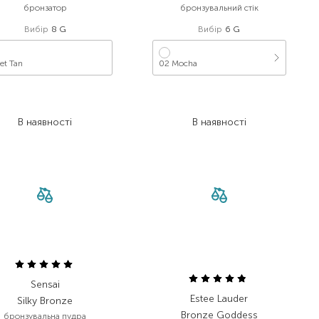
бронзатор
бронзувальний стік
Вибір
8 G
Вибір
6 G
et Tan
02 Mocha
665,00
₴
735,00
₴
498,80
₴
551,30
₴
В наявності
В наявності
Sensai
Estee Lauder
Silky Bronze
Bronze Goddess
бронзувальна пудра