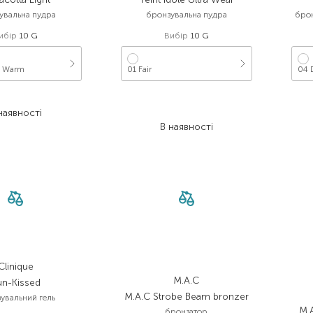
увальна пудра
бронзувальна пудра
брон
ибір
10 G
Вибір
10 G
 Warm
01 Fair
04 
 534,80
₴
2 830,00
₴
наявності
1 698,00
₴
В наявності
Clinique
M.A.C
un-Kissed
M.A.C Strobe Beam bronzer
увальний гель
M.A
бронзатор