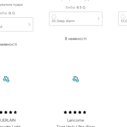
увальна пудра
Вибір
8.5 G
ибір
11 G
05 Deep Warm
SC0
nd
1 534,80
₴
 399,00
₴
В наявності
наявності
UERLAIN
Lancome
acotta Light
Teint Idole Ultra Wear