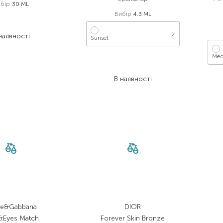
бір
30 ML
Вибір
4.3 ML
 392,00
₴
 411,30
₴
наявності
Sunset
Med
1 570,00
₴
973,40
₴
В наявності
ce&Gabbana
DIOR
&Eyes Match
Forever Skin Bronze