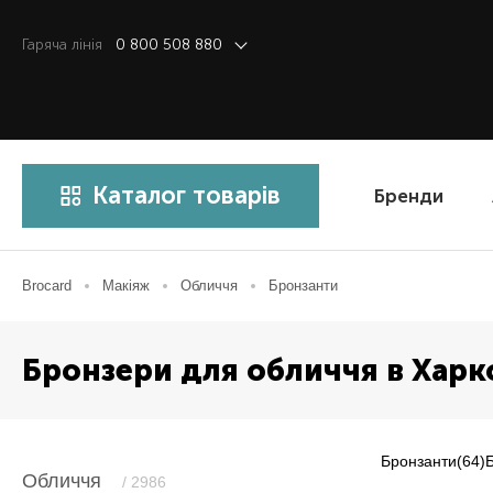
Гаряча лiнiя
0 800 508 880
Каталог товарів
Бренди
Brocard
Макіяж
Обличчя
Бронзанти
Бронзери для обличчя в Харк
Бронзанти
(64)
Обличчя
/ 2986
Item NaN of 0