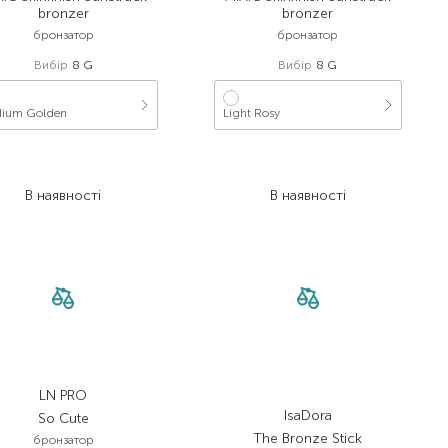
bronzer
bronzer
бронзатор
бронзатор
Вибір
8 G
Вибір
8 G
ium Golden
Light Rosy
2 540,00
₴
2 540,00
₴
1 727,20
₴
1 574,80
₴
В наявності
В наявності
LN PRO
IsaDora
So Cute
The Bronze Stick
бронзатор