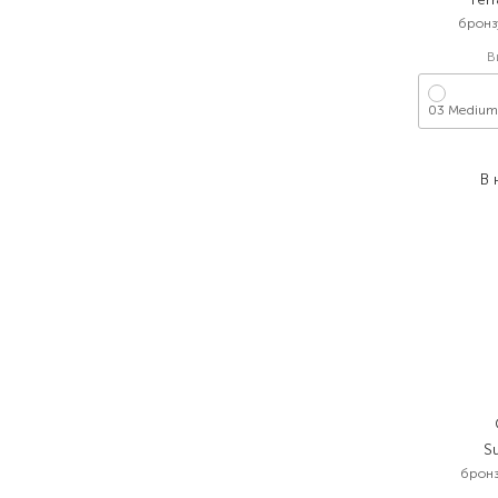
бронз
В
03 Medium
1
В 
S
бронз