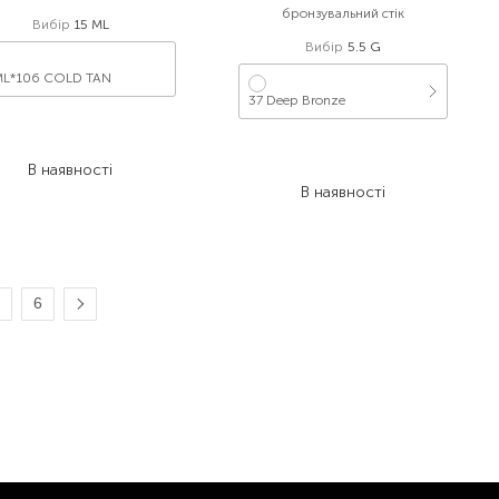
бронзувальний стік
Вибір
15 ML
Вибір
5.5 G
ML*106 COLD TAN
37 Deep Bronze
359,00
₴
269,30
₴
953,00
₴
В наявності
667,10
₴
В наявності
6