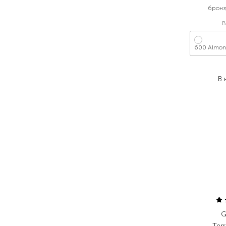
бронз
В
600 Almo
1
В 
G
Terr