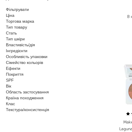
2
Фільтрувати
1
Ціна
В 
Торгова марка
Тип товару
Стать
Тип шкіри
Властивість/дія
Інгредієнти
Особливість упаковки
Сімейство кольорів
Ефекти
Покриття
SPF
Вік
Область застосування
Країна походження
Клас
Текстура/консистенція
Make
Laguna