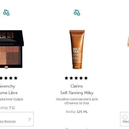
ivenchy
Clarins
isme Libre
Self-Tanning Milky
увальна пудра
лосьйон-самозасмага для
обличчя та тіла
Вибір
7 G
Вибір
125 ML
1 792,00
₴
za Bronze
Me
931,80
₴