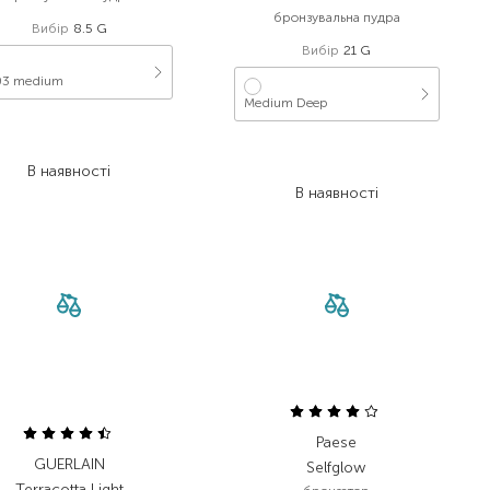
бронзувальна пудра
Вибір
8.5 G
Вибір
21 G
3 medium
Medium Deep
3 091,00
₴
2 318,30
₴
3 370,00
₴
В наявності
1 988,30
₴
В наявності
Paese
GUERLAIN
Selfglow
Terracotta Light