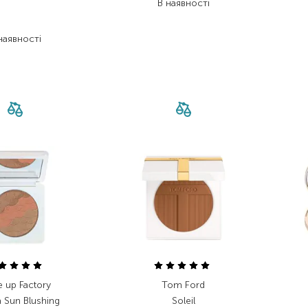
В наявності
 912,00
₴
 747,20
₴
наявності
 up Factory
Tom Ford
 Sun Blushing
Soleil