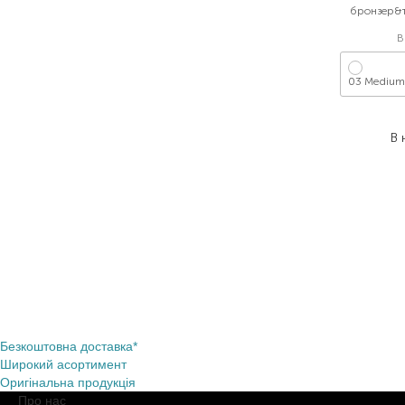
бронзер&ті
В
03 Medium
2
В 
Безкоштовна доставка*
Широкий асортимент
Оригінальна продукція
Про нас