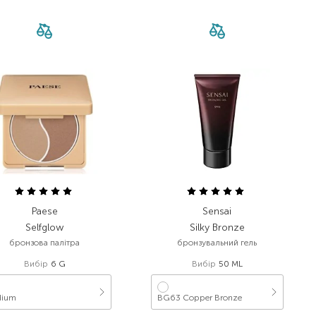
Paese
Sensai
Selfglow
Silky Bronze
бронзова палітра
бронзувальний гель
Вибір
6 G
Вибір
50 ML
dium
BG63 Copper Bronze