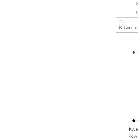
б
В
10 Summer
1
В 
Kyli
Powd