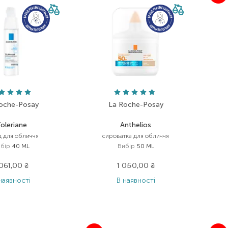
oche-Posay
La Roche-Posay
oleriane
Anthelios
д для обличчя
сироватка для обличчя
бір
40 ML
Вибір
50 ML
 061,00
₴
1 050,00
₴
наявності
В наявності