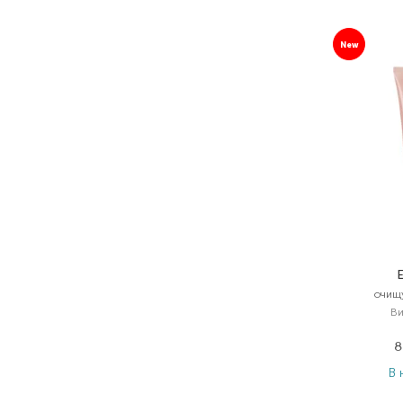
New
E
очищ
Ви
8
В 