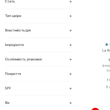
Стать
Тип шкіри
Властивість/дія
Інгредієнти
La R
Особливість упаковки
T
флюї
Ви
Покриття
1
В 
SPF
Вік