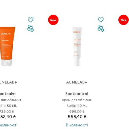
New
New
CNELAB+
ACNELAB+
potcalm
Spotcontrol
 для обличчя
крем для обличчя
бір
50 ML
Вибір
40 ML
728,00
₴
698,00
₴
82,40
₴
558,40
₴
наявності
В наявності