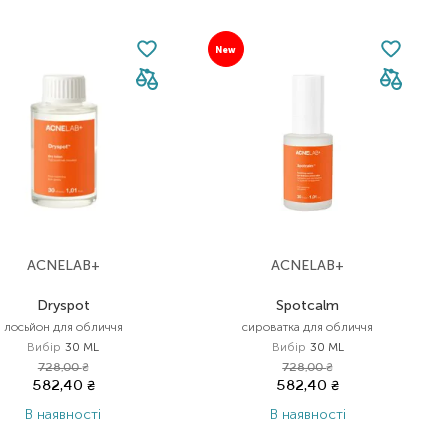
New
ACNELAB+
ACNELAB+
Dryspot
Spotcalm
лосьйон для обличчя
сироватка для обличчя
Вибір
30 ML
Вибір
30 ML
728,00
₴
728,00
₴
582,40
₴
582,40
₴
В наявності
В наявності