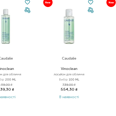
New
New
Caudalie
Caudalie
inoclean
Vinoclean
он для обличчя
лосьйон для обличчя
бір
200 ML
Вибір
100 ML
1 119,00
₴
739,00
₴
39,30
₴
554,30
₴
наявності
В наявності