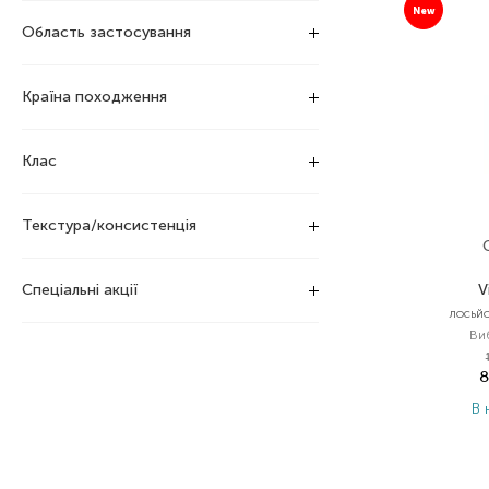
New
Область застосування
Країна походження
Клас
Текстура/консистенція
Спеціальні акції
V
лосьй
Ви
8
В 