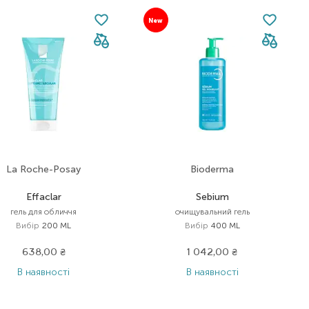
New
La Roche-Posay
Bioderma
Effaclar
Sebium
гель для обличчя
очищувальний гель
Вибір
200 ML
Вибір
400 ML
638,00
₴
1 042,00
₴
В наявності
В наявності