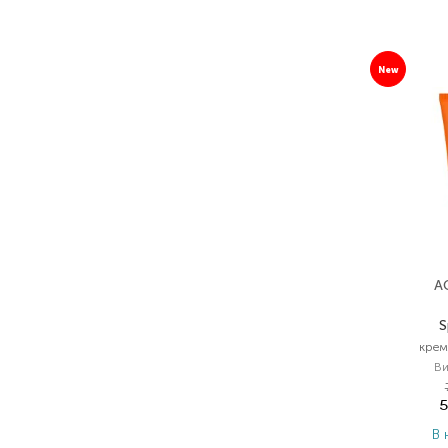
New
A
S
крем
Ви
5
В 