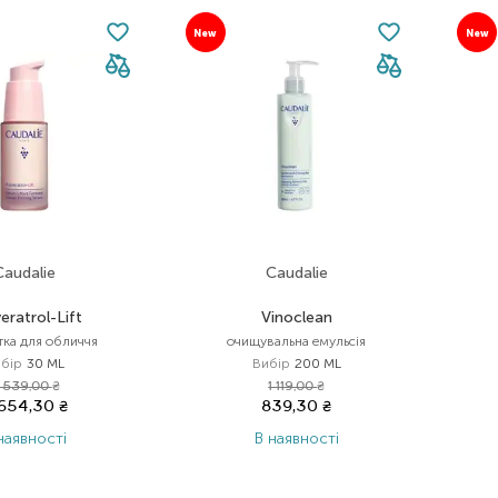
New
New
Caudalie
Caudalie
eratrol-Lift
Vinoclean
тка для обличчя
очищувальна емульсія
бір
30 ML
Вибір
200 ML
 539,00
₴
1 119,00
₴
 654,30
₴
839,30
₴
наявності
В наявності