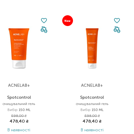
New
ACNELAB+
ACNELAB+
Spotcontrol
Spotcontrol
очищувальний гель
очищувальний гель
Вибір
150 ML
Вибір
150 ML
598,00
₴
598,00
₴
478,40
₴
478,40
₴
В наявності
В наявності