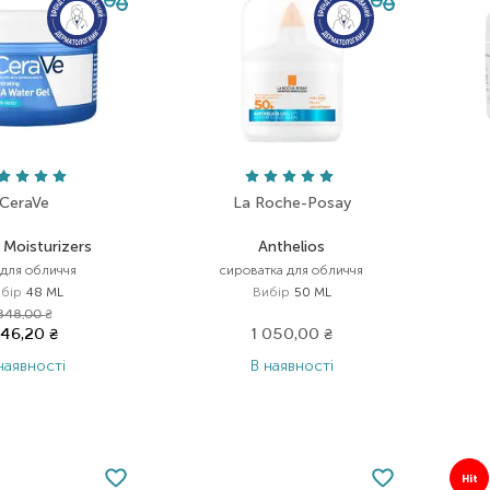
CeraVe
La Roche-Posay
 Moisturizers
Anthelios
 для обличчя
сироватка для обличчя
бір
48 ML
Вибір
50 ML
848,00
₴
746,20
₴
1 050,00
₴
наявності
В наявності
Hit