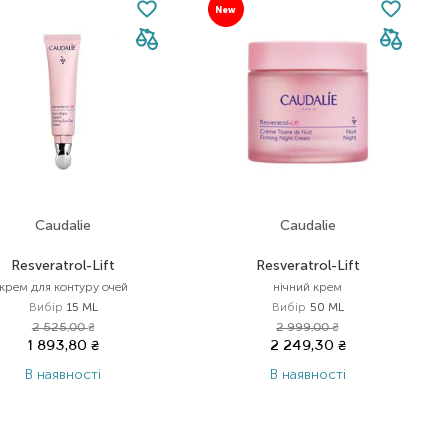
New
Caudalie
Caudalie
Resveratrol-Lift
Resveratrol-Lift
крем для контуру очей
нічний крем
Вибір
15 ML
Вибір
50 ML
2 525,00
₴
2 999,00
₴
1 893,80
₴
2 249,30
₴
В наявності
В наявності