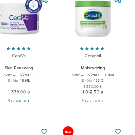
CeraVe
Cetaphil
Skin Renewing
Moisturizing
крем для обличчя
крем для обличчя та тіла
Вибір
48 ML
Вибір
453 G
1 350,00
₴
1 378,00
₴
1 012,50
₴
В наявності
В наявності
New