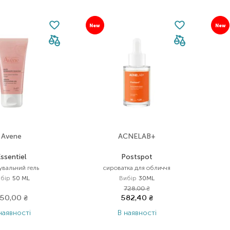
New
New
Avene
ACNELAB+
ssentiel
Postspot
увальний гель
сироватка для обличчя
бір
50 ML
Вибір
30ML
728,00
₴
50,00
₴
582,40
₴
наявності
В наявності