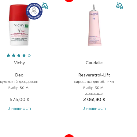
Vichy
Caudalie
Deo
Resveratrol-Lift
кульковий дезодорант
сироватка для обличчя
Вибір
50 ML
Вибір
30 ML
2 749,00
₴
575,00
₴
2 061,80
₴
В наявності
В наявності