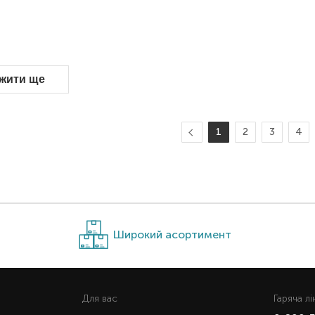
жити ще
1
2
3
4
Широкий асортимент
Для вас
Гаряча лi