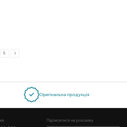
5
Оригінальна продукція
нiя
Підписатися на розсилку