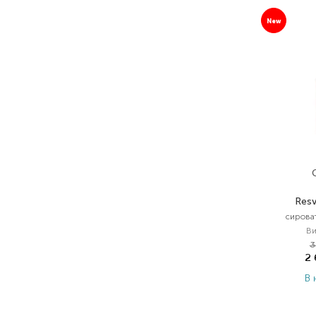
New
Resv
сирова
Ви
3
2
В 