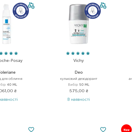
oche-Posay
Vichy
oleriane
Deo
д для обличчя
кульковий дезодорант
а
бір
40 ML
Вибір
50 ML
 061,00
₴
575,00
₴
наявності
В наявності
New