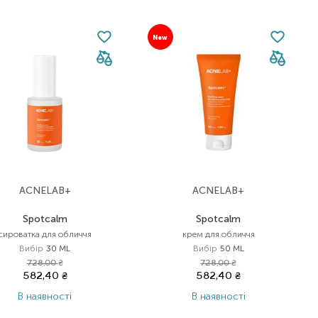
New
ACNELAB+
ACNELAB+
Spotcalm
Spotcalm
сироватка для обличчя
крем для обличчя
Вибір
30 ML
Вибір
50 ML
728,00
₴
728,00
₴
582,40
₴
582,40
₴
В наявності
В наявності