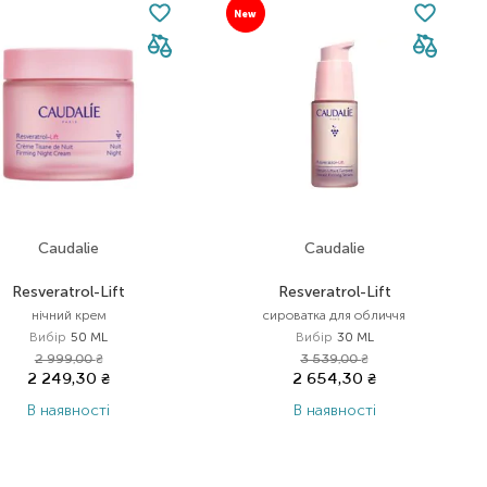
New
Caudalie
Caudalie
Resveratrol-Lift
Resveratrol-Lift
нічний крем
сироватка для обличчя
Вибір
50 ML
Вибір
30 ML
2 999,00
₴
3 539,00
₴
2 249,30
₴
2 654,30
₴
В наявності
В наявності