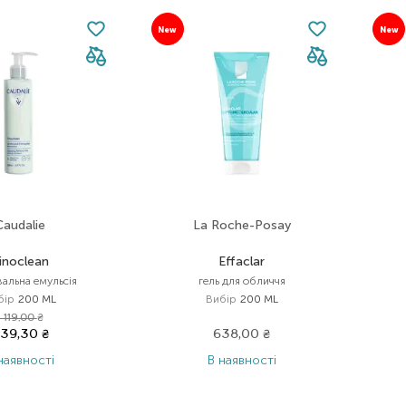
New
New
Caudalie
La Roche-Posay
inoclean
Effaclar
альна емульсія
гель для обличчя
бір
200 ML
Вибір
200 ML
1 119,00
₴
39,30
₴
638,00
₴
наявності
В наявності