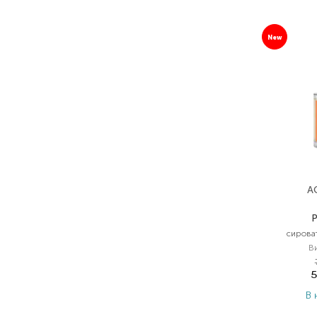
New
A
P
сирова
В
5
В 