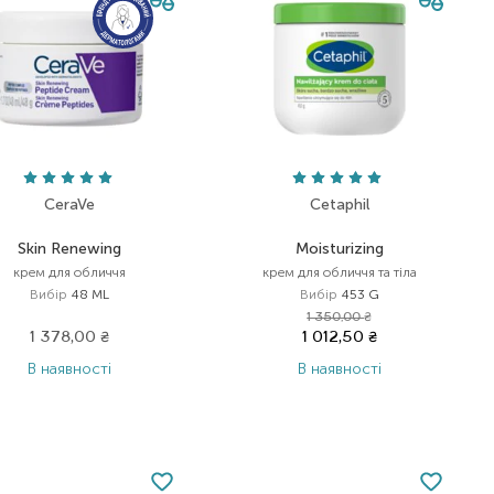
CeraVe
Cetaphil
Skin Renewing
Moisturizing
крем для обличчя
крем для обличчя та тіла
Вибір
48 ML
Вибір
453 G
1 350,00
₴
1 378,00
₴
1 012,50
₴
В наявності
В наявності