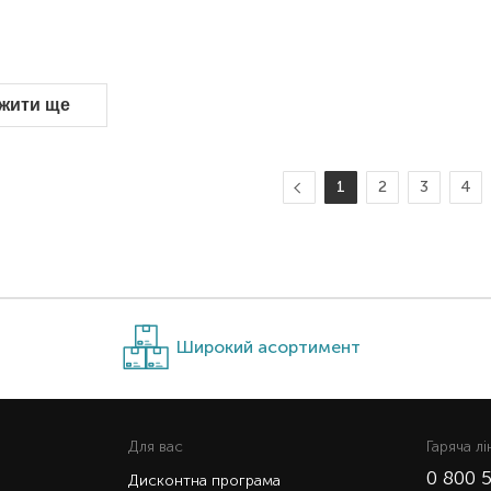
жити ще
1
2
3
4
Широкий асортимент
Для вас
Гаряча лi
0 800 
Дисконтна програма