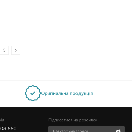
5
Оригінальна продукція
нiя
Підписатися на розсилку
508 880