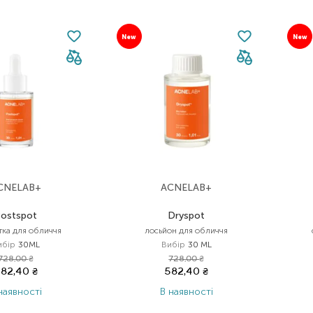
New
New
CNELAB+
ACNELAB+
ostspot
Dryspot
тка для обличчя
лосьйон для обличчя
ибір
30ML
Вибір
30 ML
728,00
₴
728,00
₴
82,40
₴
582,40
₴
наявності
В наявності