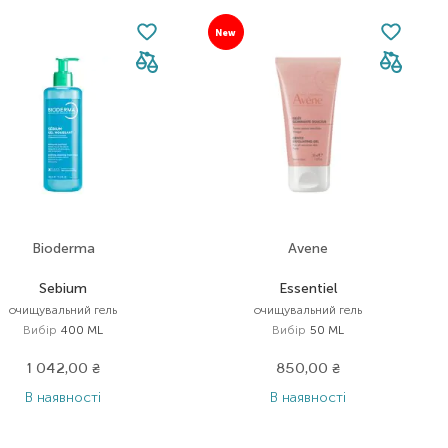
New
Bioderma
Avene
Sebium
Essentiel
очищувальний гель
очищувальний гель
Вибір
400 ML
Вибір
50 ML
1 042,00
₴
850,00
₴
В наявності
В наявності