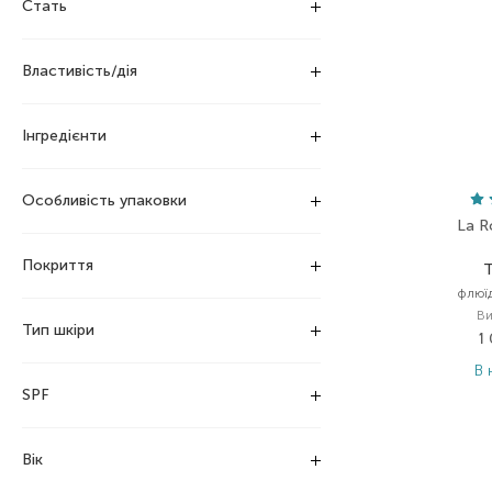
Стать
Властивість/дія
Інгредієнти
Особливість упаковки
La R
Покриття
T
флюї
Ви
Тип шкіри
1
В 
SPF
Вік