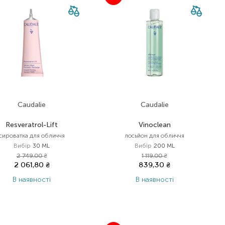
Caudalie
Caudalie
Resveratrol-Lift
Vinoclean
сироватка для обличчя
лосьйон для обличчя
Вибір
30 ML
Вибір
200 ML
2 749,00
₴
1 119,00
₴
2 061,80
₴
839,30
₴
В наявності
В наявності