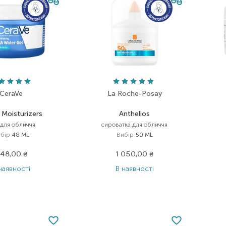
CeraVe
La Roche-Posay
 Moisturizers
Anthelios
 для обличчя
сироватка для обличчя
бір
48 ML
Вибір
50 ML
48,00
₴
1 050,00
₴
наявності
В наявності