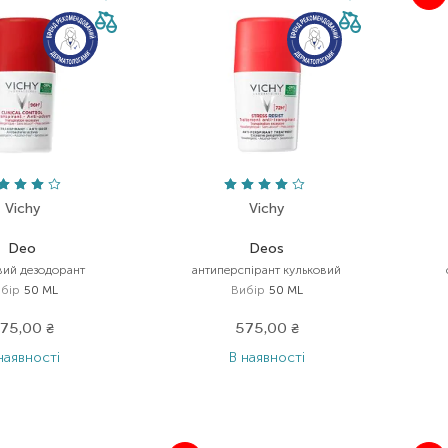
Vichy
Vichy
Deo
Deos
вий дезодорант
антиперспірант кульковий
бір
50 ML
Вибір
50 ML
75,00
₴
575,00
₴
наявності
В наявності