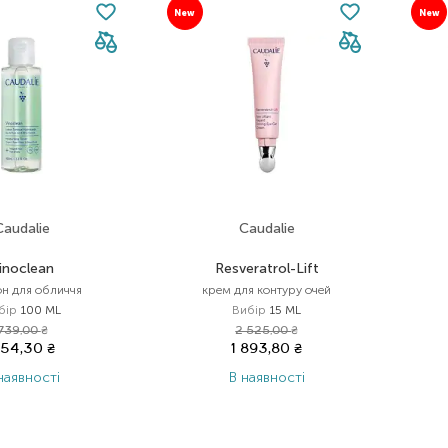
New
New
Caudalie
Caudalie
inoclean
Resveratrol-Lift
он для обличчя
крем для контуру очей
бір
100 ML
Вибір
15 ML
739,00
₴
2 525,00
₴
54,30
₴
1 893,80
₴
наявності
В наявності