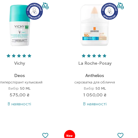
Vichy
La Roche-Posay
Deos
Anthelios
нтиперспірант кульковий
сироватка для обличчя
Вибір
50 ML
Вибір
50 ML
575,00
₴
1 050,00
₴
В наявності
В наявності
New