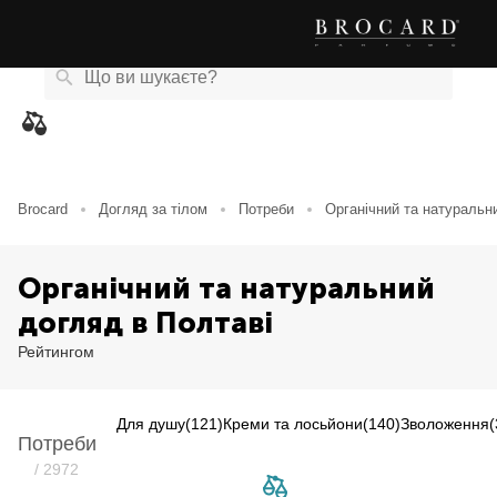
Каталог
Бренди
Акції
Новини
Магазини
eCard
товарів
Brocard
Догляд за тілом
Потреби
Органічний та натуральн
Органічний та натуральний
догляд в Полтаві
Рейтингом
Для душу
(121)
Креми та лосьйони
(140)
Зволоження
(
Потреби
Item NaN of 0
/ 2972