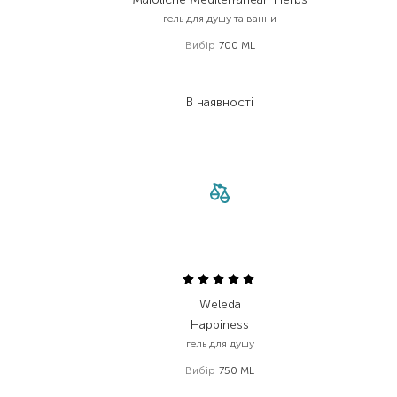
гель для душу та ванни
Вибір
700 ML
698,00
₴
488,60
₴
В наявності
Weleda
Happiness
гель для душу
Вибір
750 ML
900,00
₴