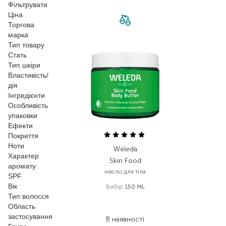
Фільтрувати
Ціна
Торгова
марка
Тип товару
Стать
Тип шкіри
Властивість/
дія
Інгредієнти
Особливість
упаковки
Ефекти
Покриття
Ноти
Weleda
Характер
Skin Food
аромату
масло для тіла
SPF
Вік
Вибір
150 ML
Тип волосся
892,00
₴
Область
553,00
₴
застосування
В наявності