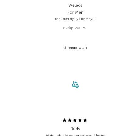
Weleda
For Men
гель для душу і шампунь
Вибір
200 ML
422,00
₴
261,60
₴
В наявності
Rudy
Maioliche Mediterranean Herbs