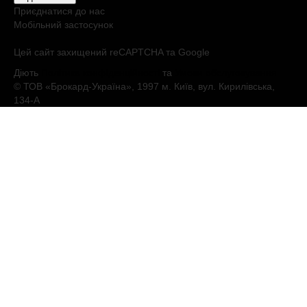
Приєднатися до нас
Мобільний застосунок
Цей сайт захищений reCAPTCHA та Google
Діють
Політика конфіденційності
та
Умови обслуговування
© ТОВ «Брокард-Україна», 1997 м. Київ, вул. Кирилівська,
134-А