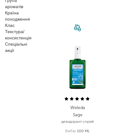
Група
ароматів
Країна
походження
Клас
Текстура/
консистенція
Спеціальні
акції
Weleda
Sage
дезодорант-спрей
Вибір
100 ML
660,00
₴