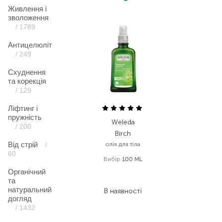
Живлення і
зволоження
/ 1789
Антицелюліт
/ 249
Схуднення
та корекція
/ 129
Ліфтинг і
пружність
Weleda
/ 200
Birch
Від стрій
/
олія для тіла
60
Вибір
100 ML
1 138,00
₴
Органічний
та
705,60
₴
натуральний
В наявності
догляд
/ 1432