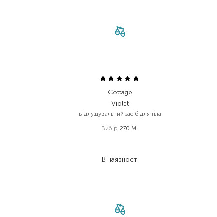
Cottage
Violet
відлущувальний засіб для тіла
Вибір
270 ML
318,00
₴
222,60
₴
В наявності