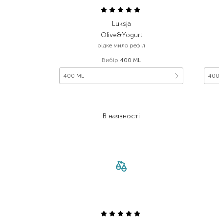
Luksja
Olive&Yogurt
рідке мило рефіл
Вибір
400 ML
400 ML
400
171,00
₴
88,90
₴
В наявності