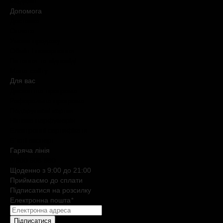
Медіакіт
Допомога
Доставка
Оплата
Умови продажу
Обмін і повернення
Питання та відповіді
Мапа сайту
Для вас
Дисконтна програма
Реферальна програма
Подарункові картки
Нішева парфумерія
Електронні сертифікати
Б`юті експерт
Гаряча лiнiя
0 800 508 880
Щоденно з 9:00 до 21:00
Приймаємо до сплати
Підписатися на розсилку
Електронна пошта
*
Підписатися