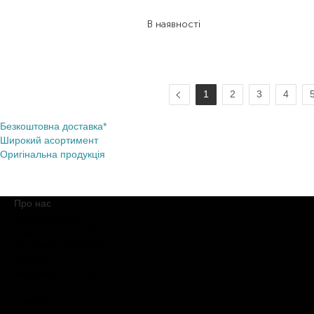
558,00
₴
В наявності
1
2
3
4
Безкоштовна доставка*
Широкий асортимент
Оригінальна продукція
Про нас
Про компанію
Обіцянки BROCARD
Магазини BROCARD
Вакансії
#КупуйОРИГІНАЛ
Контакти
Новини