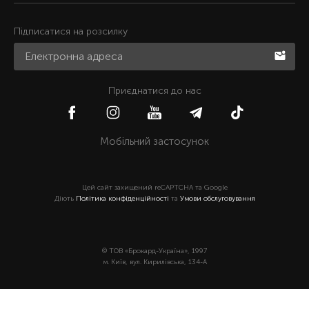
Підписатися на розсилку
Приєднатися до нас
Мобільний застосунок
Цей сайт захищений reCAPTCHA та Google
Діють
Політика конфіденційності
та
Умови обслуговування
© ТОВ «Брокард-Україна», 1997
м. Київ, вул. Кирилівська, 134-А