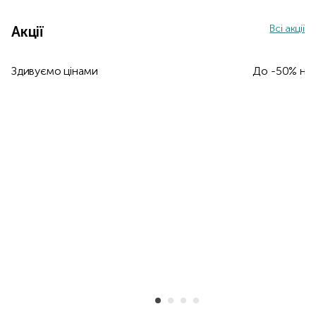
Всі акції
Акції
Здивуємо цінами
До -50% на 
Item 1 of 7