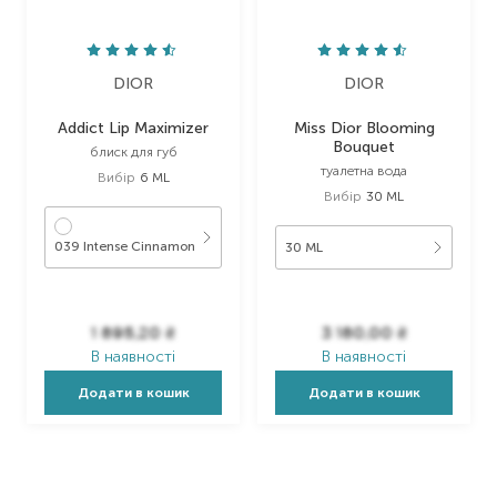
DIOR
DIOR
Addict Lip Maximizer
Miss Dior Blooming
Bouquet
блиск для губ
туалетна вода
Вибір
6 ML
Вибір
30 ML
039 Intense Cinnamon
30 ML
1 895,20
₴
3 180,00
₴
В наявності
В наявності
Додати в кошик
Додати в кошик
Item 1 of 32