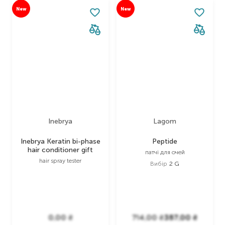
New
New
Inebrya
Lagom
Inebrya Keratin bi-phase
Peptide
hair conditioner gift
патчі для очей
hair spray tester
Вибір
2 G
0,00
₴
714,00
₴
357,00
₴