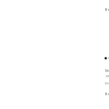
1
В 
St
ол
Ви
В 