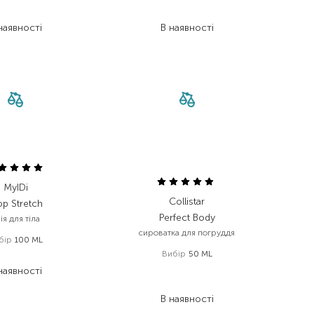
 192,20
₴
458,50
₴
наявності
В наявності
MyIDi
Collistar
op Stretch
Perfect Body
ія для тіла
сироватка для погруддя
бір
100 ML
Вибір
50 ML
450,00
₴
наявності
2 456,00
₴
1 473,60
₴
В наявності