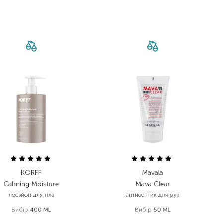
KORFF
Mavala
Calming Moisture
Mava Clear
лосьйон для тіла
антисептик для рук
Вибір
400 ML
Вибір
50 ML
2 184,00
₴
430,00
₴