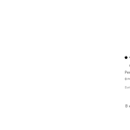
Pe
флю
Ви
1
В 