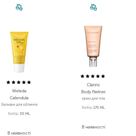
Clarins
Weleda
Body Partner
Calendula
крем для тіла
бальзам для обличчя
Вибір
175 ML
Вибір
30 ML
2 912,00
₴
1 747,20
₴
365,00
₴
В наявності
226,30
₴
В наявності