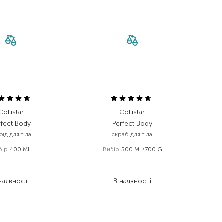
Collistar
Collistar
rfect Body
Perfect Body
їд для тіла
скраб для тіла
бір
400 ML
Вибір
500 ML/700 G
 568,00
₴
2 613,00
₴
862,40
₴
1 437,20
₴
наявності
В наявності