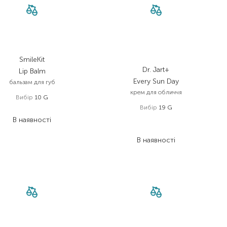
SmileKit
Dr. Jart+
Lip Balm
Every Sun Day
бальзам для губ
крем для обличчя
Вибір
10 G
Вибір
19 G
210,00
₴
В наявності
1 520,00
₴
988,00
₴
В наявності