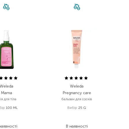
Weleda
Weleda
Mama
Pregnancy care
ія для тіла
бальзам для сосків
бір
100 ML
Вибір
25 G
 027,00
₴
520,00
₴
636,70
₴
343,20
₴
наявності
В наявності