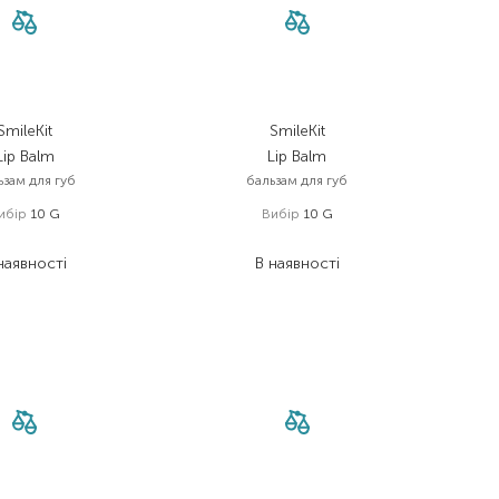
SmileKit
SmileKit
Lip Balm
Lip Balm
ьзам для губ
бальзам для губ
ибір
10 G
Вибір
10 G
210,00
₴
210,00
₴
наявності
В наявності