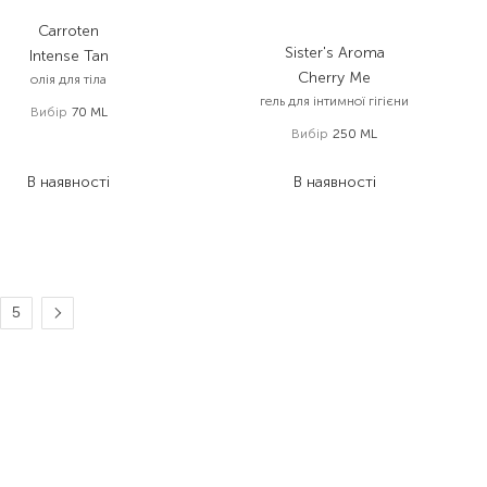
Carroten
Sister's Aroma
Intense Tan
Cherry Me
олія для тіла
гель для інтимної гігієни
Вибір
70 ML
Вибір
250 ML
315,00
₴
170,10
₴
749,00
₴
В наявності
В наявності
5