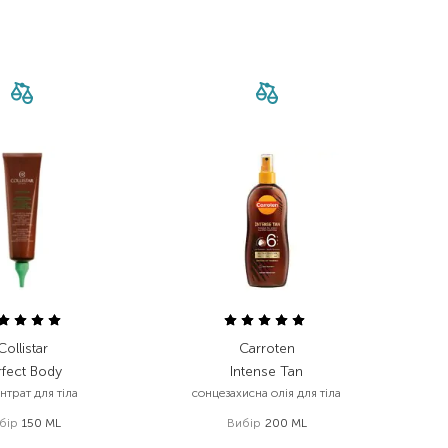
Collistar
Carroten
rfect Body
Intense Tan
нтрат для тіла
сонцезахисна олія для тіла
бір
150 ML
Вибір
200 ML
 987,00
₴
655,00
₴