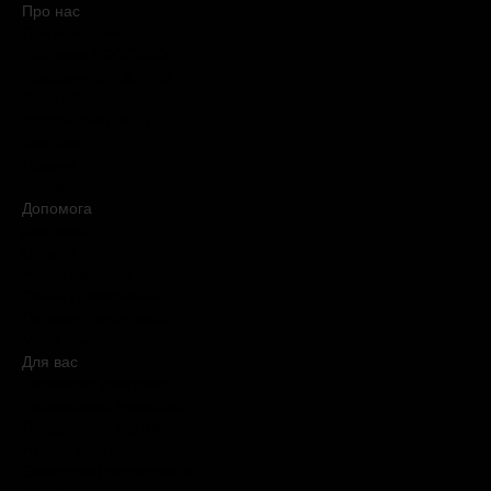
Про нас
Про компанію
Обіцянки BROCARD
Магазини BROCARD
Вакансії
#КупуйОРИГІНАЛ
Контакти
Новини
Медіакіт
Допомога
Доставка
Оплата
Умови продажу
Обмін і повернення
Питання та відповіді
Мапа сайту
Для вас
Дисконтна програма
Реферальна програма
Подарункові картки
Нішева парфумерія
Електронні сертифікати