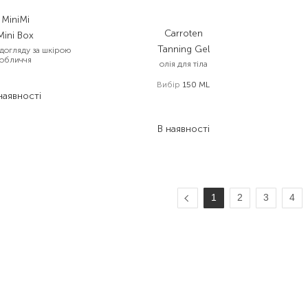
MiniMi
Carroten
Mini Box
Tanning Gel
 догляду за шкірою
обличчя
олія для тіла
 050,00
₴
Вибір
150 ML
наявності
705,00
₴
366,60
₴
В наявності
1
2
3
4