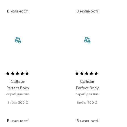
1 310,40
₴
322,50
₴
В наявності
В наявності
Collistar
Collistar
Perfect Body
Perfect Body
скраб для тіла
скраб для тіла
Вибір
300 G
Вибір
700 G
1 755,00
₴
2 613,00
₴
877,50
₴
1 567,80
₴
В наявності
В наявності