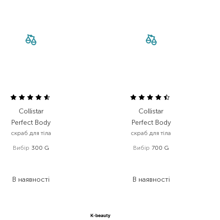
Collistar
Collistar
Perfect Body
Perfect Body
скраб для тіла
скраб для тіла
Вибір
300 G
Вибір
700 G
1 830,00
₴
2 613,00
₴
1 006,50
₴
1 437,20
₴
В наявності
В наявності