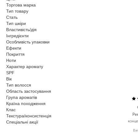
Торгова марка
Тип товару
Стать
Тип шкіри
Властивість/дія
Інгредієнти
Особливість упаковки
Ефекти
Покриття
Ноти
Характер аромату
SPF
Вік
Тип волосся
Область застосування
Група ароматів
Країна походження
Клас
Pe
Текстура/консистенція
конце
Спеціальні акції
Ви
1