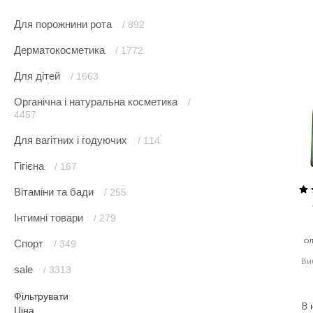
Для порожнини рота
/ 892
Дерматокосметика
/ 1772
Для дітей
/ 1663
Органічна і натуральна косметика
/
4457
Для вагітних і годуючих
/ 114
Гігієна
/ 167
Вітаміни та бади
/ 255
Інтимні товари
/ 279
ол
Спорт
/ 349
Ви
sale
/ 3313
1
Фільтрувати
В 
Ціна