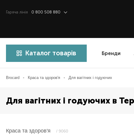
Гаряча лiнiя
0 800 508 880
Каталог товарів
Бренди
Brocard
Краса та здоров'я
Для вагітних і годуючих
Для вагітних і годуючих в Те
Краса та здоров'я
/ 9060