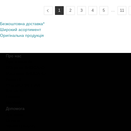
…
1
2
3
4
5
11
Безкоштовна доставка*
Широкий асортимент
Оригінальна продукція
Про нас
Про компанію
Обіцянки BROCARD
Магазини BROCARD
Вакансії
#КупуйОРИГІНАЛ
Контакти
Новини
Медіакіт
Допомога
Доставка
Оплата
Умови продажу