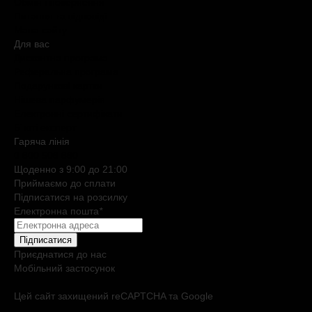
Обмін і повернення
Питання та відповіді
Мапа сайту
Для вас
Дисконтна програма
Реферальна програма
Подарункові картки
Нішева парфумерія
Електронні сертифікати
Б`юті експерт
Гаряча лiнiя
0 800 508 880
Щоденно з 9:00 до 21:00
Приймаємо до сплати
Підписатися на розсилку
Електронна пошта
*
Підписатися
Приєднатися до нас
Мобільний застосунок
Цей сайт захищений reCAPTCHA та Google