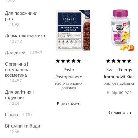
9060
Для порожнини
рота
/ 892
Дерматокосметика
/ 1772
Для дітей
/ 1663
Органічна і
натуральна
Phyto
Swiss Energy
косметика
Phytophanere
ImmunoVit Kids
/ 4457
набір харчових
харчова добавка
добавок
Для вагітних і
Вибір
60 PCS
годуючих
2 545,00
₴
432,00
₴
/ 114
В наявності
280,80
₴
В наявності
Гігієна
/ 167
Вітаміни та бади
/ 255