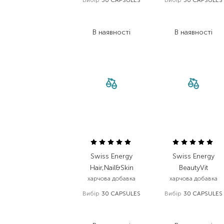
Вибір
30 CAPSULES
Вибір
30 CAPSULES
762,00
₴
762,00
₴
495,30
₴
495,30
₴
В наявності
В наявності
Swiss Energy
Swiss Energy
Hair,Nail&Skin
BeautyVit
харчова добавка
харчова добавка
Вибір
30 CAPSULES
Вибір
30 CAPSULES
762,00
₴
764,00
₴
495,30
₴
496,60
₴