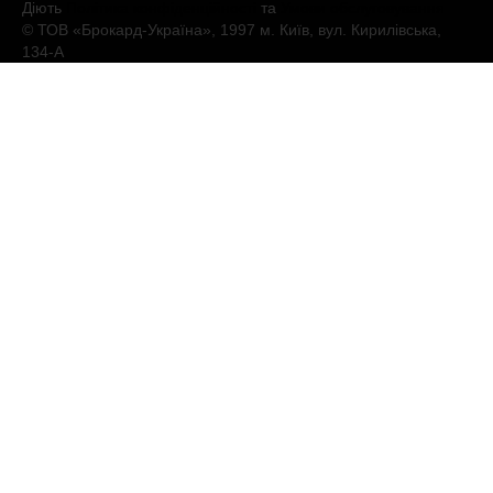
Діють
Політика конфіденційності
та
Умови обслуговування
© ТОВ «Брокард-Україна», 1997 м. Київ, вул. Кирилівська,
134-А