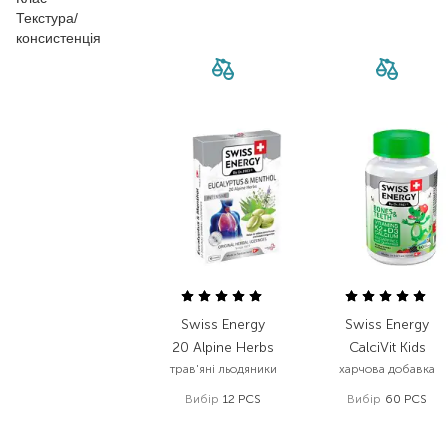
Текстура/
консистенція
Swiss Energy
Swiss Energy
20 Alpine Herbs
CalciVit Kids
трав'яні льодяники
харчова добавка
Вибір
12 PCS
Вибір
60 PCS
135,00
₴
507,00
₴
87,80
₴
329,60
₴