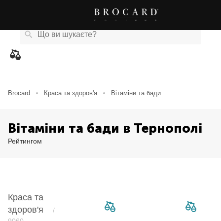
Каталог
Бренди
Акції
Новини
Магазини
eCard
товарів
Brocard
Краса та здоров'я
Вітаміни та бади
Вітаміни та бади в Тернополі
Рейтингом
Краса та
здоров'я
/