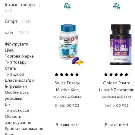
Інтимні товари
/
279
Спорт
/ 349
sale
/ 3313
Фільтрувати
Ціна
Торгова марка
Тип товару
Стать
Тип шкіри
Властивість/дія
Swiss Energy
Golden Pharm
Інгредієнти
MultiVit Kids
Lutein&Zeaxanthin
Особливість
харчова добавка
харчова добавка
упаковки
Вік
Вибір
60 PCS
Вибір
60 PCS
Тип волосся
432,00
₴
404,00
₴
Область
280,80
₴
303,00
₴
застосування
В наявності
В наявності
Країна походження
Клас