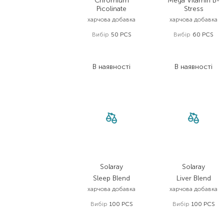
Chromium
Mega Vitamin B-
Picolinate
Stress
харчова добавка
харчова добавка
Вибір
50 PCS
Вибір
60 PCS
336,00
₴
654,00
₴
268,80
₴
490,50
₴
В наявності
В наявності
Solaray
Solaray
Sleep Blend
Liver Blend
харчова добавка
харчова добавка
Вибір
100 PCS
Вибір
100 PCS
559,00
₴
502,00
₴