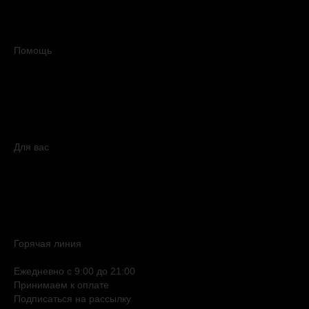
Контакты
Новости
Медиакит
Помощь
Доставка
Оплата
Условия продажи
Обмен и возврат
Вопросы и ответы
Карта сайта
Для вас
Дисконтная программа
Реферальная программа
Подарочные карты
Нишевая парфюмерия
Электронные сертификаты
Бьюти эксперт
Горячая линия
0 800 508 880
Ежедневно c 9:00 до 21:00
Принимаем к оплате
Подписаться на рассылку