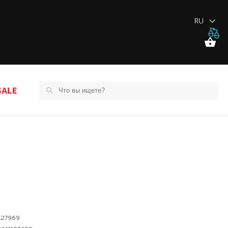
RU
SALE
127969