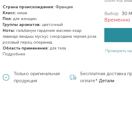
Штрих-код
350
Страна происхождения:
Франция
Класс:
ниша
Выбор:
30 
Пол:
для женщин
Временно 
Группы ароматов:
цветочный
Ноты:
гальбанум
гардения
жасмин
кедр
лаванда
ландыш
мускус
смородина черная
роза
розовый перец
операнид
Область применения:
для тела
Проверить на
Подробнее
Только оригинальная
Бесплатная доставка п
продукция
оплате*
Детали