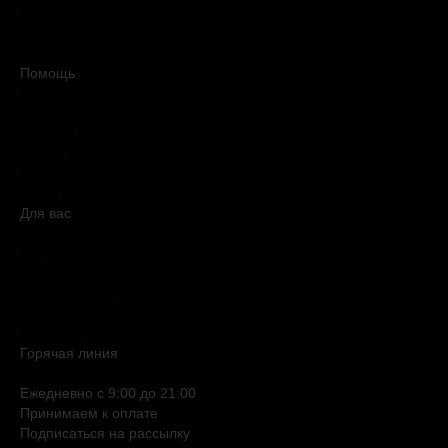
Контакты
Новости
Медиакит
Помощь
Доставка
Оплата
Условия продажи
Обмен и возврат
Вопросы и ответы
Карта сайта
Для вас
Дисконтная программа
Реферальная программа
Подарочные карты
Нишевая парфюмерия
Электронные сертификаты
Бьюти эксперт
Горячая линия
0 800 508 880
Ежедневно c 9:00 до 21:00
Принимаем к оплате
Подписаться на рассылку