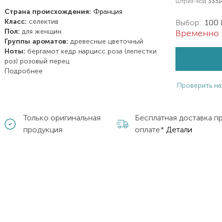
Штрих-код
333
Страна происхождения:
Франция
Класс:
селектив
Выбор:
100
Пол:
для женщин
Временно 
Группы ароматов:
древесные
цветочный
Ноты:
бергамот
кедр
нарцисс
роза (лепестки
роз)
розовый перец
Подробнее
Проверить на
Только оригинальная
Бесплатная доставка п
продукция
оплате*
Детали