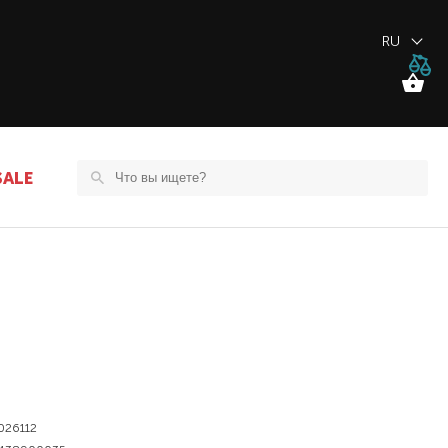
RU
SALE
026112