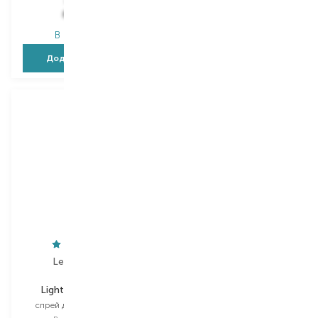
129,00
₴
744,00
₴
80,00
₴
372,00
₴
В наявності
В наявності
Додати в кошик
Додати в кошик
Lee Stafford
O'right
Lightweight Shine
Goji Berry
спрей для волосся міні
шампунь