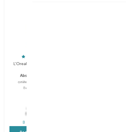
L'Oreal Professionnel
Atricos Milano
Absolut Repair
Atri-Beauty
олійка для волосся
шампунь міні
Вибір
30 ML
Вибір
30 ML
30 ML
695,00
₴
129,00
₴
521,30
₴
80,00
₴
В наявності
В наявності