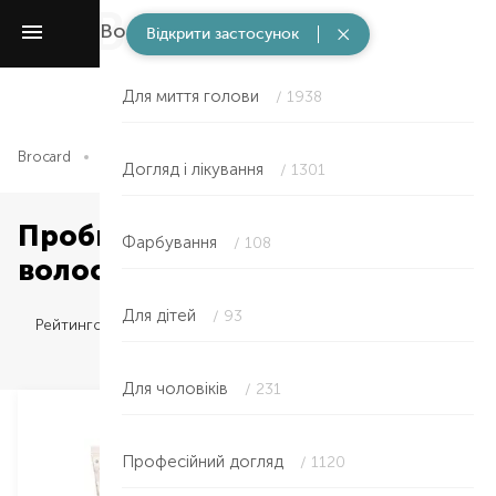
Волосся
/ 5154
Відкрити застосунок
Для миття голови
/ 1938
Brocard
Волосся
Міні об'єми
Догляд і лікування
/ 1301
Пробники косметики для
Фарбування
/ 108
волосся
Для дітей
/ 93
Рейтингом
Для чоловіків
/ 231
Професійний догляд
/ 1120