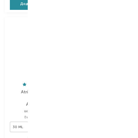
Додати в кошик
Додати в кошик
Atricos Milano
O'right
Atri-Tech
Peach Blossom
шампунь міні
гель для душу
Вибір
30 ML
Вибір
100 ML
30 ML
100 ML