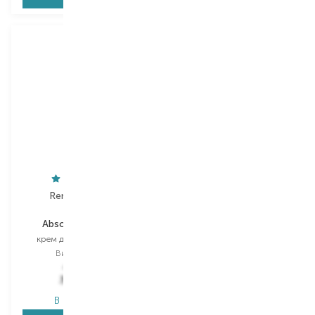
New
Rene Furterer
Neboa
Absolue Keratine
Men Strong Stream
крем для волосся міні
шампунь міні
Вибір
30 ML
Вибір
100 ML
449,00
₴
218,00
₴
327,80
₴
130,80
₴
В наявності
В наявності