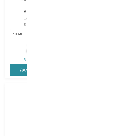
Atri-Beauty
Atri-Beauty
шампунь міні
шампунь міні
Вибір
30 ML
Вибір
30 ML
30 ML
30 ML
129,00
₴
129,00
₴
80,00
₴
80,00
₴
В наявності
В наявності
Додати в кошик
Додати в кошик