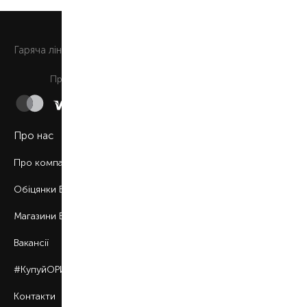
0 800 508 880
Гаряча лiнiя
Щоденно з 9:00 до 21:00
Приймаємо до сплати
Про нас
Про компанію
Обіцянки BROCARD
Магазини BROCARD
Вакансії
#КупуйОРИГІНАЛ
Контакти