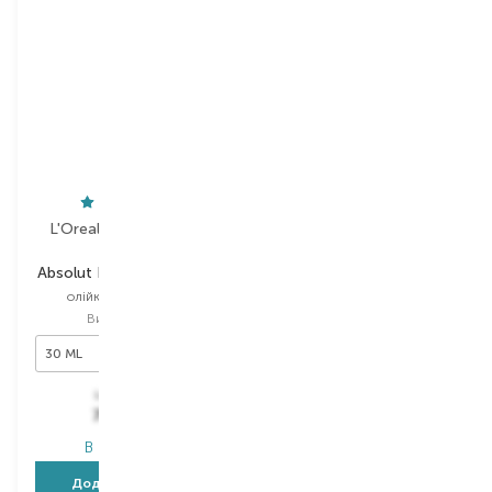
L'Oreal Professionnel
Alfaparf
Absolut Repair Molecular
Semi Di Lino Sublime
олійка для волосся
олійка для волосся
Вибір
30 ML
Вибір
50 ML
30 ML
50 ML
1 075,00
₴
1 854,00
₴
784,80
₴
1 112,40
₴
В наявності
В наявності
Додати в кошик
Додати в кошик