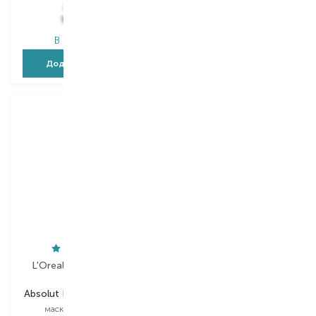
234,00
₴
1 299,00
₴
187,20
₴
1 000,20
₴
В наявності
В наявності
Додати в кошик
Додати в кошик
L'Oreal Professionnel
Atricos Milano
Absolut Repair Molecular
Atri-Cure
маска для волосся
шампунь міні