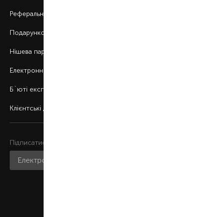
Реферальна програма
Подарункові картки
Нішева парфумерія
Електронні сертифікати
Б`юті експерт
Клієнтські дні
Підписатися на розсилку
Приєднатися до нас