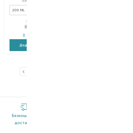
Вибір
200 ML
Вибір
400 ML
200 ML
1 177,00
₴
1 986,00
₴
647,40
₴
993,00
₴
В наявності
В наявності
Додати в кошик
Додати в кошик
…
1
2
3
4
5
7
Безкоштовна
Широкий
Оригінальна
доставка*
асортимент
продукція