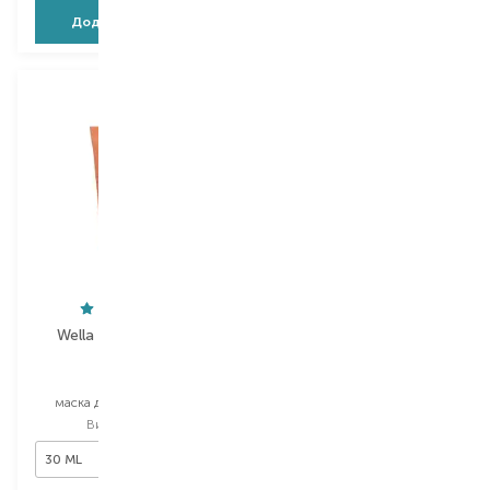
Додати в кошик
Додати в кошик
Wella Professionals
Kerastase
INVIGO
Elixir Ultime
маска для волосся міні
олійка для волосся
Вибір
30 ML
Вибір
30 ML
30 ML