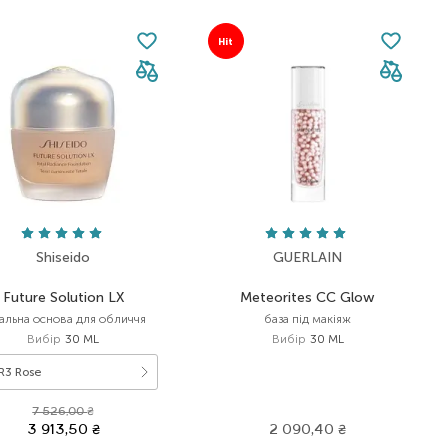
Hit
Shiseido
GUERLAIN
Future Solution LX
Meteorites CC Glow
альна основа для обличчя
база під макіяж
Вибір
30 ML
Вибір
30 ML
R3 Rose
7 526,00
₴
3 913,50
₴
2 090,40
₴