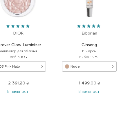
DIOR
Erborian
rever Glow Luminizer
Ginseng
хайлайтер для обличчя
BB-крем
Вибір
6 G
Вибір
15 ML
03 Pink Halo
Nude
2 391,20
₴
1 499,00
₴
В наявності
В наявності