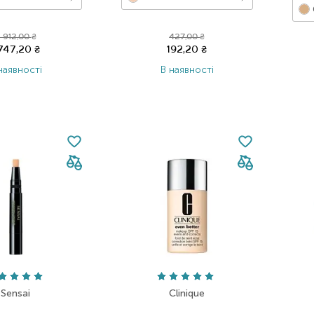
 912,00
₴
427,00
₴
 747,20
₴
192,20
₴
наявності
В наявності
Sensai
Clinique