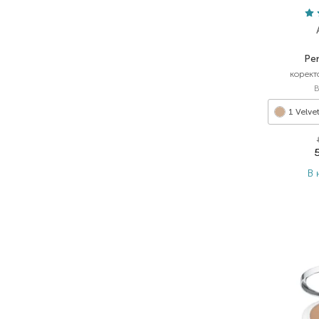
Per
корект
1 Velve
В 