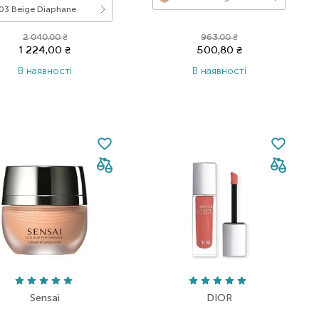
03 Beige Diaphane
2 040,00
₴
963,00
₴
1 224,00
₴
500,80
₴
В наявності
В наявності
Sensai
DIOR