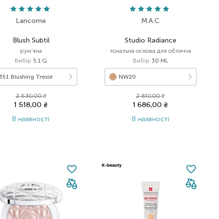
Lancome
M.A.C
Blush Subtil
Studio Radiance
рум'яна
тональна основа для обличчя
Вибір
5.1 G
Вибір
30 ML
351 Blushing Tresor
NW20
2 530,00
₴
2 810,00
₴
1 518,00
₴
1 686,00
₴
В наявності
В наявності