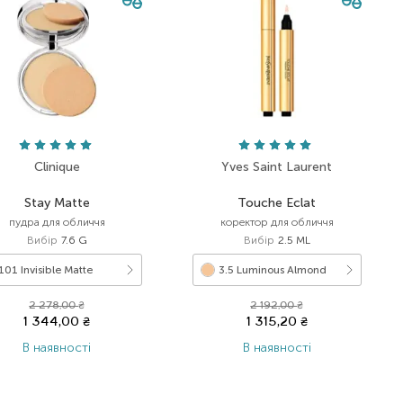
Clinique
Yves Saint Laurent
Stay Matte
Touche Eclat
пудра для обличчя
коректор для обличчя
Вибір
7.6 G
Вибір
2.5 ML
101 Invisible Matte
3.5 Luminous Almond
2 278,00
₴
2 192,00
₴
1 344,00
₴
1 315,20
₴
В наявності
В наявності