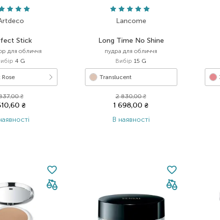
Artdeco
Lancome
fect Stick
Long Time No Shine
ор для обличчя
пудра для обличчя
Вибір
4 G
Вибір
15 G
t Rose
Translucent
837,00
₴
2 830,00
₴
510,60
₴
1 698,00
₴
наявності
В наявності