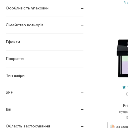
В 
Особливість упаковки
Сімейство кольорів
Ефекти
Покриття
Тип шкіри
SPF
G
Pr
Вік
пудр
Область застосування
04 Mous