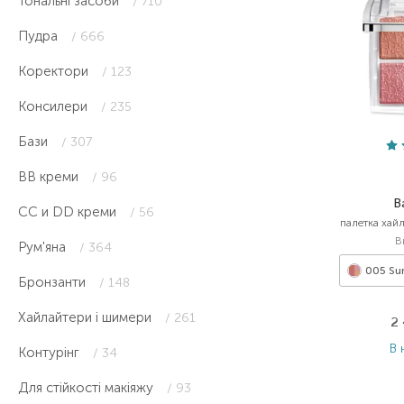
Тональні засоби
/ 710
Пудра
/ 666
Коректори
/ 123
Консилери
/ 235
Бази
/ 307
ВВ креми
/ 96
B
CC и DD креми
/ 56
палетка хай
В
Рум'яна
/ 364
005 Su
Бронзанти
/ 148
Хайлайтери і шимери
/ 261
2
В 
Контурінг
/ 34
Для стійкості макіяжу
/ 93