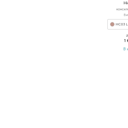
Hi
консил
Ви
HC03 L
2
1
В 