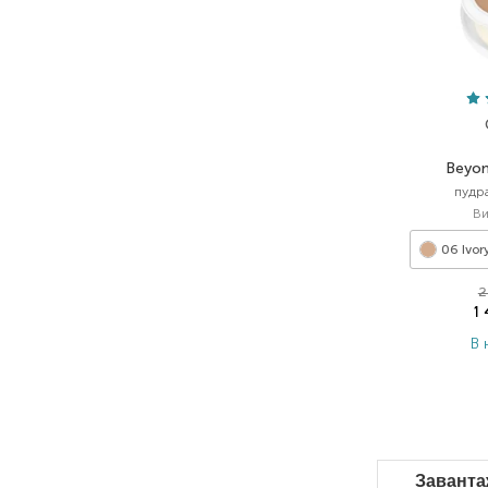
Beyon
пудр
Ви
06 Ivor
2
1
В 
Заванта