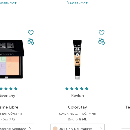
наявності
В наявності
ivenchy
Revlon
isme Libre
ColorStay
Te
а для обличчя
консилер для обличчя
Вибір
7 G
Вибір
8 ML
seline Acidulee
001 Univ Neutralizer