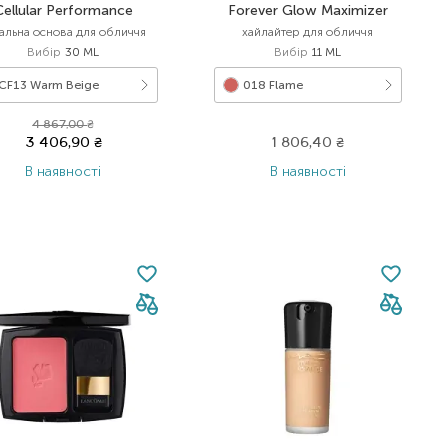
Cellular Performance
Forever Glow Maximizer
альна основа для обличчя
хайлайтер для обличчя
Вибір
30 ML
Вибір
11 ML
CF13 Warm Beige
018 Flame
4 867,00
₴
3 406,90
₴
1 806,40
₴
В наявності
В наявності