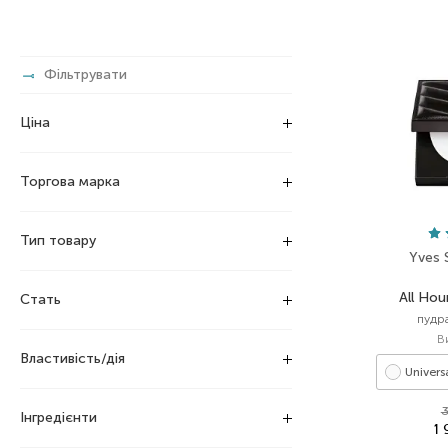
Фільтрувати
Ціна
Торгова марка
Тип товару
Yves 
All Hou
Стать
пудр
В
Властивість/дія
Univers
3
Інгредієнти
1