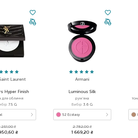
Saint Laurent
Armani
rs Hyper Finish
Luminous Silk
а для обличчя
рум'яна
тон
ибір
7.5 G
Вибір
3.6 G
al
52 Ecstasy
 251,00
₴
2 782,00
₴
 950,60
₴
1 669,20
₴