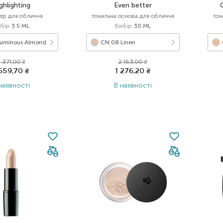
ghlighting
Even better
ер для обличчя
тональна основа для обличчя
тон
бір
3.5 ML
Вибір
30 ML
uminous Almond
CN 08 Linen
 371,00
₴
2 163,00
₴
 659,70
₴
1 276,20
₴
наявності
В наявності