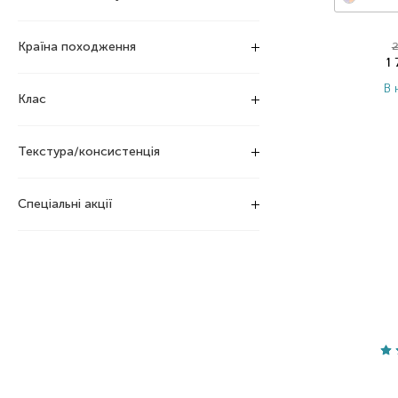
Країна походження
2
1
В 
Клас
Текстура/консистенція
Спеціальні акції