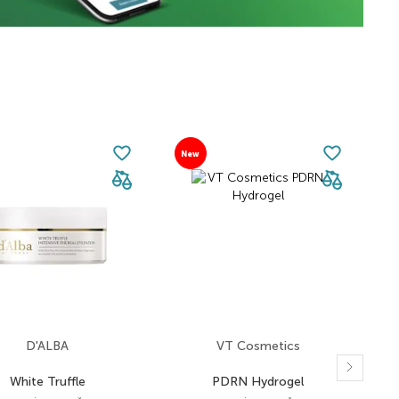
New
N
D'ALBA
VT Cosmetics
White Truffle
PDRN Hydrogel