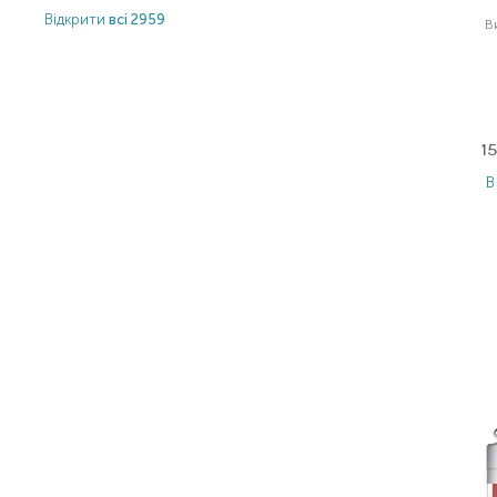
Відкрити
всі 2959
В
1
В
Item 1 of 45