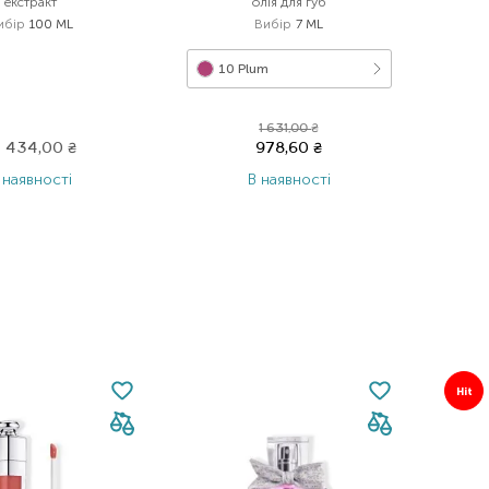
екстракт
олія для губ
ибір
100 ML
Вибір
7 ML
10 Plum
1 631,00
₴
5 434,00
₴
978,60
₴
 наявності
В наявності
Hit