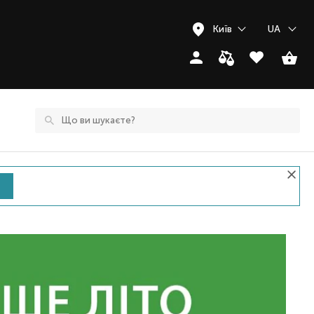
Київ
UA
Закри