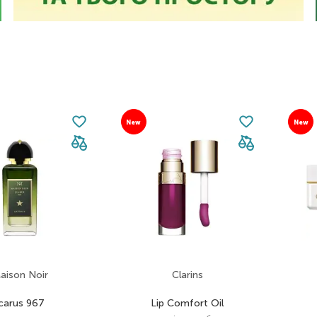
New
New
aison Noir
Clarins
Icarus 967
Lip Comfort Oil