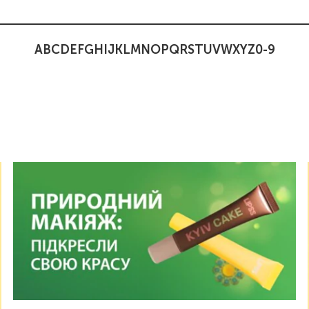
A
B
C
D
E
F
G
H
I
J
K
L
M
N
O
P
Q
R
S
T
U
V
W
X
Y
Z
0-9