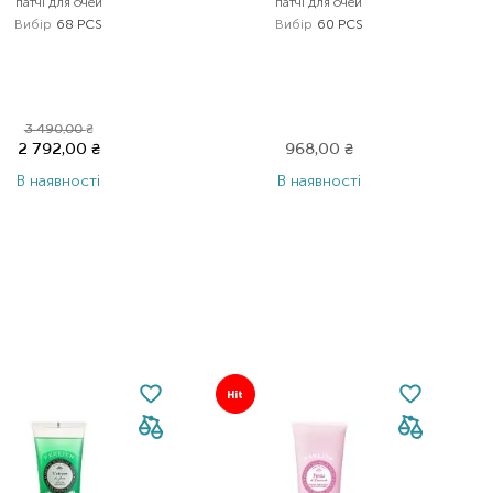
патчі для очей
патчі для очей
о
Вибір
68 PCS
Вибір
60 PCS
3 490,00
₴
2 792,00
₴
968,00
₴
В наявності
В наявності
Hit
H