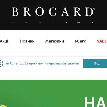
Акції
Новини
Магазини
eCard
SALE
Увійдіть, щоб переглянути персональні знижки
Вхід