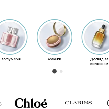
Парфумерія
Макіяж
Догляд за
волоссям