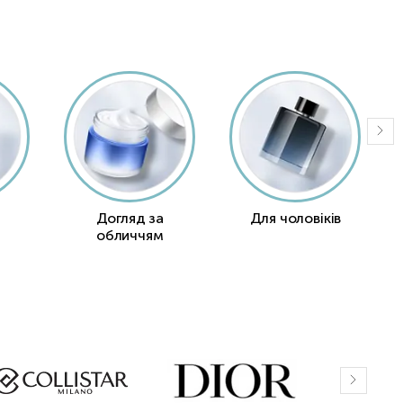
Догляд за
Для чоловіків
обличчям