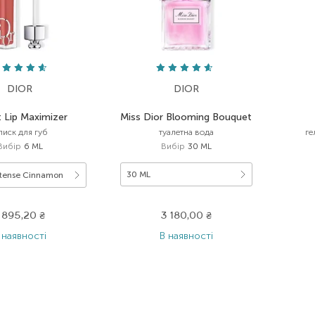
DIOR
DIOR
t Lip Maximizer
Miss Dior Blooming Bouquet
лиск для губ
туалетна вода
ге
Вибір
6 ML
Вибір
30 ML
30 ML
ntense Cinnamon
1 895,20
₴
3 180,00
₴
 наявності
В наявності