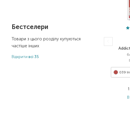
Бестселери
Товари з цього розділу купуються
частіше інших
Addic
б
Відкрити
всі 35
039 I
В
Item 1 of 32