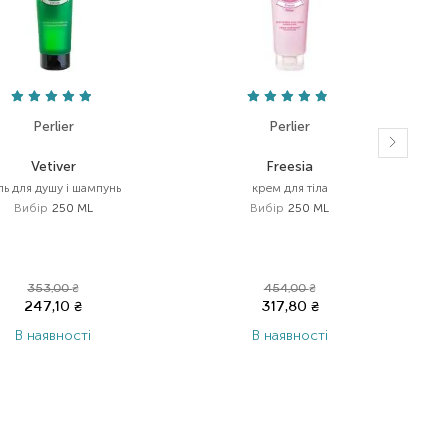
Perlier
Perlier
Vetiver
Freesia
ль для душу і шампунь
крем для тіла
Вибір
250 ML
Вибір
250 ML
353,00
₴
454,00
₴
247,10
₴
317,80
₴
В наявності
В наявності