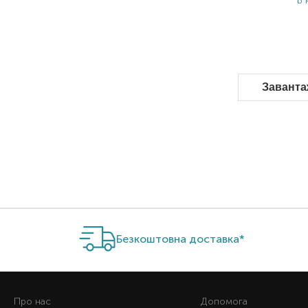
В 
Заванта
Безкоштовна доставка*
Про нас
Допомога