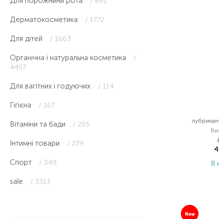
Для порожнини рота
/ 892
Дерматокосметика
/ 1772
Для дітей
/ 1663
Органічна і натуральна косметика
/
4457
Для вагітних і годуючих
/ 114
Гігієна
/ 167
лубрикант
Вітаміни та бади
/ 255
Ви
Інтимні товари
/ 279
4
Спорт
/ 349
В 
sale
/ 3313
New