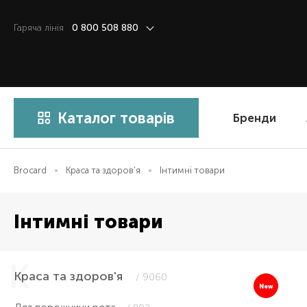
Гаряча лiнiя
0 800 508 880
Каталог товарів
Бренди
Brocard
Краса та здоров'я
Інтимні товари
Інтимні товари
Краса та здоров'я
/ 9060
New