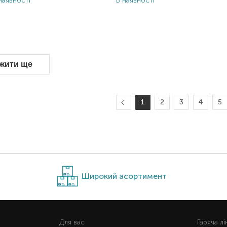
наявності
В наявності
жити ще
1
2
3
4
5
Широкий асортимент
Для вас
Гаряча лi