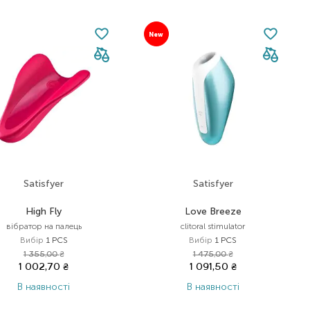
New
Satisfyer
Satisfyer
High Fly
Love Breeze
вібратор на палець
clitoral stimulator
Вибір
1 PCS
Вибір
1 PCS
1 355,00
₴
1 475,00
₴
1 002,70
₴
1 091,50
₴
В наявності
В наявності