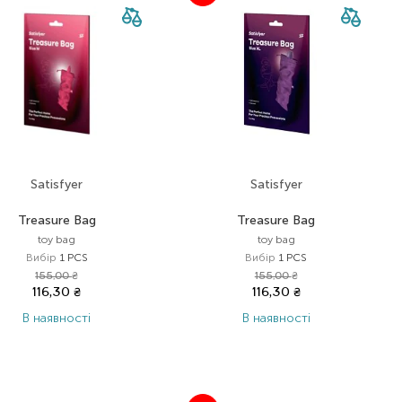
Satisfyer
Satisfyer
Treasure Bag
Treasure Bag
toy bag
toy bag
Вибір
1 PCS
Вибір
1 PCS
155,00
₴
155,00
₴
116,30
₴
116,30
₴
В наявності
В наявності