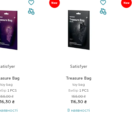
New
New
atisfyer
Satisfyer
easure Bag
Treasure Bag
toy bag
toy bag
ибір
1 PCS
Вибір
1 PCS
155,00
₴
155,00
₴
116,30
₴
116,30
₴
наявності
В наявності