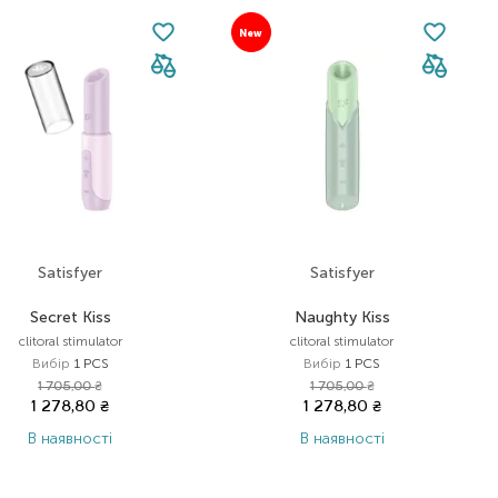
New
Satisfyer
Satisfyer
Secret Kiss
Naughty Kiss
clitoral stimulator
clitoral stimulator
Вибір
1 PCS
Вибір
1 PCS
1 705,00
₴
1 705,00
₴
1 278,80
₴
1 278,80
₴
В наявності
В наявності