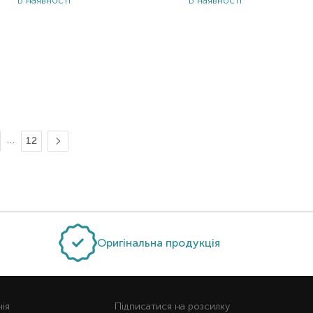
В наявності
В наявності
…
12
Оригінальна продукція
нiя
Підписатися на розсилку