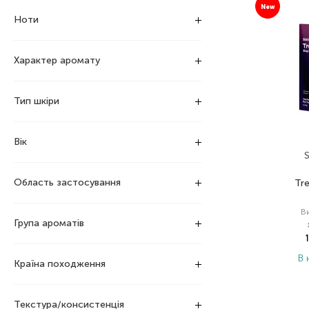
New
Ноти
Характер аромату
Тип шкіри
Вік
S
Область застосування
Tr
В
Група ароматів
В 
Країна походження
Текстура/консистенція