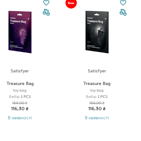
New
Satisfyer
Satisfyer
Treasure Bag
Treasure Bag
toy bag
toy bag
Вибір
1 PCS
Вибір
1 PCS
155,00
₴
155,00
₴
116,30
₴
116,30
₴
В наявності
В наявності