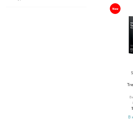
New
S
Tr
В
В 