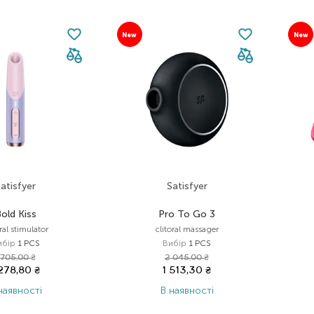
New
New
atisfyer
Satisfyer
old Kiss
Pro To Go 3
oral stimulator
clitoral massager
ибір
1 PCS
Вибір
1 PCS
 705,00
₴
2 045,00
₴
 278,80
₴
1 513,30
₴
наявності
В наявності