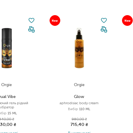
New
New
Orgie
Orgie
ual Vibe
Glow
ючий гель рідкий
aphrodisiac body cream
вібратор
Вибір
110 ML
ибір
15 ML
840,00
₴
980,00
₴
30,00
₴
715,40
₴