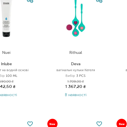
Nuei
Rithual
Inlube
Deva
 на водній основі
вагінальні кульки Кегеля
бір
100 ML
Вибір
3 PCS
590,00
₴
1 709,00
₴
42,50
₴
1 367,20
₴
наявності
В наявності
New
New