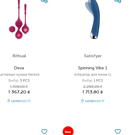
Rithual
Satisfyer
Deva
Spinning Vibe 1
вагінальні кульки Кегеля
вібратор для точки G
Вибір
3 PCS
Вибір
1 PCS
1 709,00
₴
2 285,00
₴
1 367,20
₴
1 713,80
₴
В наявності
В наявності
New