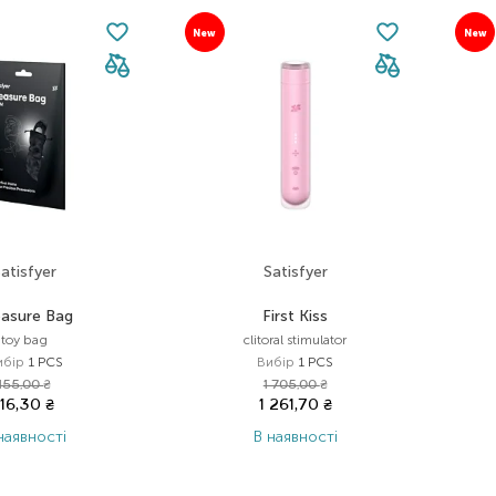
New
New
atisfyer
Satisfyer
easure Bag
First Kiss
toy bag
clitoral stimulator
ибір
1 PCS
Вибір
1 PCS
155,00
₴
1 705,00
₴
116,30
₴
1 261,70
₴
наявності
В наявності