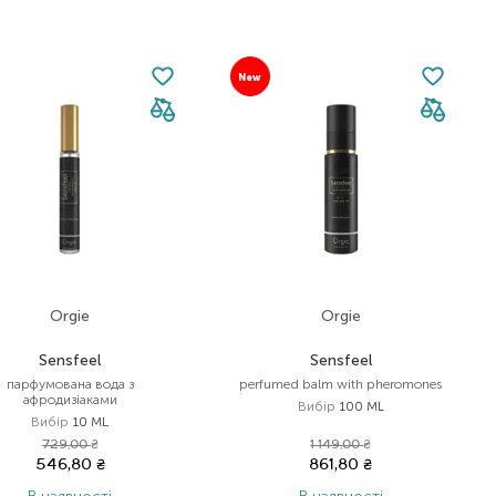
New
Orgie
Orgie
Sensfeel
Sensfeel
парфумована вода з
perfumed balm with pheromones
афродизіаками
Вибір
100 ML
Вибір
10 ML
729,00
₴
1 149,00
₴
546,80
₴
861,80
₴