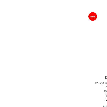
New
D
стимулю
В
6