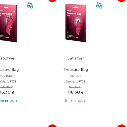
atisfyer
Satisfyer
easure Bag
Treasure Bag
toy bag
toy bag
ибір
1 PCS
Вибір
1 PCS
155,00
₴
155,00
₴
116,30
₴
116,30
₴
наявності
В наявності