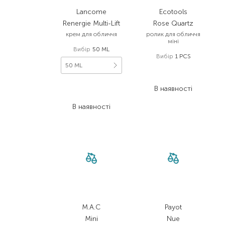
Lancome
Ecotools
Renergie Multi-Lift
Rose Quartz
крем для обличчя
ролик для обличчя
міні
Вибір
50 ML
Вибір
1 PCS
50 ML
885,00
₴
619,50
₴
6 100,00
₴
В наявності
3 660,00
₴
В наявності
M.A.C
Payot
Mini
Nue