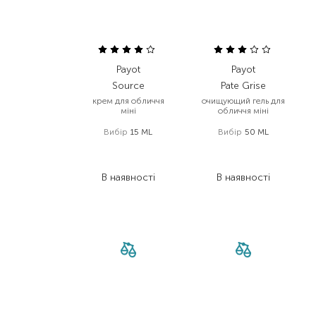
Payot
Payot
Source
Pate Grise
крем для обличчя
очищующий гель для
міні
обличчя міні
Вибір
15 ML
Вибір
50 ML
385,00
₴
375,00
₴
288,80
₴
281,30
₴
В наявності
В наявності