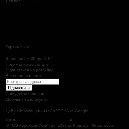
Для вас
Дисконтна програма
Реферальна програма
Подарункові картки
Нішева парфумерія
Електронні сертифікати
Б`юті експерт
Клієнтські дні
Гаряча лiнiя
0 800 508 880
Щоденно з 9:00 до 21:00
Приймаємо до сплати
Підписатися на розсилку
Електронна пошта
*
Підписатися
Приєднатися до нас
Мобільний застосунок
Цей сайт захищений reCAPTCHA та Google
Діють
Політика конфіденційності
та
Умови обслуговування
© ТОВ «Брокард-Україна», 1997 м. Київ, вул. Кирилівська,