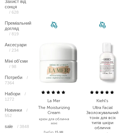
Захист від
сонця
/ 628
Преміальний
догляд
/ 819
Аксесуари
/ 234
Міні об'єми
/ 98
Потреби
/
7364
Набори
/
1272
La Mer
Kiehl's
The Moisturizing
Ultra Facial
Новинки
/
Cream
Зволожувальний
552
тонік для всіх
крем для обличчя
типів шкіри
міні
sale
/ 3848
обличчя
Вибір
15 ML