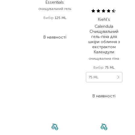
Essentials
очищувальний гель
Вибір
125 ML
Kiehl's
1 435,00
₴
Calendula
1 004,50
₴
Очищувальний
гель-піна для
В наявності
шкіри обличчя з
екстрактом
Календули
очищувальна піна
Вибір
75 ML
75 ML
880,00
₴
В наявності