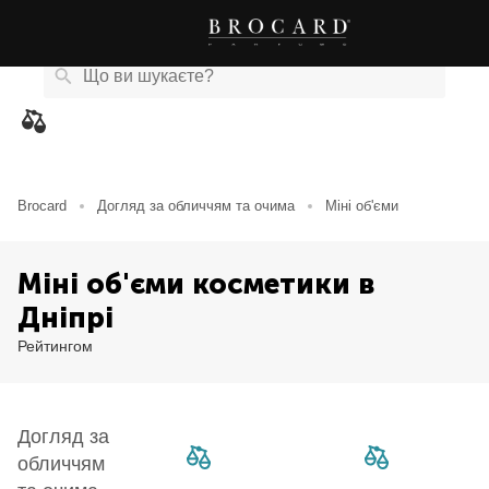
Каталог
Бренди
Акції
Новини
Магазини
eCard
товарів
Brocard
Догляд за обличчям та очима
Міні об'єми
Міні об'єми косметики в
Дніпрі
Рейтингом
Догляд за
обличчям