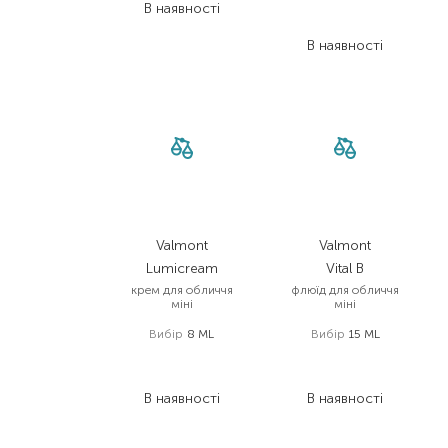
8 185,00
₴
В наявності
6 138,80
₴
В наявності
Valmont
Valmont
Lumicream
Vital B
крем для обличчя
флюїд для обличчя
міні
міні
Вибір
8 ML
Вибір
15 ML
2 855,00
₴
5 486,00
₴
1 998,50
₴
3 840,20
₴
В наявності
В наявності