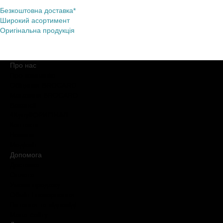
Безкоштовна доставка*
Широкий асортимент
Оригінальна продукція
Про нас
Про компанію
Обіцянки BROCARD
Магазини BROCARD
Вакансії
#КупуйОРИГІНАЛ
Контакти
Новини
Медіакіт
Допомога
Доставка
Оплата
Умови продажу
Обмін і повернення
Питання та відповіді
Мапа сайту