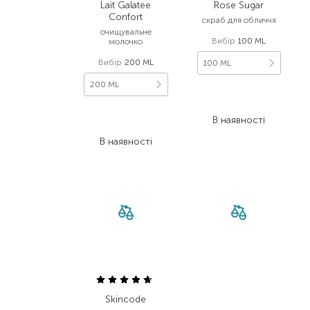
Lait Galatee
Rose Sugar
Confort
скраб для обличчя
очищувальне
Вибір
100 ML
молочко
Вибір
200 ML
100 ML
200 ML
1 990,00
₴
1 194,00
₴
1 720,00
₴
В наявності
1 186,80
₴
В наявності
Skincode