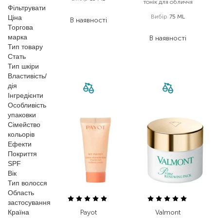
тонік для обличчя
Фільтрувати
4 455,00
₴
Вибір
75 ML
Ціна
В наявності
Торгова
840,00
₴
марка
В наявності
Тип товару
Стать
Тип шкіри
Властивість/
дія
Інгредієнти
Особливість
упаковки
Сімейство
кольорів
Ефекти
Покриття
SPF
Вік
Тип волосся
Область
застосування
Країна
Payot
Valmont