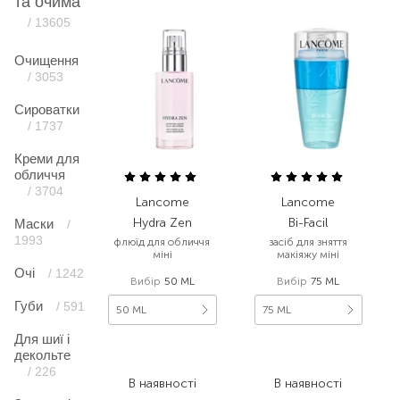
та очима
/ 13605
Очищення
/ 3053
Сироватки
/ 1737
Креми для
обличчя
/ 3704
Lancome
Lancome
Hydra Zen
Bi-Facil
Маски
/
1993
флюїд для обличчя
засіб для зняття
міні
макіяжу міні
Очі
/ 1242
Вибір
50 ML
Вибір
75 ML
Губи
/ 591
50 ML
75 ML
Для шиї і
3 170,00
₴
1 100,00
₴
декольте
1 902,00
₴
660,00
₴
/ 226
В наявності
В наявності