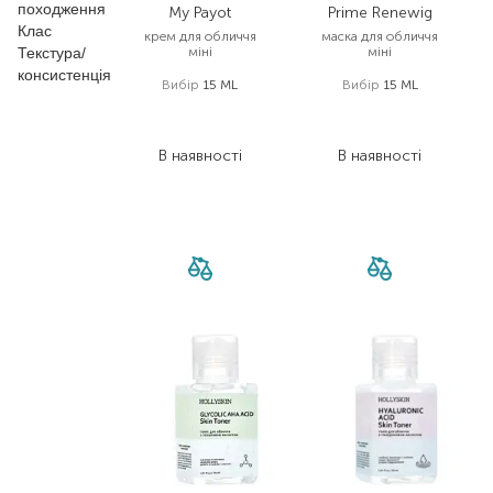
походження
My Payot
Prime Renewig
Клас
крем для обличчя
маска для обличчя
Текстура/
міні
міні
консистенція
Вибір
15 ML
Вибір
15 ML
385,00
₴
4 773,00
₴
288,80
₴
3 579,80
₴
В наявності
В наявності