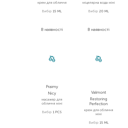
крем для обличчя
міцелярна вода міні
Вибір
15 ML
Вибір
20 ML
1 030,00
₴
279,00
₴
690,10
₴
209,30
₴
В наявності
В наявності
Praimy
Valmont
Nicy
Restoring
масажер для
обличчя міні
Perfection
крем для обличчя
Вибір
1 PCS
міні
7 750,00
₴
Вибір
15 ML
6 200,00
₴