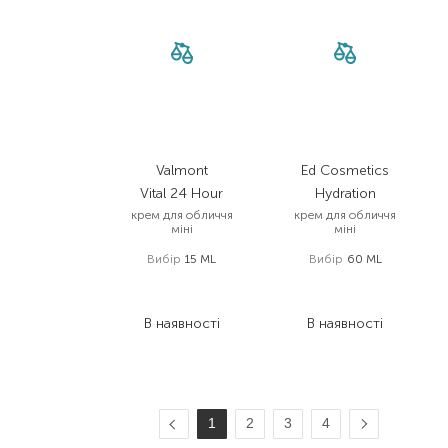
Valmont
Ed Cosmetics
Vital 24 Hour
Hydration
крем для обличчя
крем для обличчя
міні
міні
Вибір
15 ML
Вибір
60 ML
5 397,00
₴
2 880,00
₴
3 777,90
₴
1 497,60
₴
В наявності
В наявності
1
2
3
4