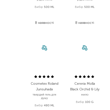
Вибір
500 ML
Вибір
500 ML
519,00
₴
208,00
₴
389,30
₴
129,00
₴
В наявності
В наявності
Cosmetex Roland
Cereria Molla
Junsuhada
Black Orchid & Lily
твердий гель для
мило
душу
Вибір
100 G
Вибір
480 ML
544,00
₴