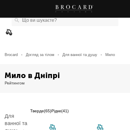
Каталог
Бренди
Акції
Новини
Магазини
eCard
товарів
Brocard
Догляд за тілом
Для ванної та душу
Мило
Мило в Дніпрі
Рейтингом
Тверде
(65)
Рідке
(41)
Для
Item NaN of 0
ванної та