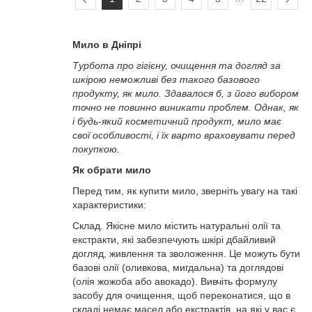
Мило в Дніпрі
Турбота про гігієну, очищення та догляд за
шкірою неможливі без такого базового
продукту, як мило. Здавалося б, з його вибором
точно не повинно виникати проблем. Однак, як
і будь-який косметичний продукт, мило має
свої особливості, і їх варто враховувати перед
покупкою.
Як обрати мило
Перед тим, як купити мило, зверніть увагу на такі
характеристики:
Склад. Якісне мило містить натуральні олії та
екстракти, які забезпечують шкірі дбайливий
догляд, живлення та зволоження. Це можуть бути
базові олії (оливкова, мигдальна) та доглядові
(олія жожоба або авокадо). Вивчіть формулу
засобу для очищення, щоб переконатися, що в
складі немає масел або екстрактів, на які у вас є