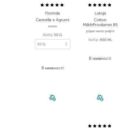
Florinda
Luksja
Cannella e Agrumi
Cotton
Milk&Provitamin B5
мило
рідке мило рефіл
Вибір
50 G
Вибір
900 ML
50 G
264,00
₴
137,30
₴
173,00
₴
В наявності
129,80
₴
В наявності