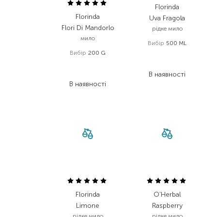
Florinda
Florinda
Uva Fragola
Flori Di Mandorlo
рідке мило
мило
Вибір
500 ML
Вибір
200 G
519,00
₴
260,00
₴
389,30
₴
195,00
₴
В наявності
В наявності
Florinda
O'Herbal
Limone
Raspberry
рідке мило
рідке мило