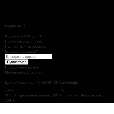
Подарункові картки
Нішева парфумерія
Електронні сертифікати
Б`юті експерт
Клієнтські дні
Гаряча лiнiя
0 800 508 880
Щоденно з 9:00 до 21:00
Приймаємо до сплати
Підписатися на розсилку
Електронна пошта
*
Підписатися
Приєднатися до нас
Мобільний застосунок
Цей сайт захищений reCAPTCHA та Google
Діють
Політика конфіденційності
та
Умови обслуговування
© ТОВ «Брокард-Україна», 1997 м. Київ, вул. Кирилівська,
134-А