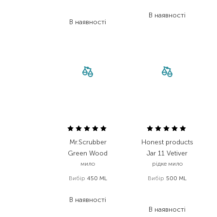
670,00
₴
435,20
₴
536,00
₴
В наявності
В наявності
Mr.Scrubber
Honest products
Green Wood
Jar 11 Vetiver
мило
рідке мило
Вибір
450 ML
Вибір
500 ML
420,00
₴
388,00
₴
В наявності
221,20
₴
В наявності