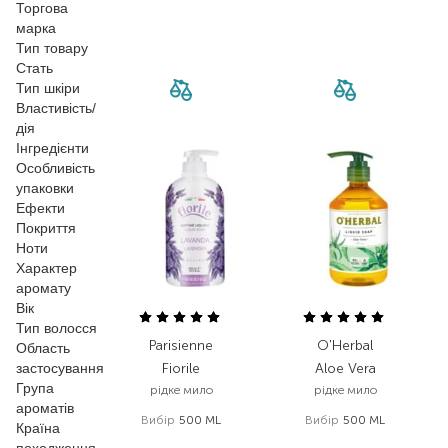
Торгова
марка
Тип товару
Стать
Тип шкіри
Властивість/
дія
Інгредієнти
Особливість
упаковки
Ефекти
Покриття
Ноти
Характер
аромату
Вік
Тип волосся
Parisienne
O'Herbal
Область
застосування
Fiorile
Aloe Vera
Група
рідке мило
рідке мило
ароматів
Вибір
500 ML
Вибір
500 ML
Країна
199,00
₴
208,00
₴