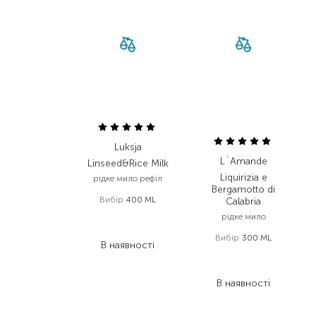
Luksja
L`Amande
Linseed&Rice Milk
Liquirizia e
рідке мило рефіл
Bergamotto di
Вибір
400 ML
Calabria
171,00
₴
рідке мило
92,30
₴
Вибір
300 ML
В наявності
668,00
₴
467,60
₴
В наявності