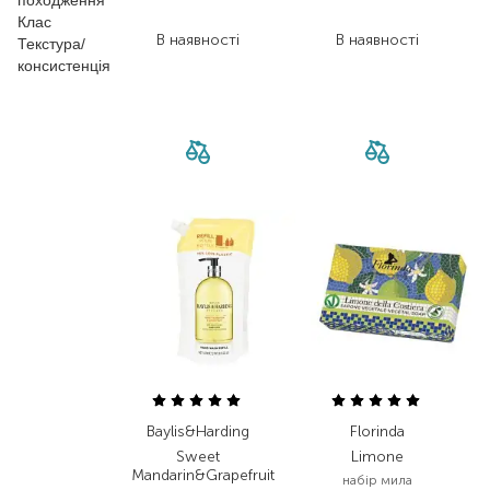
походження
139,30
₴
156,00
₴
Клас
В наявності
В наявності
Текстура/
консистенція
Baylis&Harding
Florinda
Sweet
Limone
Mandarin&Grapefruit
набір мила