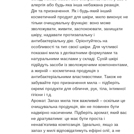
алергія або будь-яка інша небажана реакція.
Дія та призначення. Як і будь-який інший
косметичний продукт для шкіри, мило виконує не
тільки очищувальну функцію: воно може
зволожувати, живити, заспокоювати, захищати
шкіру, надавати протизапальну і
антибактеріальну дію. Орієнтуйтесь на
особливості та тип своєї шкіри. Для чутливої
показані мила з делікатними формулами та
натуральними маслами у складі. Сухій шкірі
підійдуть засоби із зволожуючими компонентами,
а жирній – косметична продукція з
антибактеріальними властивостями. Також не
забувайте про призначення мила – підберіть
окремі продукти для обличчя, рук, тіла, інтимної
гігієни і т.д.
Аромат. Запах мила теж важливий – оскільки це
очищувальна продукція, він не повинен бути
надмірно насиченим. Підберіть аромат, який вас
не дратуватиме: це має бути проста і
ненав'язлива композиція. Ідеально, якщо за
запах у милі відповідатимуть ефірні олії, а не