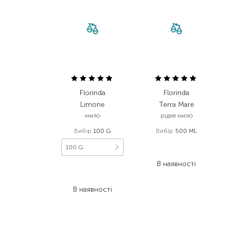
Florinda
Florinda
Limone
Terra Mare
мило
рідке мило
Вибір
100 G
Вибір
500 ML
519,00
₴
100 G
389,30
₴
В наявності
208,00
₴
156,00
₴
В наявності