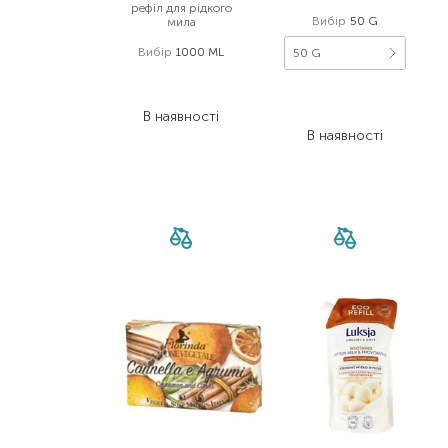
рефіл для рідкого
Вибір
50 G
мила
Вибір
1000 ML
50 G
468,00
₴
173,00
₴
257,40
₴
129,80
₴
В наявності
В наявності