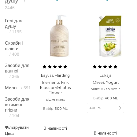
душу
/
2446
Гелі для
душу
/ 1195
Скраби і
пілінги
/ 408
Засоби для
ванної
Baylis&Harding
Luksja
/ 365
Elements Pink
Olive&Yogurt
Мило
Blossom&Lotus
/ 591
рідке мило рефіл
Flower
Вибір
400 ML
Засоби для
рідке мило
інтимної
400 ML
Вибір
500 ML
гігієни
/ 104
374,00
₴
171,00
₴
205,70
₴
88,90
₴
Фільтрувати
В наявності
В наявності
Ціна