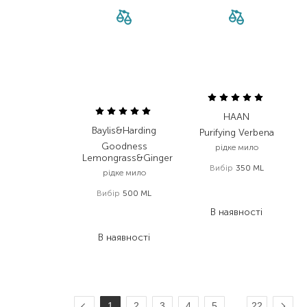
HAAN
Baylis&Harding
Purifying Verbena
Goodness
рідке мило
Lemongrass&Ginger
Вибір
350 ML
рідке мило
980,00
₴
Вибір
500 ML
735,00
₴
538,00
₴
В наявності
295,90
₴
В наявності
…
1
2
3
4
5
22