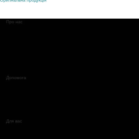
Оригінальна продукція
Про нас
Про компанію
Обіцянки BROCARD
Магазини BROCARD
Вакансії
#КупуйОРИГІНАЛ
Контакти
Новини
Медіакіт
Допомога
Доставка
Оплата
Умови продажу
Обмін і повернення
Питання та відповіді
Мапа сайту
Для вас
Дисконтна програма
Реферальна програма