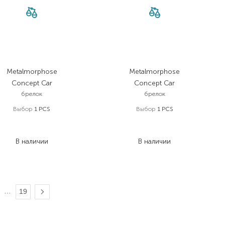
Metalmorphose
Metalmorphose
Concept Car
Concept Car
брелок
брелок
Выбор
1 PCS
Выбор
1 PCS
1 447,00
₴
1 447,00
₴
1 056,30
₴
1 056,30
₴
В наличии
В наличии
…
19