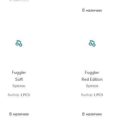
656,00
₴
В наличии
Fuggler
Fuggler
Soft
Red Edition
брелок
брелок
Выбор
1 PCS
Выбор
1 PCS
599,00
₴
279,00
₴
419,30
₴
195,30
₴
В наличии
В наличии