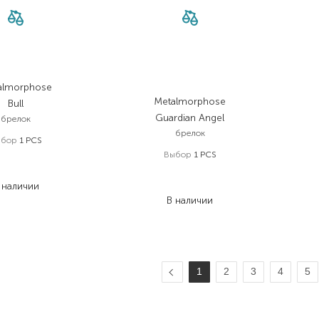
almorphose
Metalmorphose
Bull
Guardian Angel
брелок
брелок
ыбор
1 PCS
Выбор
1 PCS
977,00
₴
713,20
₴
977,00
₴
 наличии
781,60
₴
В наличии
1
2
3
4
5