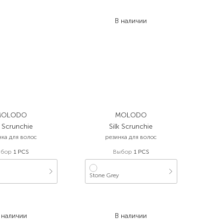
512,00
₴
409,60
₴
В наличии
MOLODO
MOLODO
k Scrunchie
Silk Scrunchie
нка для волос
резинка для волос
ыбор
1 PCS
Выбор
1 PCS
Stone Grey
499,00
₴
499,00
₴
399,20
₴
399,20
₴
 наличии
В наличии