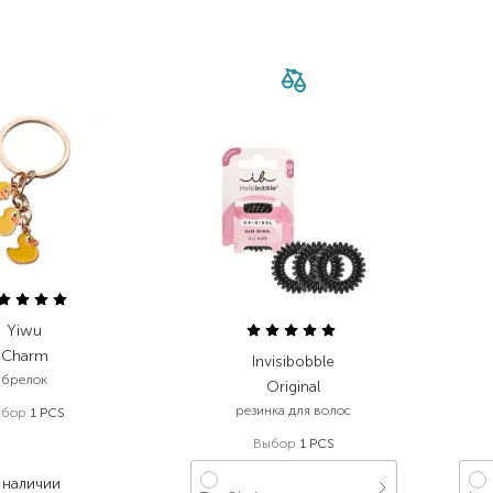
Yiwu
Charm
Invisibobble
брелок
Original
резинка для волос
ыбор
1 PСS
99,00
₴
Выбор
1 PCS
59,40
₴
 наличии