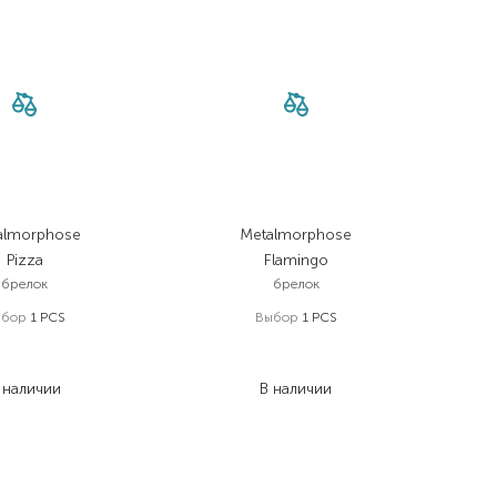
almorphose
Metalmorphose
Pizza
Flamingo
брелок
брелок
ыбор
1 PCS
Выбор
1 PCS
 447,00
₴
977,00
₴
 056,30
₴
713,20
₴
 наличии
В наличии