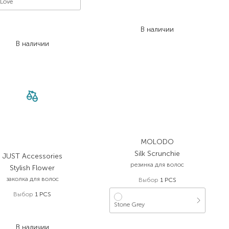
 Love
375,00
₴
300,00
₴
434,00
₴
В наличии
347,20
₴
В наличии
MOLODO
Silk Scrunchie
JUST Accessories
резинка для волос
Stylish Flower
заколка для волос
Выбор
1 PCS
Выбор
1 PCS
Stone Grey
425,00
₴
297,50
₴
820,00
₴
В наличии