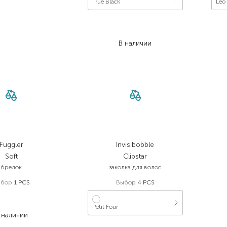
True Black
Leo
314,00
₴
251,20
₴
В наличии
Fuggler
Invisibobble
Soft
Clipstar
брелок
заколка для волос
ыбор
1 PCS
Выбор
4 PCS
599,00
₴
419,30
₴
Petit Four
 наличии