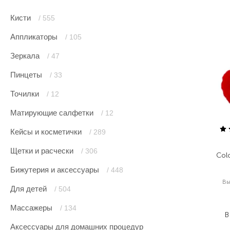
Кисти
/ 555
Аппликаторы
/ 105
Зеркала
/ 47
Пинцеты
/ 33
Точилки
/ 12
Матирующие салфетки
/ 12
Кейсы и косметички
/ 289
Щетки и расчески
/ 306
Col
Бижутерия и аксессуары
/ 448
В
Для детей
/ 504
Массажеры
/ 134
В
Аксессуары для домашних процедур