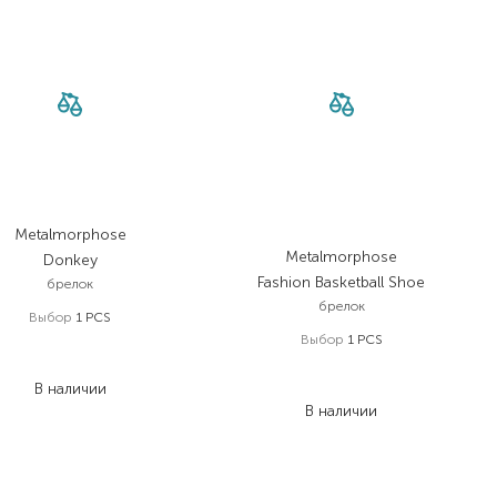
Metalmorphose
Metalmorphose
Donkey
Fashion Basketball Shoe
брелок
брелок
Выбор
1 PCS
Выбор
1 PCS
977,00
₴
713,20
₴
977,00
₴
В наличии
713,20
₴
В наличии