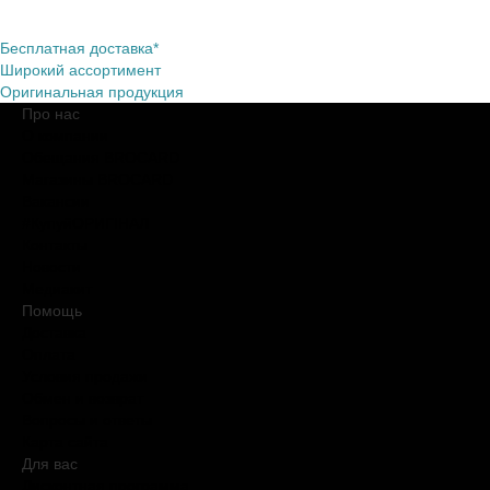
Бесплатная доставка*
Широкий ассортимент
Оригинальная продукция
Про нас
О компании
Обещания BROCARD
Магазины BROCARD
Вакансии
#КупуйОРИГІНАЛ
Контакты
Новости
Медиакит
Помощь
Доставка
Оплата
Условия продажи
Обмен и возврат
Вопросы и ответы
Карта сайта
Для вас
Дисконтная программа