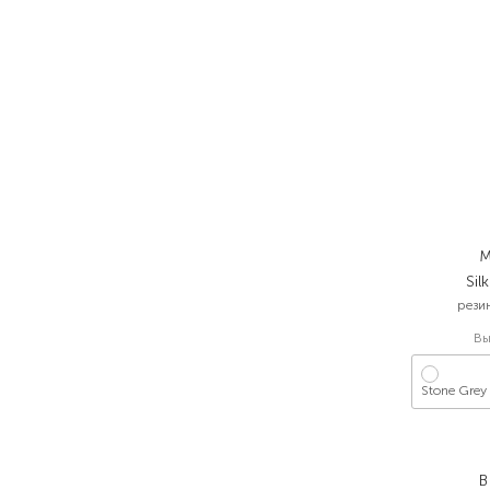
Sil
рези
В
Stone Grey
В