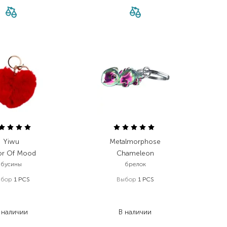
Yiwu
Metalmorphose
or Of Mood
Chameleon
бусины
брелок
ыбор
1 PCS
Выбор
1 PCS
99,00
₴
977,00
₴
59,40
₴
781,60
₴
 наличии
В наличии