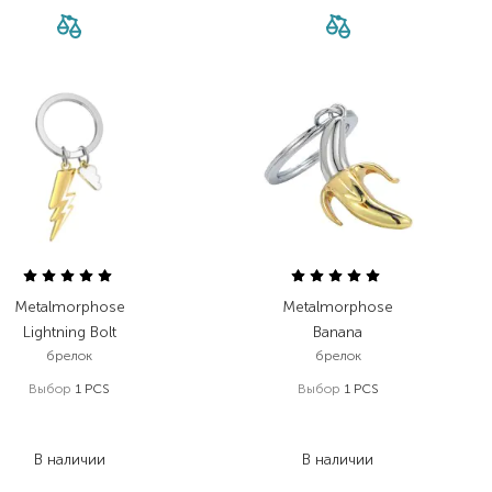
Metalmorphose
Metalmorphose
Lightning Bolt
Banana
брелок
брелок
Выбор
1 PCS
Выбор
1 PCS
977,00
₴
977,00
₴
781,60
₴
713,20
₴
В наличии
В наличии