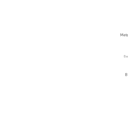
Met
В
В