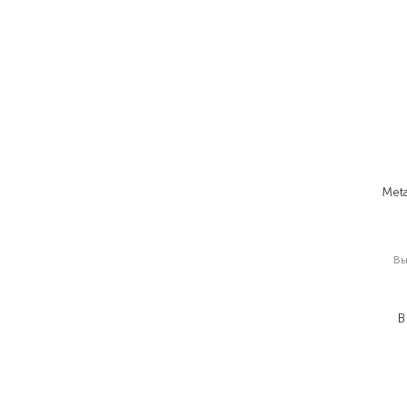
Met
В
1
1
В