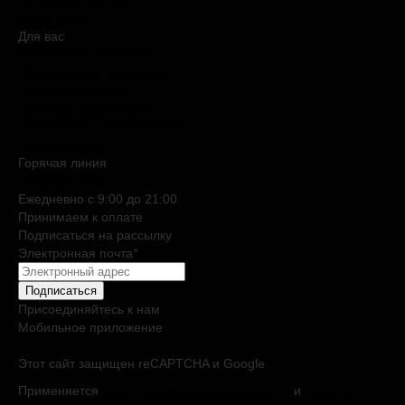
Вопросы и ответы
Карта сайта
Для вас
Дисконтная программа
Реферальная программа
Подарочные карты
Нишевая парфюмерия
Электронные сертификаты
Бьюти эксперт
Горячая линия
0 800 508 880
Ежедневно c 9:00 до 21:00
Принимаем к оплате
Подписаться на рассылку
Электронная почта
*
Подписаться
Присоединяйтесь к нам
Мобильное приложение
Этот сайт защищен reCAPTCHA и Google
Применяется
Политика конфиденциальности
и
Условия