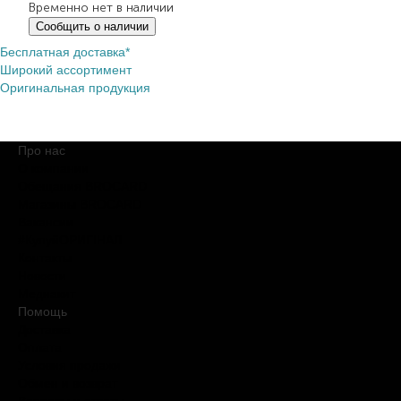
Временно нет в наличии
Сообщить о наличии
Бесплатная доставка*
Широкий ассортимент
Оригинальная продукция
Про нас
О компании
Обещания BROCARD
Магазины BROCARD
Вакансии
#КупуйОРИГІНАЛ
Контакты
Новости
Медиакит
Помощь
Доставка
Оплата
Условия продажи
Обмен и возврат