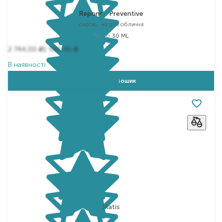
Reponse Preventive
сироватка для обличчя
Вибір
30 ML
2 744,00
1 920,80
₴
₴
В наявності
Додати в кошик
Matis