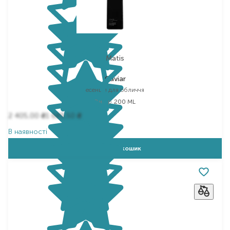
Matis
Caviar
есенція для обличчя
Вибір
200 ML
2 405,00
1 683,50
₴
₴
В наявності
Додати в кошик