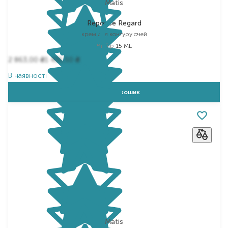
Matis
Reponse Regard
крем для контуру очей
Вибір
15 ML
2 863,00
1 431,50
₴
₴
В наявності
Додати в кошик
Matis