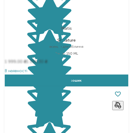
Matis
Signature
есенція для обличчя
Вибір
150 ML
1 999,00
1 399,30
₴
₴
В наявності
Додати в кошик