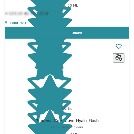
Вибір
30 ML
4 029,00
2 820,30
₴
₴
В наявності
Додати в кошик
Matis
Reponse Corrective Hyalu-Flash
маска для обличчя