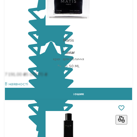
Matis
Caviar
крем для обличчя
Вибір
50 ML
7 191,00
5 033,70
₴
₴
В наявності
Додати в кошик