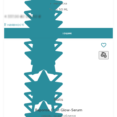
нічна маска
Вибір
50 ML
4 337,00
2 168,50
₴
₴
В наявності
Додати в кошик
Matis
Reponse Eclat Glow-Serum
сироватка для обличчя