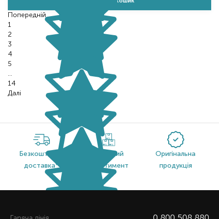
Додати в кошик
Попереднiй
1
2
3
4
5
…
14
Далі
Безкоштовна
Широкий
Оригінальна
доставка*
асортимент
продукція
0 800 508 880
Гаряча лiнiя