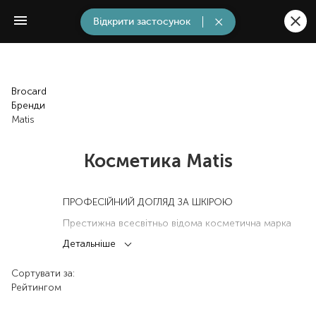
Відкрити застосунок
Brocard
Бренди
Matis
Косметика Matis
ПРОФЕСІЙНИЙ ДОГЛЯД ЗА ШКІРОЮ
Престижна всесвітньо відома косметична марка
Matis володіє 80-ти річним досвідом створення
Детальніше
краси.
Matis - експерт в області професійного
Сортувати за:
косметичного догляду. Продукти, методи і
Рейтингом
технології зробили марку справжньою легендою в
світі краси.