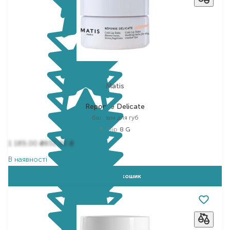
Matis
Reponse Delicate
бальзам для губ
Вибір
8 G
1 189,00
832,30
₴
₴
В наявності
Додати в кошик