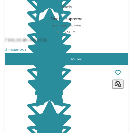
Matis
Nectar Supreme
крем для обличчя
Вибір
50 ML
7 841,00
5 488,70
₴
₴
В наявності
Додати в кошик