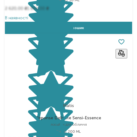
Вибір
50 ML
2 620,00
1 834,00
₴
₴
В наявності
Додати в кошик
Matis
Reponse Delicate Sensi-Essence
лосьйон для обличчя
Вибір
200 ML