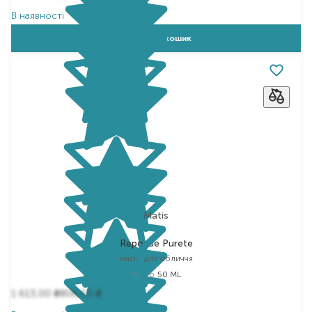
В наявності
Додати в кошик
Matis
Reponse Purete
маска для обличчя
Вибір
50 ML
1 613,00
806,50
₴
₴