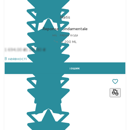
Matis
Reponse Fondamentale
міцелярна вода
Вибір
200 ML
1 694,00
1 185,80
₴
₴
В наявності
Додати в кошик