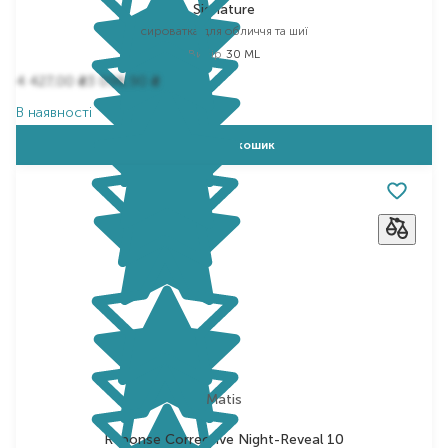
Signature
сироватка для обличчя та шиї
Вибір
30 ML
4 427,00
3 098,90
₴
₴
В наявності
Додати в кошик
Matis
Reponse Corrective Night-Reveal 10