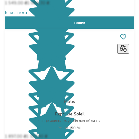
1 549,00
1 084,30
₴
₴
В наявності
Додати в кошик
Matis
Reponse Soleil
сонцезахисна емульсія для обличчя
Вибір
150 ML
1 897,00
1 327,90
₴
₴