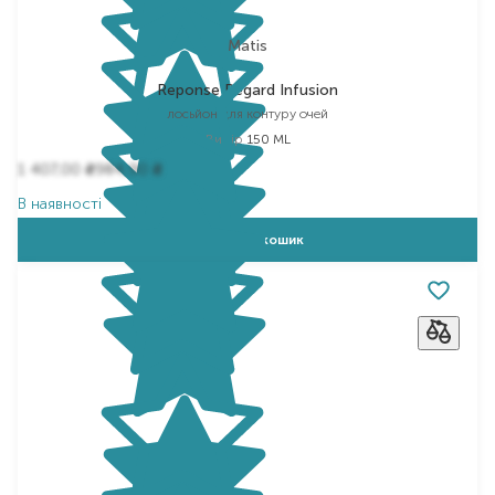
Matis
Reponse Regard Infusion
лосьйон для контуру очей
Вибір
150 ML
1 407,00
984,90
₴
₴
В наявності
Додати в кошик