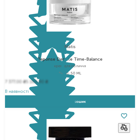
Matis
Reponse Densite Time-Balance
крем для обличчя
Вибір
50 ML
7 377,00
5 163,90
₴
₴
В наявності
Додати в кошик