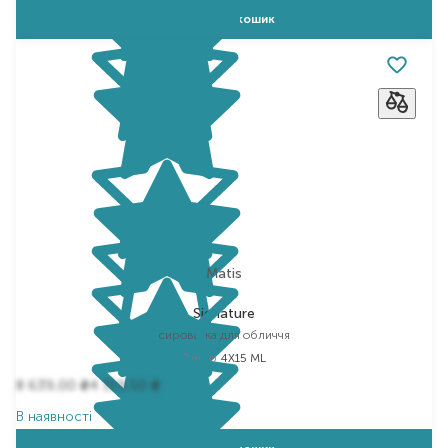
Додати в кошик
Matis
Signature
сироватка для обличчя
Вибір
4Х15 ML
8 639,00
4 319,50
₴
₴
В наявності