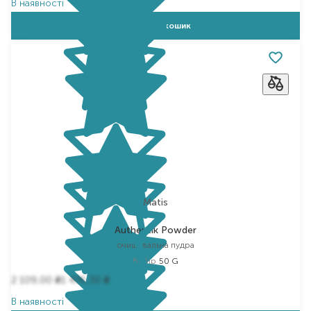
В наявності
Додати в кошик
Matis
Authentik Powder
очищувальна пудра
Вибір
50 G
2 109,00
1 476,30
₴
₴
В наявності