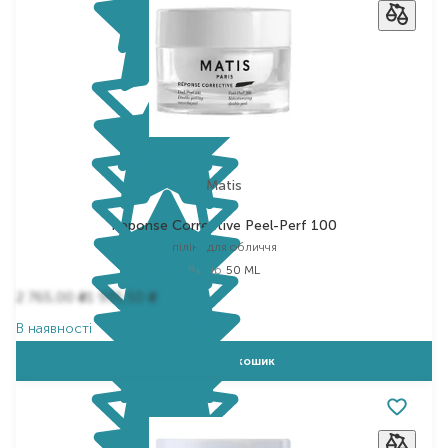
Matis
Reponse Corrective Peel-Perf 100
пілінг для обличчя
Вибір
50 ML
2 765,00
1 935,50
₴
₴
В наявності
Додати в кошик