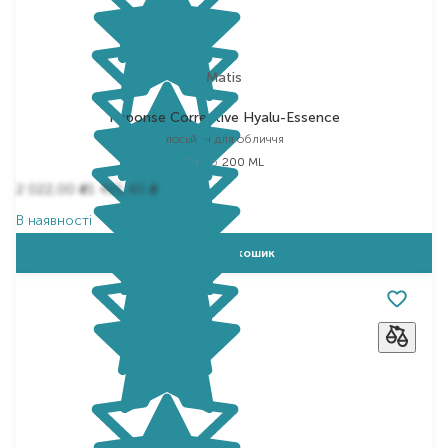
Matis
Reponse Corrective Hyalu-Essence
лосьйон для обличчя
Вибір
200 ML
2 022,00
1 415,40
₴
₴
В наявності
Додати в кошик