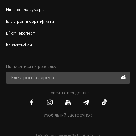
Нішева парфумерія
Електронні сертифікати
Б`юті експерт
Клієнтські дні
Підписатися на розсилку
Приєднатися до нас
Мобільний застосунок
Цей сайт захищений reCAPTCHA та Google