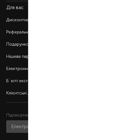
Для вас
Дисконтна програма
Реферальна програма
Подарункові картки
Нішева парфумерія
Електронні сертифікати
Б`юті експерт
Клієнтські дні
Підписатися на розсилку