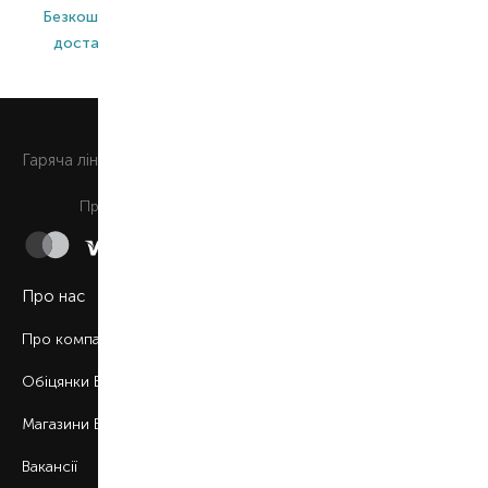
Безкоштовна
Широкий
Оригінальна
доставка*
асортимент
продукція
0 800 508 880
Гаряча лiнiя
Щоденно з 9:00 до 21:00
Приймаємо до сплати
Про нас
Про компанію
Обіцянки BROCARD
Магазини BROCARD
Вакансії