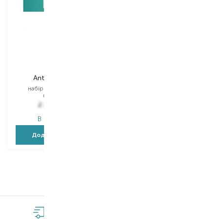
Redken
Anti-Hair Loss
набір для догляду за
волоссям
2 285,00
₴
В наявності
Додати в кошик