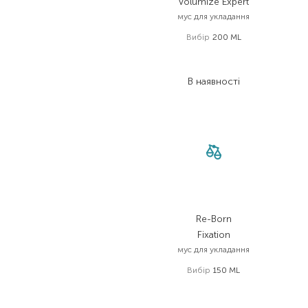
Volumize Expert
мус для укладання
Вибір
200 ML
773,00
₴
402,00
₴
В наявності
Re-Born
Fixation
мус для укладання
Вибір
150 ML
1 950,00
₴
1 560,00
₴