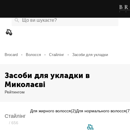
Каталог
Бренди
Акції
Новини
Магазини
eCard
товарів
Brocard
Волосся
Стайлінг
Засоби для укладки
Засоби для укладки в
Миколаєві
Рейтингом
Для жирного волосся
(2)
Для нормального волосся
(7
Стайлінг
Item NaN of 0
/ 656