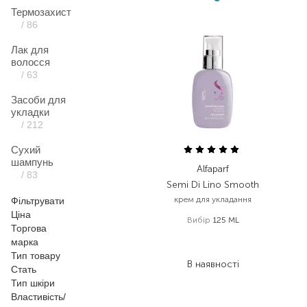
Термозахист
/ 86
Лак для
волосся
/ 63
Засоби для
укладки
/ 212
Сухий
шампунь
Alfaparf
/ 83
Semi Di Lino Smooth
крем для укладання
Фільтрувати
Ціна
Вибір
125 ML
Торгова
1 854,00
₴
марка
1 112,40
₴
Тип товару
В наявності
Стать
Тип шкіри
Властивість/