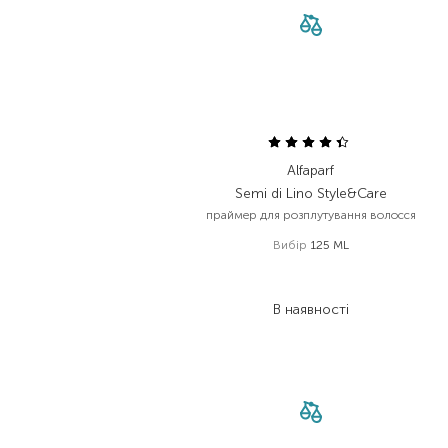
Alfaparf
Semi di Lino Style&Care
праймер для розплутування волосся
Вибір
125 ML
1 120,00
₴
672,00
₴
В наявності