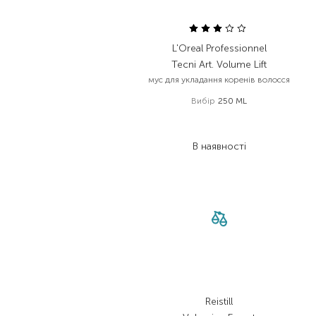
L'Oreal Professionnel
Tecni Art. Volume Lift
мус для укладання коренів волосся
Вибір
250 ML
909,00
₴
663,60
₴
В наявності
Reistill