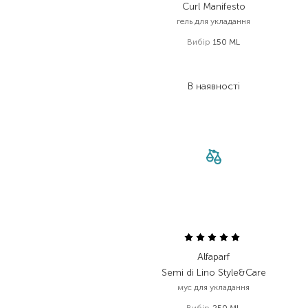
Curl Manifesto
гель для укладання
Вибір
150 ML
1 719,00
₴
1 375,20
₴
В наявності
Alfaparf
Semi di Lino Style&Care
мус для укладання
Вибір
250 ML