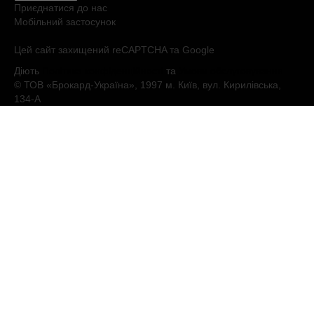
Приєднатися до нас
Мобільний застосунок
Цей сайт захищений reCAPTCHA та Google
Діють
Політика конфіденційності
та
Умови обслуговування
© ТОВ «Брокард-Україна», 1997 м. Київ, вул. Кирилівська,
134-А