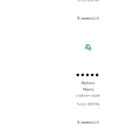
1 092,00
₴
655,20
₴
В наявності
Barbers
Miami
стайлінг-спрей
Вибір
200 ML
428,00
₴
244,00
₴
В наявності