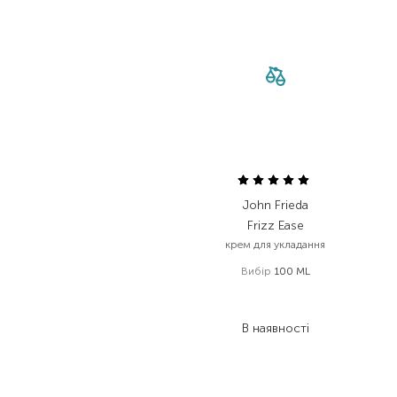
John Frieda
Frizz Ease
крем для укладання
Вибір
100 ML
637,00
₴
350,40
₴
В наявності