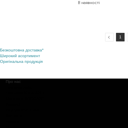
В наявності
1
Безкоштовна доставка*
Широкий асортимент
Оригінальна продукція
Про нас
Про компанію
Обіцянки BROCARD
Магазини BROCARD
Вакансії
#КупуйОРИГІНАЛ
Контакти
Новини
Медіакіт