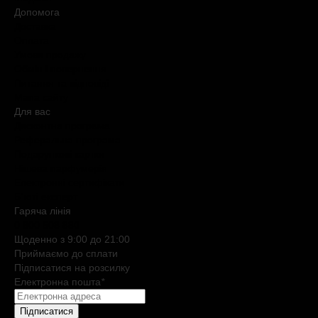
Допомога
Доставка
Оплата
Умови продажу
Обмін і повернення
Питання та відповіді
Мапа сайту
Для вас
Дисконтна програма
Реферальна програма
Подарункові картки
Нішева парфумерія
Електронні сертифікати
Б`юті експерт
Гаряча лiнiя
0 800 508 880
Щоденно з 9:00 до 21:00
Приймаємо до сплати
Підписатися на розсилку
Електронна пошта
*
Підписатися