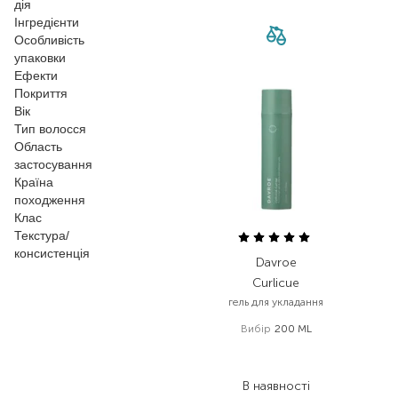
дія
Інгредієнти
Особливість
упаковки
Ефекти
Покриття
Вік
Тип волосся
Область
застосування
Країна
походження
Клас
Текстура/
консистенція
Davroe
Curlicue
гель для укладання
Вибір
200 ML
1 800,00
₴
1 314,00
₴
В наявності