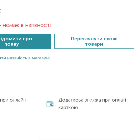
G
 немає в наявності
ідомити про
Переглянути схожі
появу
товари
ти наявність в магазині
 при онлайн
Додаткова знижка при оплаті
карткою