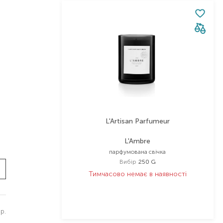
L'Artisan Parfumeur
L'Ambre
парфумована свічка
Вибір
250 G
Тимчасово немає в наявності
р.