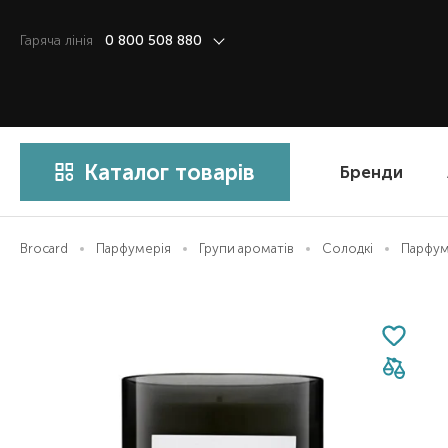
Гаряча лiнiя
0 800 508 880
Каталог товарів
Бренди
Brocard
Парфумерія
Групи ароматів
Солодкі
Парфумо