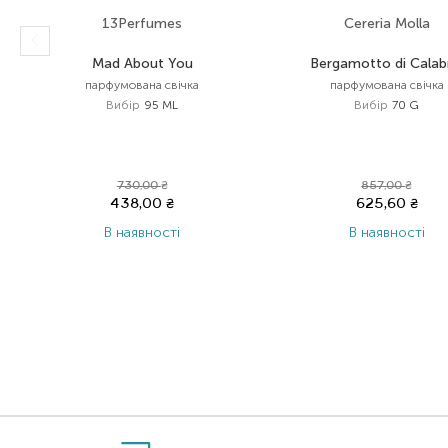
13Perfumes
Cereria Molla
Mad About You
Bergamotto di Calab
парфумована свічка
парфумована свічка
Вибір
95 ML
Вибір
70 G
730,00
₴
857,00
₴
438,00
₴
625,60
₴
В наявності
В наявності
Item 1 of 5