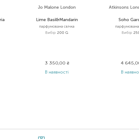
Jo Malone London
Atkinsons Lon
ria
Lime Basil&Mandarin
Soho Gar
парфумована свічка
парфумована 
Вибір
200 G
Вибір
25
3 350,00
₴
4 645,
В наявності
В наявно