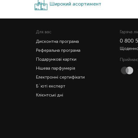
Широкий асортимент
Для вас
Гаряча лi
0 800 
Дисконтна програма
Щоденно 
Реферальна програма
Подарункові картки
Приймає
Нішева парфумерія
Електронні сертифікати
Б`юті експерт
Клієнтські дні