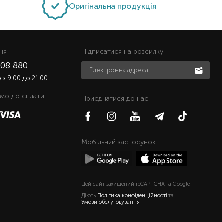
Оригінальна продукція
нiя
Підписатися на розсилку
508 880
з 9:00 до 21:00
мо до сплати
Приєднатися до нас
Мобільний застосунок
Цей сайт захищений reCAPTCHA та Google
Діють
Політика конфіденційності
та
Умови обслуговування