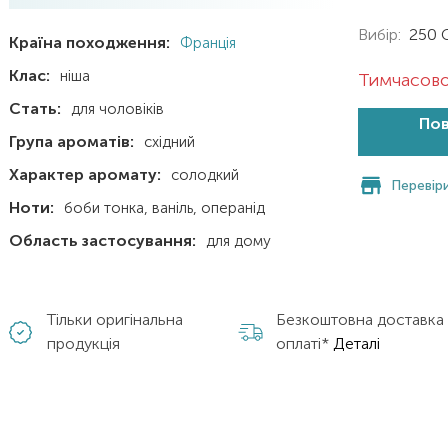
Вибір:
250 
Країна походження:
Франція
Клас:
ніша
Тимчасово
Стать:
для чоловіків
Пов
Група ароматів:
східний
Характер аромату:
солодкий
Перевіри
Ноти:
боби тонка
ваніль
операнід
Область застосування:
для дому
Тільки оригінальна
Безкоштовна доставка
продукція
оплаті*
Деталі