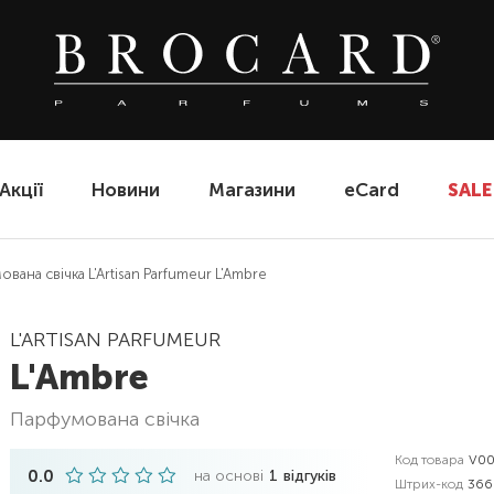
Акції
Новини
Магазини
eCard
SALE
вана свічка L'Artisan Parfumeur L'Ambre
L'ARTISAN PARFUMEUR
L'Ambre
парфумована свічка
Код товара
V00
0.0
на основі
1
відгуків
Штрих-код
366