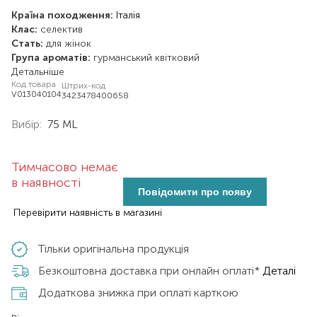
Країна походження:
Італія
Клас:
селектив
Стать:
для жінок
Група ароматів:
гурманський
квітковий
Детальніше
Код товара
Штрих-код
V013040104
3423478400658
Вибір:
75 ML
Тимчасово немає
в наявності
Повідомити про появу
Перевірити наявність в магазині
Тільки оригінальна продукція
Безкоштовна доставка при онлайн оплаті*
Деталі
Додаткова знижка при оплаті карткою