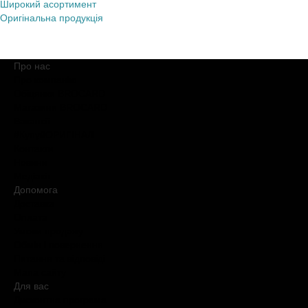
Широкий асортимент
Оригінальна продукція
Про нас
Про компанію
Обіцянки BROCARD
Магазини BROCARD
Вакансії
#КупуйОРИГІНАЛ
Контакти
Новини
Медіакіт
Допомога
Доставка
Оплата
Умови продажу
Обмін і повернення
Питання та відповіді
Мапа сайту
Для вас
Дисконтна програма