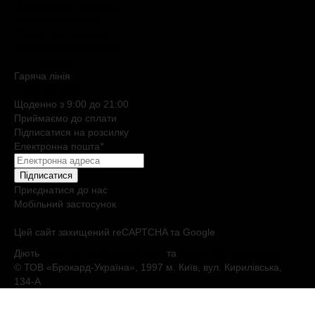
Реферальна програма
Подарункові картки
Нішева парфумерія
Електронні сертифікати
Б`юті експерт
Гаряча лiнiя
0 800 508 880
Щоденно з 9:00 до 21:00
Приймаємо до сплати
Підписатися на розсилку
Електронна пошта
*
Підписатися
Приєднатися до нас
Мобільний застосунок
Цей сайт захищений reCAPTCHA та Google
Діють
Політика конфіденційності
та
Умови обслуговування
© ТОВ «Брокард-Україна», 1997 м. Київ, вул. Кирилівська,
134-А