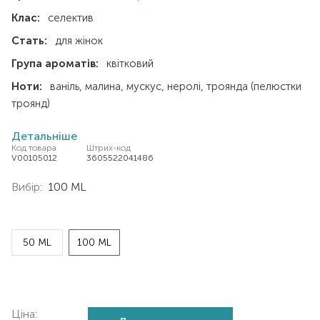
Клас:
селектив
Стать:
для жінок
Група ароматів:
квітковий
Ноти:
ваніль
малина
мускус
неролі
троянда (пелюстки
троянд)
Детальніше
Код товара
Штрих-код
V00105012
3605522041486
Вибір:
100 ML
50 ML
100 ML
Ціна: