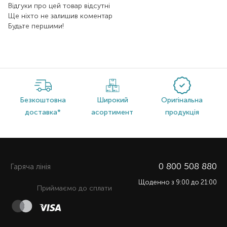
Відгуки про цей товар відсутні
Ще ніхто не залишив коментар
Будьте першими!
Безкоштовна
Широкий
Оригінальна
доставка*
асортимент
продукція
0 800 508 880
Гаряча лiнiя
Щоденно з 9:00 до 21:00
Приймаємо до сплати