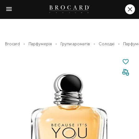
Brocard
Парфумерія
Групи ароматів
Солодкі
Парфумо