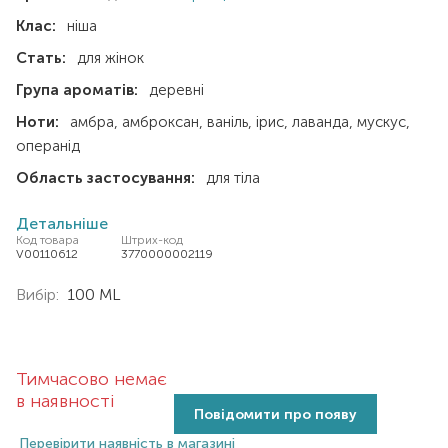
Клас:
ніша
Стать:
для жінок
Група ароматів:
деревні
Ноти:
амбра
амброксан
ваніль
ірис
лаванда
мускус
операнід
Область застосування:
для тіла
Детальніше
Код товара
Штрих-код
V00110612
3770000002119
Вибір:
100 ML
Тимчасово немає
в наявності
Повідомити про появу
Перевірити наявність в магазині