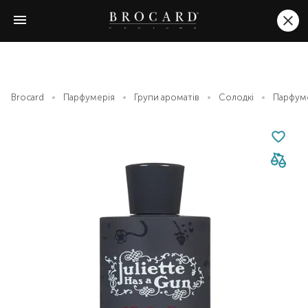
Brocard
Парфумерія
Групи ароматів
Солодкі
Парфумов