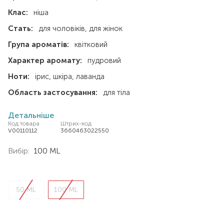
Клас:
ніша
Стать:
для чоловіків
для жінок
Група ароматів:
квітковий
Характер аромату:
пудровий
Ноти:
ірис
шкіра
лаванда
Область застосування:
для тіла
Детальніше
Код товара
Штрих-код
V00110112
3660463022550
Вибір:
100 ML
50 ML
100 ML