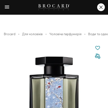
Brocard
Для чоловіків
Чоловіча парфумерія
Води та оде