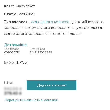
Клас:
масмаркет
Стать:
для жінок
Тип волосся:
для жирного волосся
для комбінованого
волосся
для нормального волосся
для сухого волосся
для товстого волосся
для тонкого волосся
Детальніше
Код товара
Штрих-код
V09050712
8412122033859
Вибір:
1 PCS
Ціна:
Додати в кошик
542,00
₴
379,40
₴
Перевірити наявність в магазині