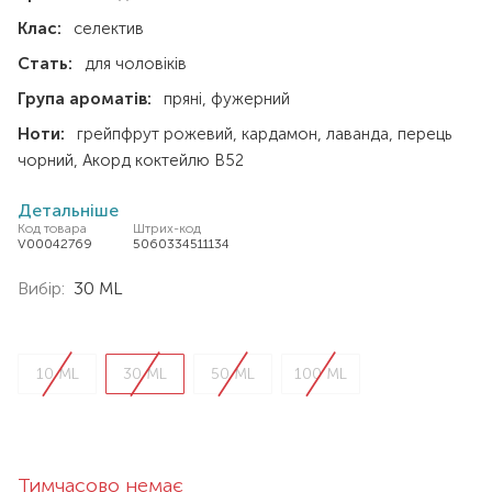
Клас:
селектив
Стать:
для чоловіків
Група ароматів:
пряні
фужерний
Ноти:
грейпфрут рожевий
кардамон
лаванда
перець
чорний
Акорд коктейлю В52
Детальніше
Код товара
Штрих-код
V00042769
5060334511134
Вибір:
30 ML
10 ML
30 ML
50 ML
100 ML
Тимчасово немає