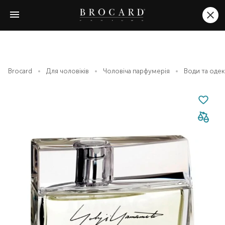
Brocard
Для чоловіків
Чоловіча парфумерія
Води та оде