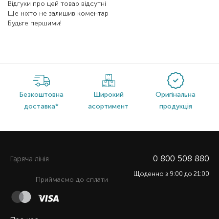
Відгуки про цей товар відсутні
Ще ніхто не залишив коментар
Будьте першими!
Безкоштовна
Широкий
Оригінальна
доставка*
асортимент
продукція
0 800 508 880
Гаряча лiнiя
Щоденно з 9:00 до 21:00
Приймаємо до сплати