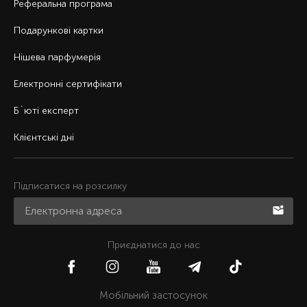
Реферальна програма
Подарункові картки
Нішева парфумерія
Електронні сертифікати
Б`юті експерт
Клієнтські дні
Підписатися на розсилку
Приєднатися до нас
Мобільний застосунок