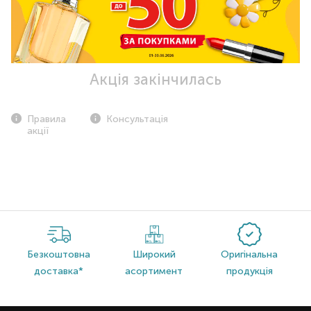
Акція закінчилась
Правила
Консультація
акції
Безкоштовна
Широкий
Оригінальна
доставка*
асортимент
продукція