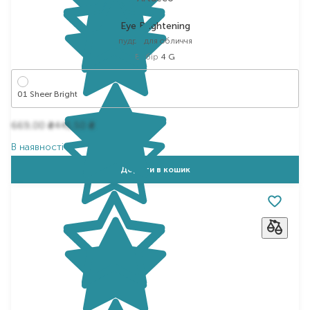
Eye Brightening
пудра для обличчя
Вибір
4 G
01 Sheer Bright
669,00
441,50
₴
₴
В наявності
Додати в кошик