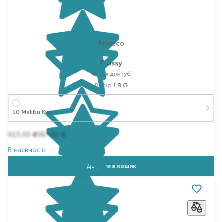
Artdeco
Glossy
блиск для губ
Вибір
1.8 G
10 Malibu Kiss
613,00
367,80
₴
₴
В наявності
Додати в кошик