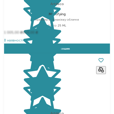
Artdeco
Mattifying
праймер для макіяжу обличчя
Вибір
25 ML
1 005,00
603,00
₴
₴
В наявності
Додати в кошик
Artdeco