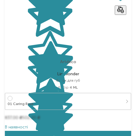
Artdeco
Lip Wonder
блиск для губ
Вибір
4 ML
01 Caring Rose
837,00
502,20
₴
₴
В наявності