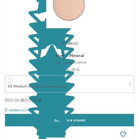
Artdeco
Hydro Mineral
пудра для обличчя
Вибір
10 G
65 Medium Beige (змінний блок)
893,00
553,70
₴
₴
В наявності
Додати в кошик