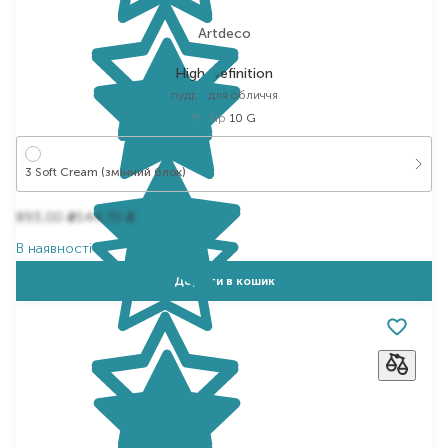
Artdeco
High Definition
пудра для обличчя
Вибір
10 G
3 Soft Cream (змінний блок)
893,00
544,70
₴
₴
В наявності
Додати в кошик