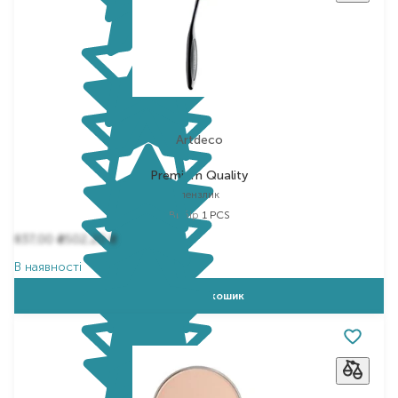
Artdeco
Premium Quality
пензлик
Вибір
1 PCS
837,00
502,20
₴
₴
В наявності
Додати в кошик