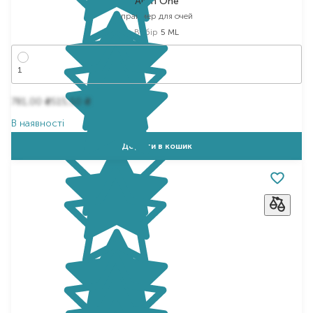
All In One
праймер для очей
Вибір
5 ML
1
781,00
515,50
₴
₴
В наявності
Додати в кошик