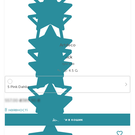
Artdeco
Stick
рум'яна
Вибір
4.5 G
5 Pink Dahlia
557,00
389,90
₴
₴
В наявності
Додати в кошик