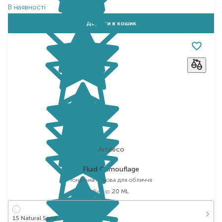
В наявності
Додати в кошик
Artdeco
Fluid Camouflage
тональна основа для обличчя
Вибір
20 ML
15 Natural Sand