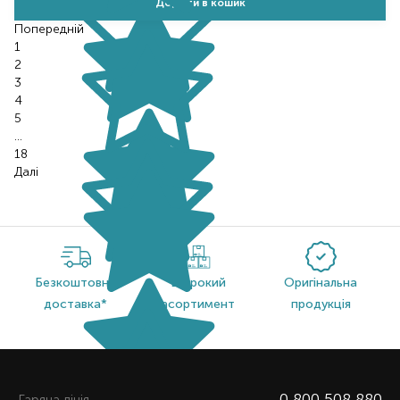
Додати в кошик
Попереднiй
1
2
3
4
5
…
18
Далі
Безкоштовна
Широкий
Оригінальна
доставка*
асортимент
продукція
0 800 508 880