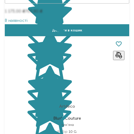
1 173,00
703,80
₴
₴
В наявності
Додати в кошик
Artdeco
Blush Couture
рум'яна
Вибір
10 G