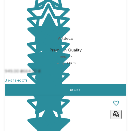
Artdeco
Premium Quality
пензлик
Вибір
1 PCS
949,00
664,30
₴
₴
В наявності
Додати в кошик