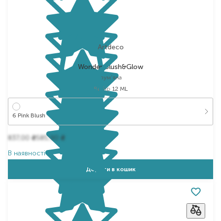
Artdeco
Wonder Blush&Glow
рум'яна
Вибір
12 ML
6 Pink Blush
837,00
585,90
₴
₴
В наявності
Додати в кошик