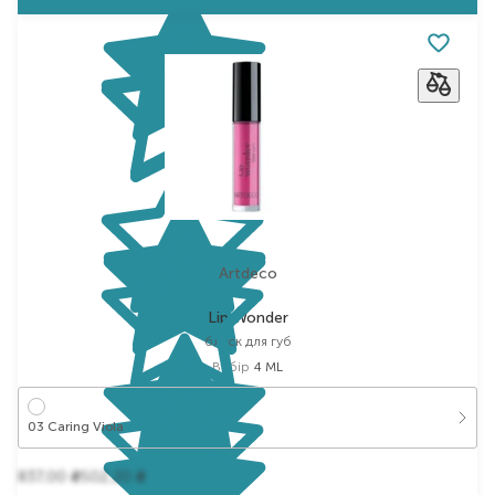
Artdeco
Lip Wonder
блиск для губ
Вибір
4 ML
03 Caring Viola
837,00
502,20
₴
₴