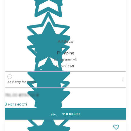
Artdeco
Plumping
флюїд для губ
Вибір
3 ML
33 Berry Macaron
781,00
390,50
₴
₴
В наявності
Додати в кошик