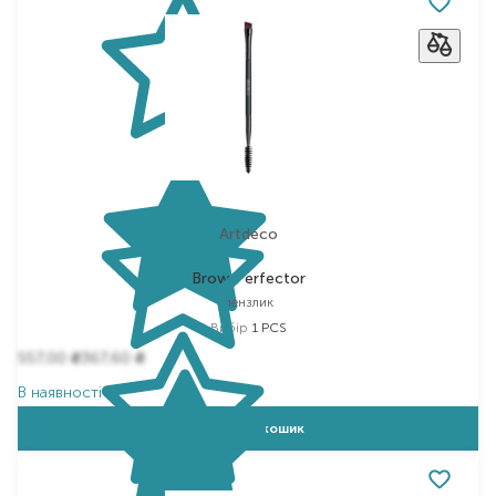
Artdeco
Brow Perfector
пензлик
Вибір
1 PCS
557,00
367,60
₴
₴
В наявності
Додати в кошик