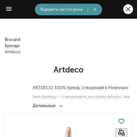
Відкрити застосунок
Brocard
Бренди
Artdeco
Artdeco
ARTDECO: 100% бренд, створений в Німеччині
Ідея бренду – створювати доступну розкіш, яка
дозволяє кожній жінці отримати найкращу якість
Детальніше
за доступною ціною.
Дякуючи широкому асортименту професійних
засобів, підкреслює індивідуальну красу кожної
жінки.