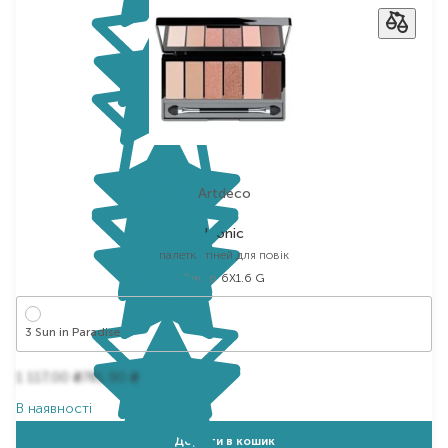
Artdeco
Iconic
палетка тіней для повік
Вибір
6X1.6 G
3 Sun in Paradise
1 117,00
781,90
₴
₴
В наявності
Додати в кошик