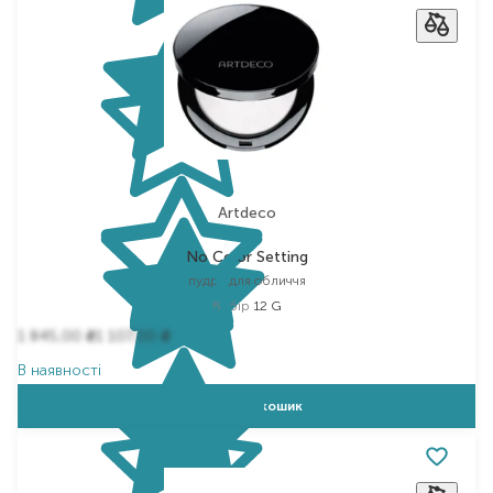
Artdeco
No Color Setting
пудра для обличчя
Вибір
12 G
1 845,00
1 107,00
₴
₴
В наявності
Додати в кошик