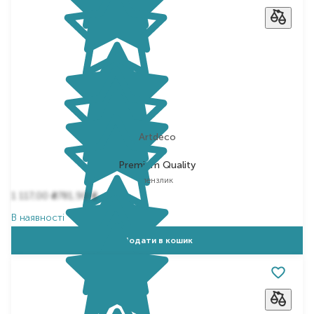
Artdeco
Premium Quality
пензлик
1 117,00
781,90
₴
₴
В наявності
Додати в кошик