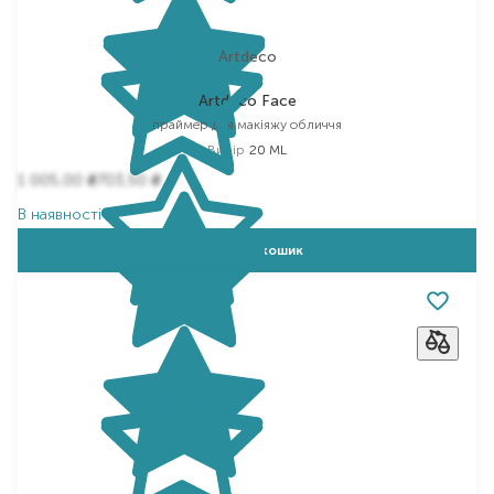
Artdeco
Artdeco Face
праймер для макіяжу обличчя
Вибір
20 ML
1 005,00
703,50
₴
₴
В наявності
Додати в кошик