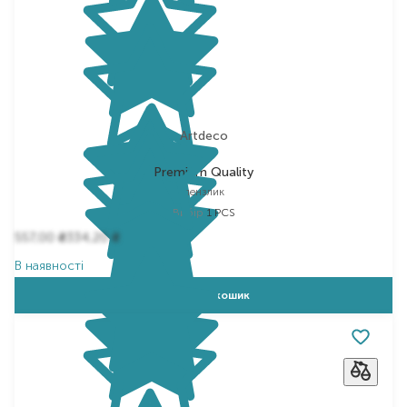
Artdeco
Premium Quality
пензлик
Вибір
1 PCS
557,00
334,20
₴
₴
В наявності
Додати в кошик