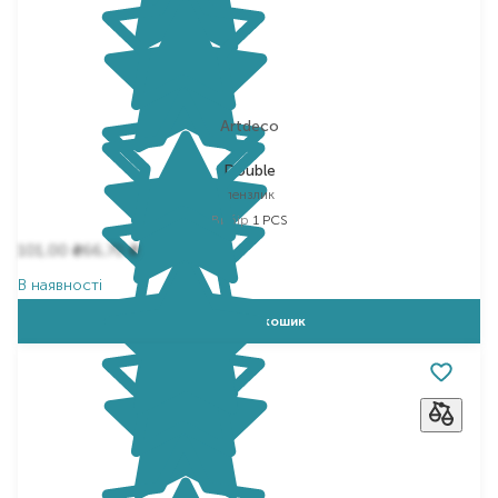
Artdeco
Double
пензлик
Вибір
1 PCS
101,00
66,70
₴
₴
В наявності
Додати в кошик