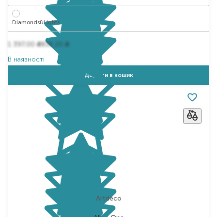
Diamonds&Lights
1 397,00
838,20
₴
₴
В наявності
Додати в кошик
Artdeco