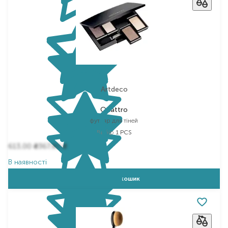
Artdeco
Quattro
футляр для тіней
Вибір
1 PCS
613,00
367,80
₴
₴
В наявності
Додати в кошик