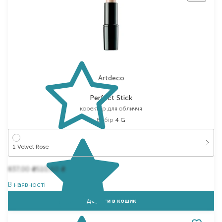
ARTDECO – це незамінна частина щоденного
макіяжу кожної жінки.
З ARTDECO ви виглядаєте краще. З ARTDECO ви
почуваєте себе краще. З ARTDECO ви більш
впевнені в собі. – ARTDECO наділяє вас силою!
Artdeco
Perfect Stick
коректор для обличчя
Вибір
4 G
1 Velvet Rose
837,00
510,60
₴
₴
В наявності
Додати в кошик