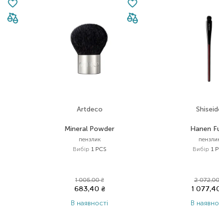
Artdeco
Shisei
Mineral Powder
Hanen F
пензлик
пензли
Вибір
1 PCS
Вибір
1 
1 005,00
₴
2 072,0
683,40
₴
1 077,
В наявності
В наявно