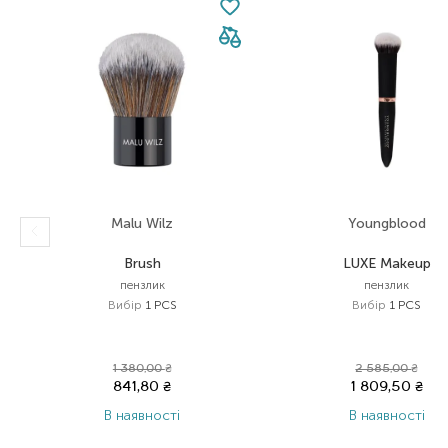
Malu Wilz
Youngblood
Brush
LUXE Makeup
пензлик
пензлик
Вибір
1 PCS
Вибір
1 PCS
1 380,00
₴
2 585,00
₴
841,80
₴
1 809,50
₴
В наявності
В наявності