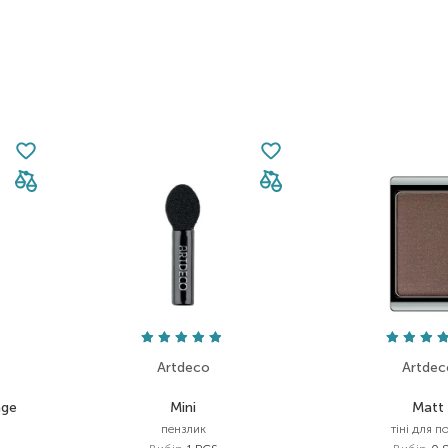
Artdeco
Artdec
age
Mini
Matt
пензлик
тіні для п