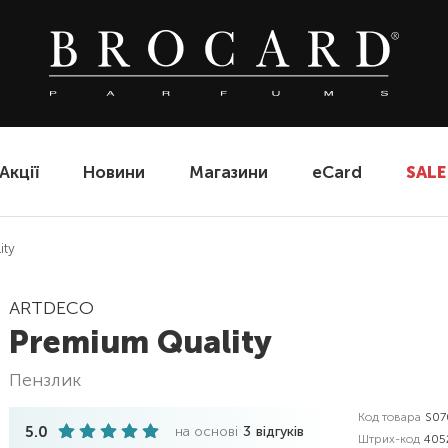
Акції
Новини
Магазини
eCard
SALE
ity
ARTDECO
Premium Quality
пензлик
Код товара
S07
5.0
на основі
3
відгуків
Штрих-код
405