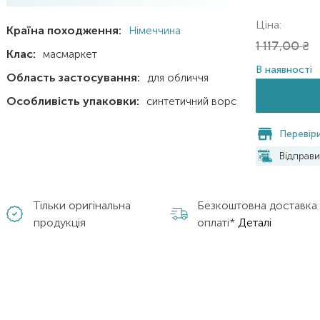
Ціна:
Країна походження:
Німеччина
1 117,00
₴
Клас:
масмаркет
В наявності
Область застосування:
для обличчя
Особливість упаковки:
синтетичний ворс
Перевіри
Відправ
Тільки оригінальна
Безкоштовна доставка
продукція
оплаті*
Деталі