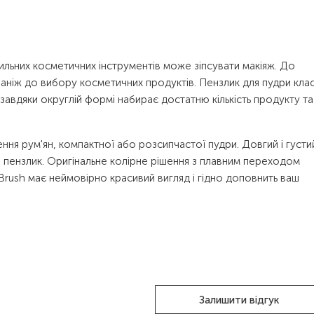
ильних косметичних інструментів може зіпсувати макіяж. До
аніж до вибору косметичних продуктів. Пензлик для пудри кла
завдяки округлій формі набирає достатню кількість продукту та
ня рум'ян, компактної або розсипчастої пудри. Довгий і густи
й пензлик. Оригінальне колірне рішення з плавним переходом
Brush має неймовірно красивий вигляд і гідно доповнить ваш
Залишити відгук