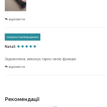
відповісти
покупка підтверджена
NataS
відповісти
Рекомендації