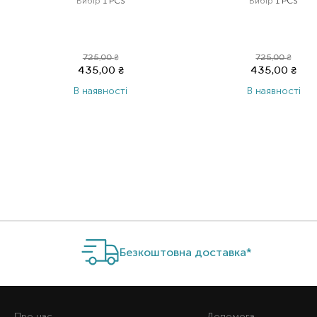
Вибір
1 PCS
Вибір
1 PCS
725,00
₴
725,00
₴
435,00
₴
435,00
₴
В наявності
В наявності
Item 1 of 5
Безкоштовна доставка*
Про нас
Допомога