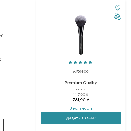
су
й
Artdeco
Premium Quality
пензлик
1 117,00
₴
781,90
₴
В наявності
Додати в кошик