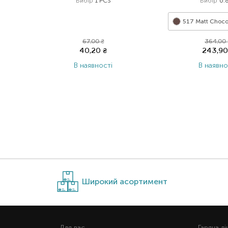
Вибір
1 PCS
Вибір
0.
517 Matt Choco
67,00
₴
364,00
40,20
₴
243,9
В наявності
В наявно
Широкий асортимент
Для вас
Гаряча лi