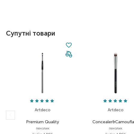
Item 1 of 5
Супутні товари
Artdeco
Artdeco
Premium Quality
Concealer&Camoufl
пензлик
пензлик