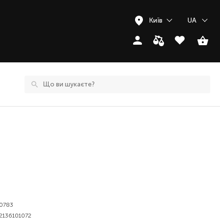
Київ
UA
0783
2136101072