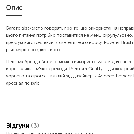
Опис
Багато візажистів говорять про те, що використання неправ
цього питання потрібно поставитися не менш скрупульозно, 
преміум виготовлений із синтетичного ворсу. Powder Brush 
рівномірно розділяє його.
Пензлик бренда Artdeco можна використовувати для нанесен
ворс залишає м'які переходи. Premium Quality – двоколірни
чорного та сірого – вдалий хід дизайнерів. Artdeco Powder 
арсенал пензлів.
Відгуки
(3)
Поділіться своїми враженнями про товар