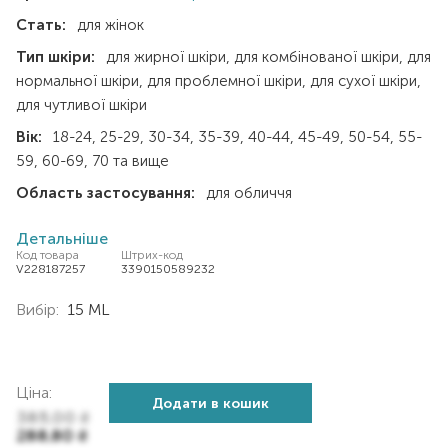
Стать:
для жінок
Тип шкіри:
для жирної шкіри
для комбінованої шкіри
для
нормальної шкіри
для проблемної шкіри
для сухої шкіри
для чутливої шкіри
Вік:
18-24
25-29
30-34
35-39
40-44
45-49
50-54
55-
59
60-69
70 та вище
Область застосування:
для обличчя
Детальніше
Код товара
Штрих-код
V228187257
3390150589232
Вибір:
15 ML
Ціна:
Додати в кошик
385,00
₴
288,80
₴