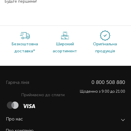
Будьте першими!
Безкоштовна
Широкий
Оригінальна
доставка*
асортимент
продукція
0 800 508 880
Гаряча лiнiя
Щоденно з 9:00 до 21:00
Приймаємо до сплати
Про нас
Про компанію