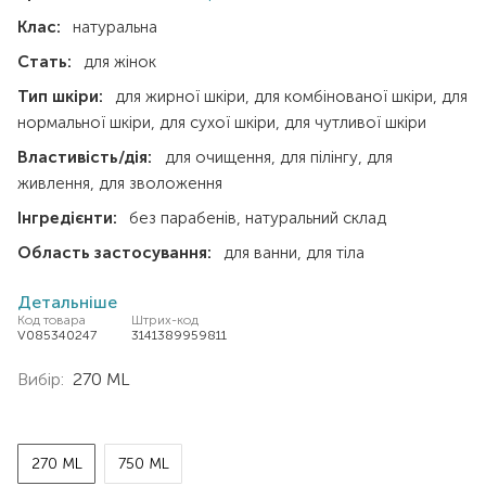
Клас:
натуральна
Стать:
для жінок
Тип шкіри:
для жирної шкіри
для комбінованої шкіри
для
нормальної шкіри
для сухої шкіри
для чутливої шкіри
Властивість/дія:
для очищення
для пілінгу
для
живлення
для зволоження
Інгредієнти:
без парабенів
натуральний склад
Область застосування:
для ванни
для тіла
Детальніше
Код товара
Штрих-код
V085340247
3141389959811
Вибір:
270 ML
270 ML
750 ML