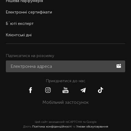
Нішева парфумерія
Електронні сертифікати
Б`юті експерт
Клієнтські дні
Підписатися на розсилку
Приєднатися до нас
Мобільний застосунок
Цей сайт захищений reCAPTCHA та Google
Діють
Політика конфіденційності
та
Умови обслуговування