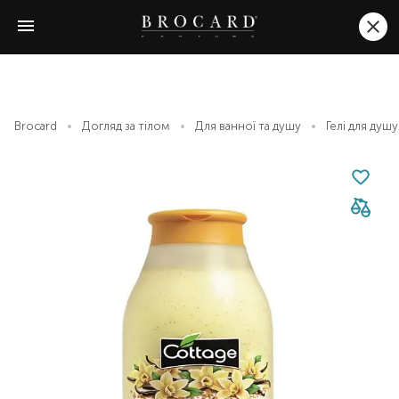
Brocard
Догляд за тілом
Для ванної та душу
Гелі для душу