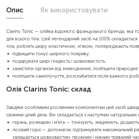
Опис
Як використовувати
Clarins Tonic — олійка відомого французького бренда, яка т
для всього тіла. Цей легендарний засіб на 100% складається
тіла, роблять шкіру еластичною, м'якою, попереджають по
підвищити тонус шкірного покриву;
подарувати шкірі гладкість і шовковистість;
захистити організм від зневоднення, поліпшити природне 
поліпшити самопочуття, розслабитися після важкого роб
Олія Clarins Tonic: склад
Завдяки особливим рослинним компонентам цей засіб швидк
свіжими цілий день. Він складається з наступних натуральних 
герань, розмарин і м'ята — тонізують, зміцнюють, додають 
лісовий горіх — допомагає підтримувати максимальний рі
залишається шовковистим, пружним і ніжним тривалий час