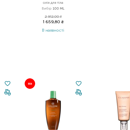
олія для тіла
Вибір
100 ML
2 912,00
₴
1 659,80
₴
В наявності
Hit