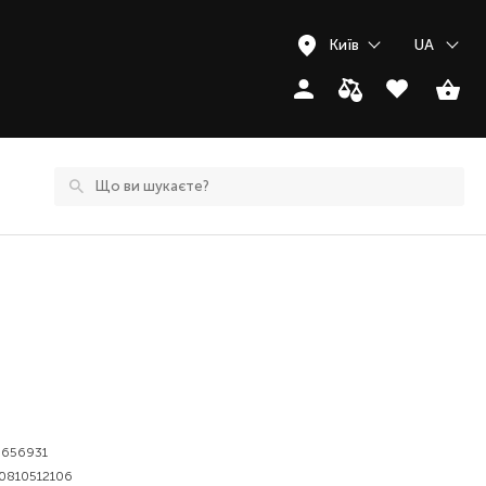
Київ
UA
656931
0810512106