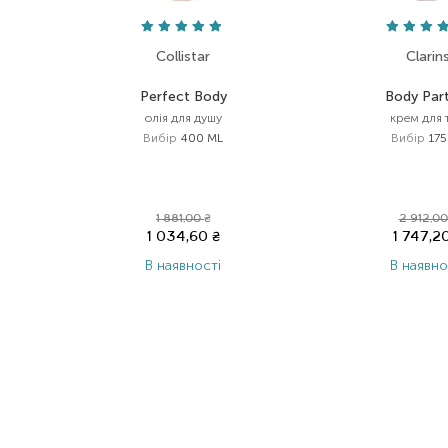
Collistar
Clarin
Perfect Body
Body Par
олія для душу
крем для 
Вибір
400 ML
Вибір
175
1 881,00
₴
2 912,0
1 034,60
₴
1 747,2
В наявності
В наявно