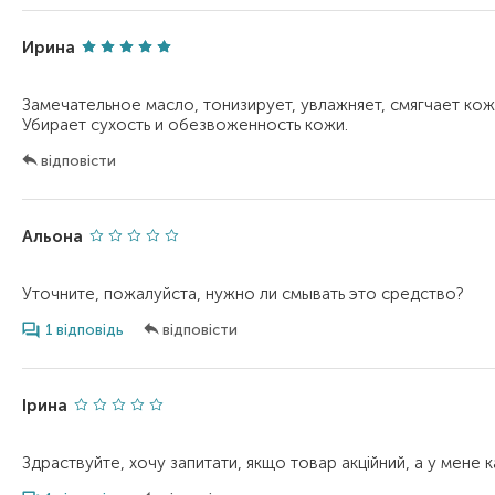
Ирина
Замечательное масло, тонизирует, увлажняет, смягчает кожу
відповісти
Альона
1 відповідь
відповісти
Ірина