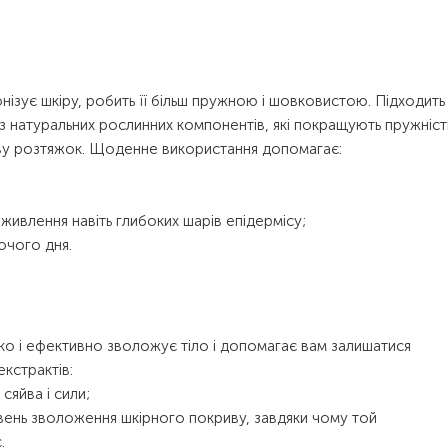
онізує шкіру, робить її більш пружною і шовковистою. Підходить
 з натуральних рослинних компонентів, які покращують пружніст
яву розтяжок. Щоденне використання допомагає:
живлення навіть глибоких шарів епідермісу;
очого дня.
о і ефективно зволожує тіло і допомагає вам залишатися
екстрактів:
сяйва і сили;
вень зволоження шкірного покриву, завдяки чому той
.