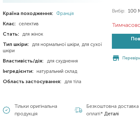
Вибір:
100 
Країна походження:
Франція
Клас:
селектив
Тимчасово
Стать:
для жінок
Пов
Тип шкіри:
для нормальної шкіри
для сухої
шкіри
Перевіри
Властивість/дія:
для схуднення
Інгредієнти:
натуральний склад
Область застосування:
для тіла
Тільки оригінальна
Безкоштовна доставка
продукція
оплаті*
Деталі