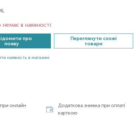
ML
 немає в наявності
ідомити про
Переглянути схожі
появу
товари
ти наявність в магазині
 при онлайн
Додаткова знижка при оплаті
карткою