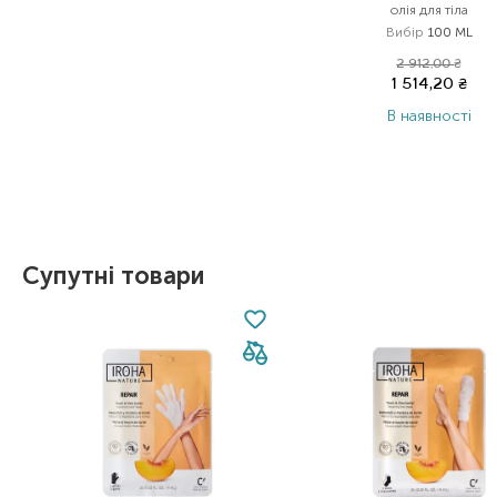
олія для тіла
Вибір
100 ML
2 912,00
₴
1 514,20
₴
В наявності
Item 1 of 1
Супутні товари