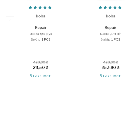
Iroha
Iroha
Repair
Repair
маска для рук
маска для ніг
Вибір
1 PCS
Вибір
1 PCS
423,00
₴
423,00
₴
211,50
₴
253,80
₴
В наявності
В наявності
Item 1 of 5