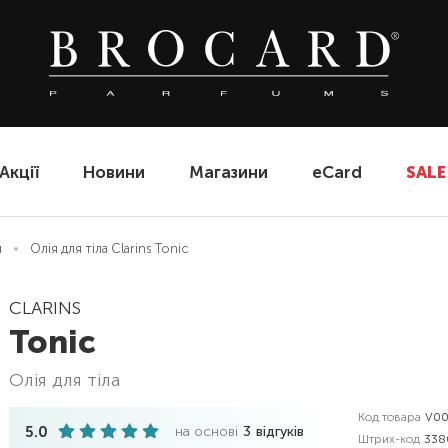
Акції
Новини
Магазини
eCard
SALE
я
Олія для тіла Clarins Tonic
CLARINS
Tonic
олія для тіла
Код товара
V00
5.0
на основі
3
відгуків
Штрих-код
338