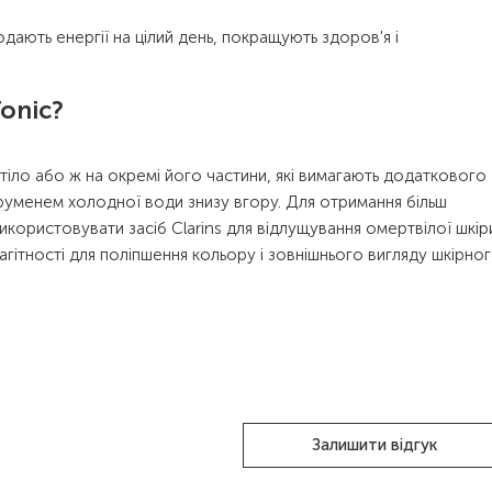
одають енергії на цілий день, покращують здоров'я і
onic?
 тіло або ж на окремі його частини, які вимагають додаткового
руменем холодної води знизу вгору. Для отримання більш
користовувати засіб Clarins для відлущування омертвілої шкір
агітності для поліпшення кольору і зовнішнього вигляду шкірно
Залишити відгук