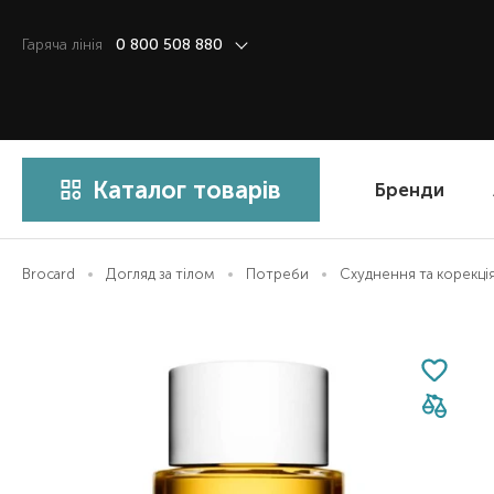
Гаряча лiнiя
0 800 508 880
Каталог товарів
Бренди
Brocard
Догляд за тілом
Потреби
Схуднення та корекці