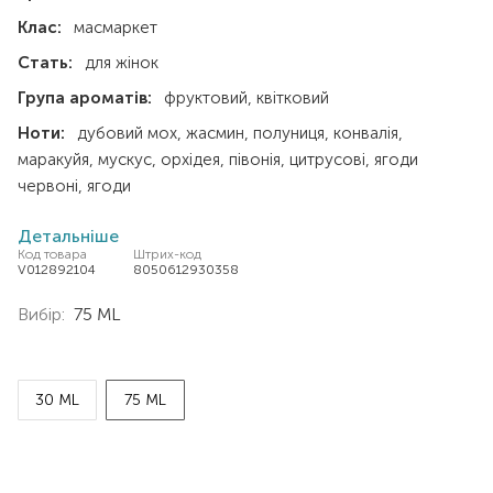
Клас:
масмаркет
Стать:
для жінок
Група ароматів:
фруктовий
квітковий
Ноти:
дубовий мох
жасмин
полуниця
конвалія
маракуйя
мускус
орхідея
півонія
цитрусові
ягоди
червоні
ягоди
Детальніше
Код товара
Штрих-код
V012892104
8050612930358
Вибір:
75 ML
30 ML
75 ML