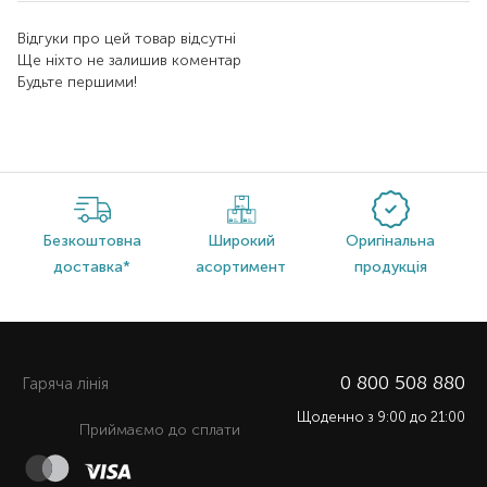
Відгуки про цей товар відсутні
Ще ніхто не залишив коментар
Будьте першими!
Безкоштовна
Широкий
Оригінальна
доставка*
асортимент
продукція
0 800 508 880
Гаряча лiнiя
Щоденно з 9:00 до 21:00
Приймаємо до сплати