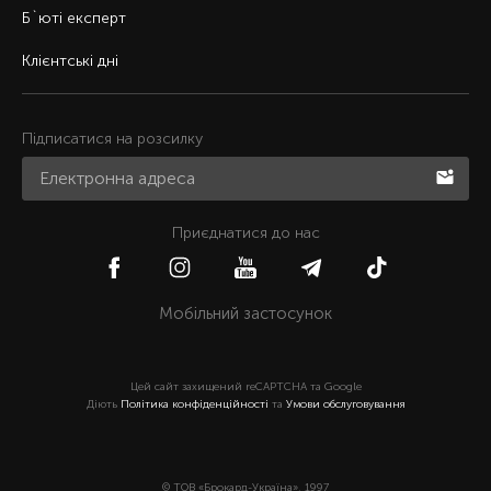
Б`юті експерт
Клієнтські дні
Підписатися на розсилку
Приєднатися до нас
Мобільний застосунок
Цей сайт захищений reCAPTCHA та Google
Діють
Політика конфіденційності
та
Умови обслуговування
© ТОВ «Брокард-Україна», 1997