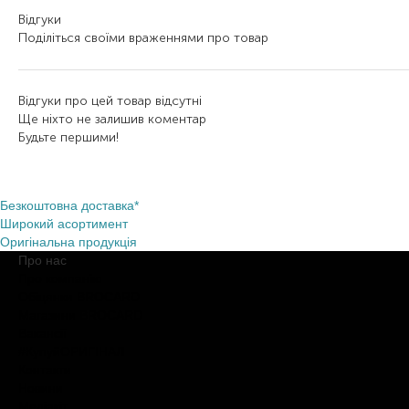
Відгуки
Поділіться своїми враженнями про товар
Відгуки про цей товар відсутні
Ще ніхто не залишив коментар
Будьте першими!
Безкоштовна доставка*
Широкий асортимент
Оригінальна продукція
Про нас
Про компанію
Обіцянки BROCARD
Магазини BROCARD
Вакансії
#КупуйОРИГІНАЛ
Контакти
Новини
Медіакіт