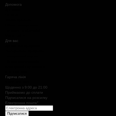
Допомога
Доставка
Оплата
Умови продажу
Обмін і повернення
Питання та відповіді
Мапа сайту
Для вас
Дисконтна програма
Реферальна програма
Подарункові картки
Нішева парфумерія
Електронні сертифікати
Б`юті експерт
Гаряча лiнiя
0 800 508 880
Щоденно з 9:00 до 21:00
Приймаємо до сплати
Підписатися на розсилку
Електронна пошта
*
Підписатися