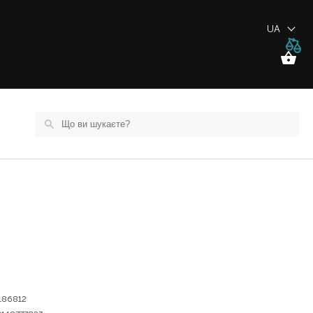
UA
186812