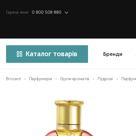
Гаряча лiнiя
0 800 508 880
Каталог товарів
Бренди
Brocard
Парфумерія
Групи ароматів
Пудрові
Парфумо