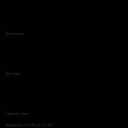
Вакансії
#КупуйОРИГІНАЛ
Контакти
Новини
Медіакіт
Допомога
Доставка
Оплата
Умови продажу
Обмін і повернення
Питання та відповіді
Мапа сайту
Для вас
Дисконтна програма
Реферальна програма
Подарункові картки
Нішева парфумерія
Електронні сертифікати
Б`юті експерт
Гаряча лiнiя
0 800 508 880
Щоденно з 9:00 до 21:00