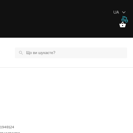
UA
1948124