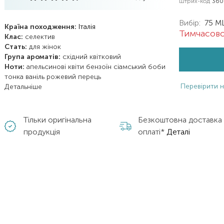
Штрих-код
360
Вибір:
75 M
Країна походження:
Італія
Тимчасово
Клас:
селектив
Стать:
для жінок
Група ароматів:
східний
квітковий
Ноти:
апельсинові квіти
бензоїн сіамський
боби
тонка
ваніль
рожевий перець
Перевірити н
Детальніше
Тільки оригінальна
Безкоштовна доставка
продукція
оплаті*
Деталі