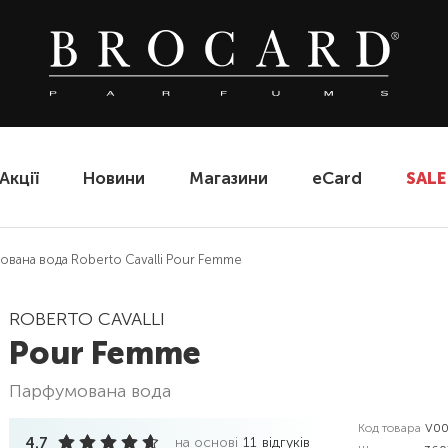
Акції
Новини
Магазини
eCard
SALE
вана вода Roberto Cavalli Pour Femme
ROBERTO CAVALLI
Pour Femme
парфумована вода
Код товара
V00
4.7
на основі
11
відгуків