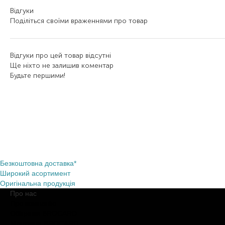
Відгуки
Поділіться своїми враженнями про товар
Відгуки про цей товар відсутні
Ще ніхто не залишив коментар
Будьте першими!
Безкоштовна доставка*
Широкий асортимент
Оригінальна продукція
Про нас
Про компанію
Обіцянки BROCARD
Магазини BROCARD