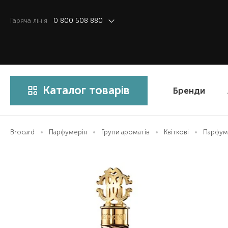
Гаряча лiнiя
0 800 508 880
Каталог товарів
Бренди
Brocard
Парфумерія
Групи ароматів
Квіткові
Парфумо