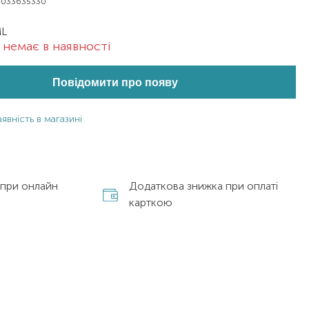
0033635330
ML
немає в наявності
Повідомити про появу
явність в магазині
 при онлайн
Додаткова знижка при оплаті
карткою