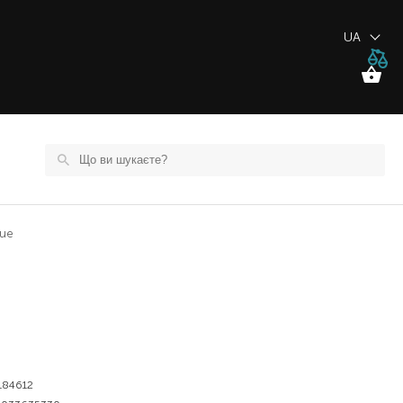
UA
que
184612