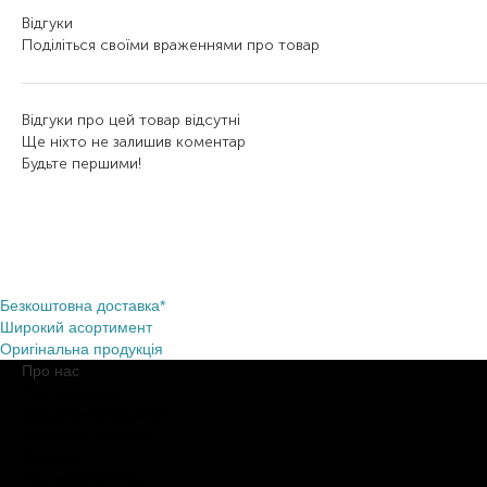
Відгуки
Поділіться своїми враженнями про товар
Відгуки про цей товар відсутні
Ще ніхто не залишив коментар
Будьте першими!
Безкоштовна доставка*
Широкий асортимент
Оригінальна продукція
Про нас
Про компанію
Обіцянки BROCARD
Магазини BROCARD
Вакансії
#КупуйОРИГІНАЛ