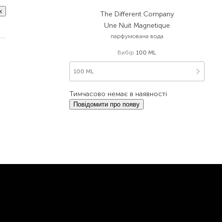
к
The Different Company
Une Nuit Magnetique
парфумована вода
Вибір
100 ML
100 ML
Тимчасово немає в наявності
Повідомити про появу