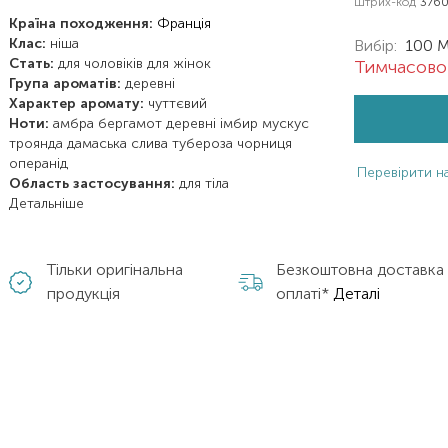
Штрих-код
376
Країна походження:
Франція
Клас:
ніша
Вибір:
100 
Стать:
для чоловіків
для жінок
Тимчасово 
Група ароматів:
деревні
Характер аромату:
чуттєвий
Ноти:
амбра
бергамот
деревні
імбир
мускус
троянда дамаська
слива
тубероза
чорниця
операнід
Перевірити на
Область застосування:
для тіла
Детальніше
Тільки оригінальна
Безкоштовна доставка
продукція
оплаті*
Деталі