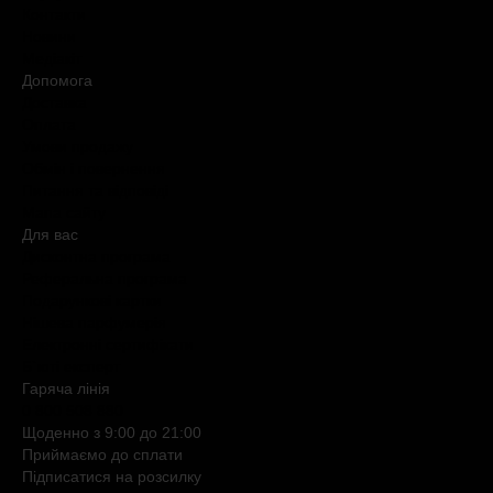
Контакти
Новини
Медіакіт
Допомога
Доставка
Оплата
Умови продажу
Обмін і повернення
Питання та відповіді
Мапа сайту
Для вас
Дисконтна програма
Реферальна програма
Подарункові картки
Нішева парфумерія
Електронні сертифікати
Б`юті експерт
Гаряча лiнiя
0 800 508 880
Щоденно з 9:00 до 21:00
Приймаємо до сплати
Підписатися на розсилку