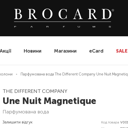
Акції
Новини
Магазини
eCard
SALE
еколони
Парфумована вода The Different Company Une Nuit Magneti
THE DIFFERENT COMPANY
Une Nuit Magnetique
парфумована вода
Залишити відгук
Код товара
V00