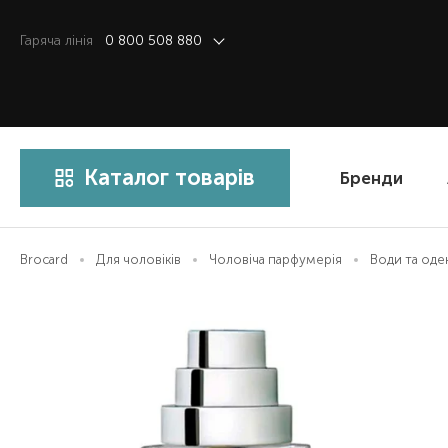
Гаряча лiнiя
0 800 508 880
Каталог товарів
Бренди
Brocard
Для чоловіків
Чоловіча парфумерія
Води та од